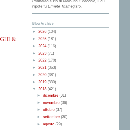
Prometeo
e zio di
Mercurio il Vecchio
, il cui
nipote fu
Ermete Trismegisto
.
Blog Archive
►
2026
(104)
GHI &
►
2025
(181)
►
2024
(116)
►
2023
(71)
►
2022
(178)
►
2021
(353)
►
2020
(381)
►
2019
(339)
▼
2018
(421)
►
dicembre
(31)
►
novembre
(36)
►
ottobre
(37)
►
settembre
(30)
►
agosto
(29)