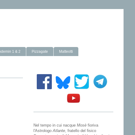
ndemin 1 & 2
Pizzagate
Matteotti
Nel tempo in cui nacque
Mosè
fioriva
l'Astrologo
Atlante
, fratello del fisico