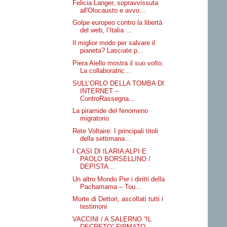
Felicia Langer, sopravvissuta
all'Olocausto e avvo...
Golpe europeo contro la libertà
del web, l’Italia ...
Il miglior modo per salvare il
pianeta? Lasciate p...
Piera Aiello mostra il suo volto.
La collaboratric...
SULL’ORLO DELLA TOMBA DI
INTERNET –
ControRassegna...
La piramide del fenomeno
migratorio
Rete Voltaire: I principali titoli
della settimana...
I CASI DI ILARIA ALPI E
PAOLO BORSELLINO /
DEPISTA...
Un altro Mondo Per i diritti della
Pachamama – Tou...
Morte di Dettori, ascoltati tutti i
testimoni
VACCINI / A SALERNO “IL
DECRETO” FIRMATO