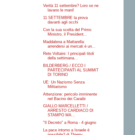
Verità 11 settembre? Loro se ne
lavano le mani!
11 SETTEMBRE la prova
davanti agli occhi
Con la sua scelta del Primo
Ministro, il President...
Maddalena a Mattarella:
arrendersi ai mercati è un...
Rete Voltaire: I principali titoli
della settimana...
BILDERBERG / ECCO I
PARTECIPANTI AL SUMMIT
DI TORINO
UE: Un Nazismo Senza
Militarismo
Attenzione: pericolo imminente
nel Bacino dei Caraibi
GIALLO MARCELLETTI /
ARRESTO CARDIACO DI
STAMPO MA...
"Il Decreto" a Roma - 4 giugno
La pace intorno a Israele è
possibile? di Thierry ...