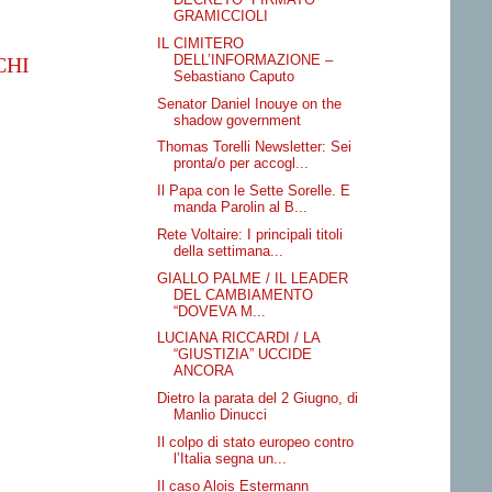
GRAMICCIOLI
IL CIMITERO
DELL’INFORMAZIONE –
CHI
Sebastiano Caputo
Senator Daniel Inouye on the
shadow government
Thomas Torelli Newsletter: Sei
pronta/o per accogl...
Il Papa con le Sette Sorelle. E
manda Parolin al B...
Rete Voltaire: I principali titoli
della settimana...
GIALLO PALME / IL LEADER
DEL CAMBIAMENTO
“DOVEVA M...
LUCIANA RICCARDI / LA
“GIUSTIZIA” UCCIDE
ANCORA
Dietro la parata del 2 Giugno, di
Manlio Dinucci
Il colpo di stato europeo contro
l’Italia segna un...
Il caso Alois Estermann