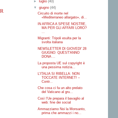
►
luglio
(40)
▼
giugno
(44)
ER
Circuito di morte nel
«Mediterraneo allargato», di...
IN AFRICA A SPESE NOSTRE,
MA PER GLI AFFARI LORO?
...
Migranti: Tripoli esulta per la
svolta italiana
NEWSLETTER DI GIOVEDI' 28
GIUGNO: QUEST'ANNO
DONA ...
La proposta UE sul copyright è
una pessima notizia...
L’ITALIA SI RIBELLA: NON
TOCCATE INTERNET! –
Contr...
Che cosa ci fa un alto prelato
del Vaticano al gru...
Così l’Ue prepara il bavaglio al
web: fine dei social
Ammazziamo Noi la Monsanto,
prima che ammazzi i no...