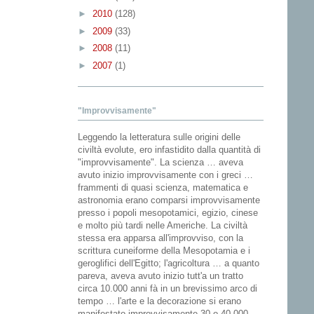
►
2010
(128)
►
2009
(33)
►
2008
(11)
►
2007
(1)
"Improvvisamente"
Leggendo la letteratura sulle origini delle
civiltà evolute, ero infastidito dalla quantità di
"improvvisamente". La scienza … aveva
avuto inizio improvvisamente con i greci …
frammenti di quasi scienza, matematica e
astronomia erano comparsi improvvisamente
presso i popoli mesopotamici, egizio, cinese
e molto più tardi nelle Americhe. La civiltà
stessa era apparsa all'improvviso, con la
scrittura cuneiforme della Mesopotamia e i
geroglifici dell'Egitto; l'agricoltura … a quanto
pareva, aveva avuto inizio tutt'a un tratto
circa 10.000 anni fà in un brevissimo arco di
tempo … l'arte e la decorazione si erano
manifestato improvvisamente 30 o 40.000