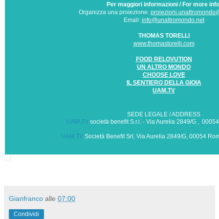
Per maggiori informazioni / For more info
Organizza una proiezione:
proiezioni.unaltromond
Email:
info@unaltromondo.net
THOMAS TORELLI
www.thomastorelli.com
FOOD RE
LOV
UTION
UN ALTRO MONDO
CHOOSE LOVE
IL SENTIERO DELLA GIOIA
UAM.TV
SEDE LEGALE / ADDRESS
UAM.TV
società benefit S.r.l. - Via Aurelia 2849/G , 000
UAM.TV
Società Benefit Srl, Via Aurelia 2849/G, 00054 Roma
Gianfranco
alle
07:00
Condividi