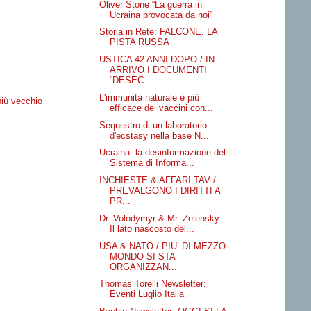
Oliver Stone “La guerra in
Ucraina provocata da noi”
Storia in Rete: FALCONE. LA
PISTA RUSSA
USTICA 42 ANNI DOPO / IN
ARRIVO I DOCUMENTI
“DESEC...
L'immunità naturale è più
più vecchio
efficace dei vaccini con...
Sequestro di un laboratorio
d'ecstasy nella base N...
Ucraina: la desinformazione del
Sistema di Informa...
INCHIESTE & AFFARI TAV /
PREVALGONO I DIRITTI A
PR...
Dr. Volodymyr & Mr. Zelensky:
Il lato nascosto del...
USA & NATO / PIU’ DI MEZZO
MONDO SI STA
ORGANIZZAN...
Thomas Torelli Newsletter:
Eventi Luglio Italia