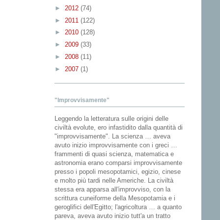
►
2012
(74)
►
2011
(122)
►
2010
(128)
►
2009
(33)
►
2008
(11)
►
2007
(1)
"Improvvisamente"
Leggendo la letteratura sulle origini delle
civiltà evolute, ero infastidito dalla quantità di
"improvvisamente". La scienza … aveva
avuto inizio improvvisamente con i greci …
frammenti di quasi scienza, matematica e
astronomia erano comparsi improvvisamente
presso i popoli mesopotamici, egizio, cinese
e molto più tardi nelle Americhe. La civiltà
stessa era apparsa all'improvviso, con la
scrittura cuneiforme della Mesopotamia e i
geroglifici dell'Egitto; l'agricoltura … a quanto
pareva, aveva avuto inizio tutt'a un tratto