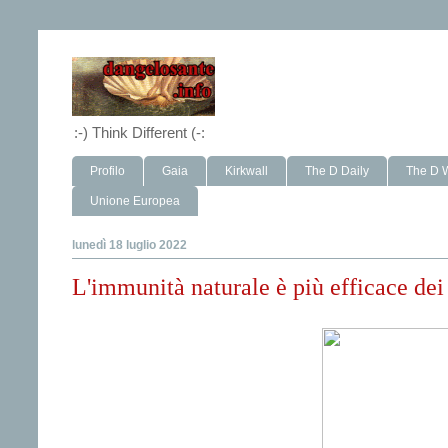
:-) Think Different (-:
Profilo
Gaia
Kirkwall
The D Daily
The D 
Unione Europea
lunedì 18 luglio 2022
L'immunità naturale è più efficace dei