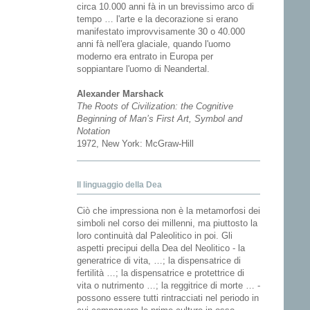
circa 10.000 anni fà in un brevissimo arco di
tempo … l'arte e la decorazione si erano
manifestato improvvisamente 30 o 40.000
anni fà nell'era glaciale, quando l'uomo
moderno era entrato in Europa per
soppiantare l'uomo di Neandertal.
Alexander Marshack
The Roots of Civilization: the Cognitive
Beginning of Man’s First Art, Symbol and
Notation
1972, New York: McGraw-Hill
Il linguaggio della Dea
Ciò che impressiona non è la metamorfosi dei
simboli nel corso dei millenni, ma piuttosto la
loro continuità dal Paleolitico in poi. Gli
aspetti precipui della Dea del Neolitico - la
generatrice di vita, …; la dispensatrice di
fertilità …; la dispensatrice e protettrice di
vita o nutrimento …; la reggitrice di morte … -
possono essere tutti rintracciati nel periodo in