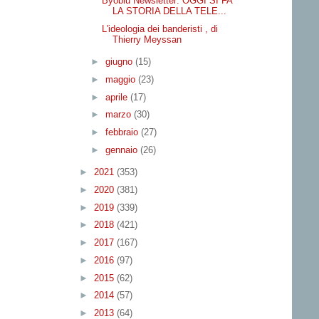
Byoblu Newsletter: OGGI SI FA
LA STORIA DELLA TELE...
L'ideologia dei banderisti , di
Thierry Meyssan
►
giugno
(15)
►
maggio
(23)
►
aprile
(17)
►
marzo
(30)
►
febbraio
(27)
►
gennaio
(26)
►
2021
(353)
►
2020
(381)
►
2019
(339)
►
2018
(421)
►
2017
(167)
►
2016
(97)
►
2015
(62)
►
2014
(57)
►
2013
(64)