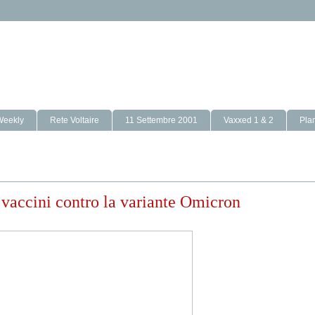
Weekly
Rete Voltaire
11 Settembre 2001
Vaxxed 1 & 2
Pla
 vaccini contro la variante Omicron