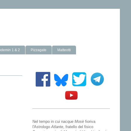
ndemin 1 & 2
Pizzagate
Matteotti
Nel tempo in cui nacque
Mosè
fioriva
l'Astrologo
Atlante
, fratello del fisico