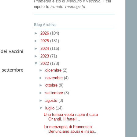
Prometeo
e zio di
Mercurio il Vecchio
, il cui
nipote fu
Ermete Trismegisto
.
Blog Archive
►
2026
(104)
►
2025
(181)
►
2024
(116)
 dei vaccini
►
2023
(71)
▼
2022
(178)
a settembre
►
dicembre
(2)
►
novembre
(4)
►
ottobre
(9)
►
settembre
(8)
►
agosto
(3)
▼
luglio
(14)
Una tomba vuota riapre il caso
Orlandi. Il fratell...
La menzogna di Francesco.
Denunciano abusi e insab...