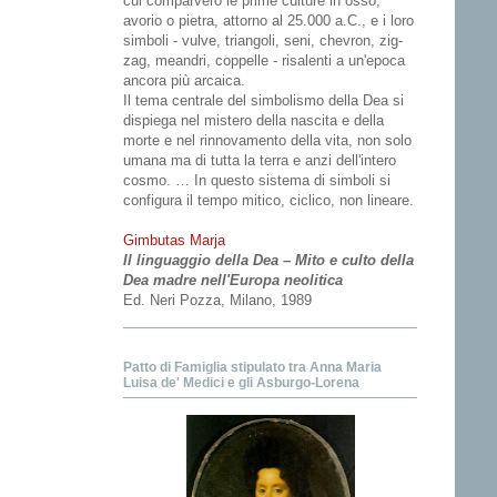
cui comparvero le prime culture in osso,
avorio o pietra, attorno al 25.000 a.C., e i loro
simboli - vulve, triangoli, seni, chevron, zig-
zag, meandri, coppelle - risalenti a un'epoca
ancora più arcaica.
Il tema centrale del simbolismo della Dea si
dispiega nel mistero della nascita e della
morte e nel rinnovamento della vita, non solo
umana ma di tutta la terra e anzi dell'intero
cosmo. … In questo sistema di simboli si
configura il tempo mitico, ciclico, non lineare.
Gimbutas Marja
Il linguaggio della Dea – Mito e culto della
Dea madre nell'Europa neolitica
Ed. Neri Pozza, Milano, 1989
Patto di Famiglia stipulato tra Anna Maria
Luisa de' Medici e gli Asburgo-Lorena