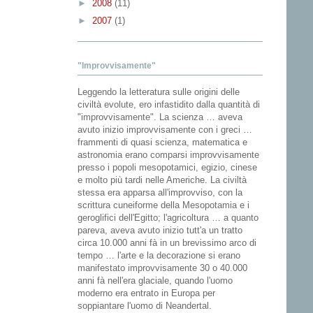
►
2008
(11)
►
2007
(1)
"Improvvisamente"
Leggendo la letteratura sulle origini delle
civiltà evolute, ero infastidito dalla quantità di
"improvvisamente". La scienza … aveva
avuto inizio improvvisamente con i greci …
frammenti di quasi scienza, matematica e
astronomia erano comparsi improvvisamente
presso i popoli mesopotamici, egizio, cinese
e molto più tardi nelle Americhe. La civiltà
stessa era apparsa all'improvviso, con la
scrittura cuneiforme della Mesopotamia e i
geroglifici dell'Egitto; l'agricoltura … a quanto
pareva, aveva avuto inizio tutt'a un tratto
circa 10.000 anni fà in un brevissimo arco di
tempo … l'arte e la decorazione si erano
manifestato improvvisamente 30 o 40.000
anni fà nell'era glaciale, quando l'uomo
moderno era entrato in Europa per
soppiantare l'uomo di Neandertal.