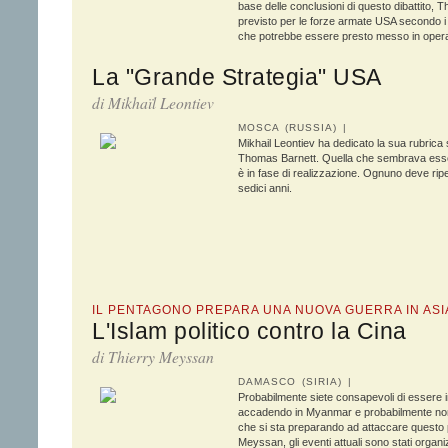
base delle conclusioni di questo dibattito,
previsto per le forze armate USA secondo i 
che potrebbe essere presto messo in oper
La "Grande Strategia" USA
di
Mikhaïl Leontiev
MOSCA (RUSSIA) |
Mikhail Leontiev ha dedicato la sua rubrica s
Thomas Barnett. Quella che sembrava essere
è in fase di realizzazione. Ognuno deve ripen
sedici anni.
IL PENTAGONO PREPARA UNA NUOVA GUERRA IN AS
L'Islam politico contro la Cina
di
Thierry Meyssan
DAMASCO (SIRIA) |
Probabilmente siete consapevoli di essere i
accadendo in Myanmar e probabilmente non a
che si sta preparando ad attaccare questo 
Meyssan, gli eventi attuali sono stati organ