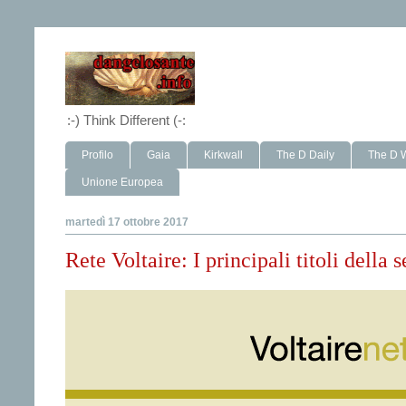
:-) Think Different (-:
Profilo
Gaia
Kirkwall
The D Daily
The D 
Unione Europea
martedì 17 ottobre 2017
Rete Voltaire: I principali titoli della