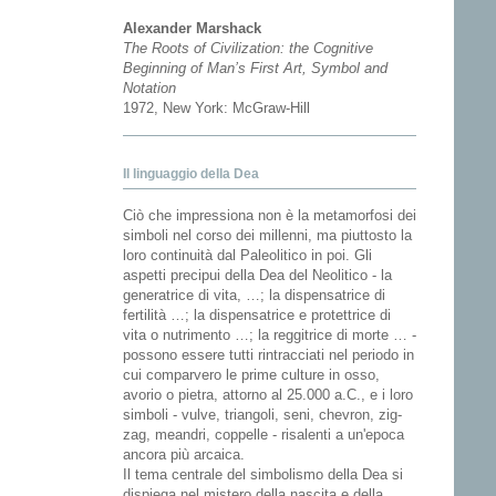
Alexander Marshack
The Roots of Civilization: the Cognitive
Beginning of Man’s First Art, Symbol and
Notation
1972, New York: McGraw-Hill
Il linguaggio della Dea
Ciò che impressiona non è la metamorfosi dei
simboli nel corso dei millenni, ma piuttosto la
loro continuità dal Paleolitico in poi. Gli
aspetti precipui della Dea del Neolitico - la
generatrice di vita, …; la dispensatrice di
fertilità …; la dispensatrice e protettrice di
vita o nutrimento …; la reggitrice di morte … -
possono essere tutti rintracciati nel periodo in
cui comparvero le prime culture in osso,
avorio o pietra, attorno al 25.000 a.C., e i loro
simboli - vulve, triangoli, seni, chevron, zig-
zag, meandri, coppelle - risalenti a un'epoca
ancora più arcaica.
Il tema centrale del simbolismo della Dea si
dispiega nel mistero della nascita e della