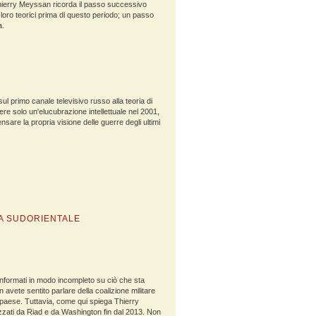
 Thierry Meyssan ricorda il passo successivo
loro teorici prima di questo periodo; un passo
a.
ul primo canale televisivo russo alla teoria di
 solo un'elucubrazione intellettuale nel 2001,
sare la propria visione delle guerre degli ultimi
IA SUDORIENTALE
nformati in modo incompleto su ciò che sta
vete sentito parlare della coalizione militare
paese. Tuttavia, come qui spiega Thierry
izzati da Riad e da Washington fin dal 2013. Non