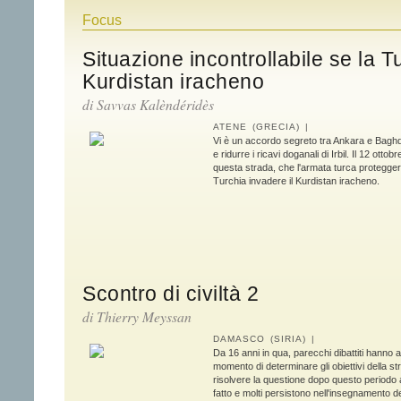
Focus
Situazione incontrollabile se la T
Kurdistan iracheno
di
Savvas Kalèndéridès
ATENE (GRECIA) |
Vi è un accordo segreto tra Ankara e Bagh
e ridurre i ricavi doganali di Irbil. Il 12 otto
questa strada, che l'armata turca protegger
Turchia invadere il Kurdistan iracheno.
Scontro di civiltà 2
di
Thierry Meyssan
DAMASCO (SIRIA) |
Da 16 anni in qua, parecchi dibattiti hanno agi
momento di determinare gli obiettivi della st
risolvere la questione dopo questo periodo a
fatto e molti persistono nell'insegnamento de