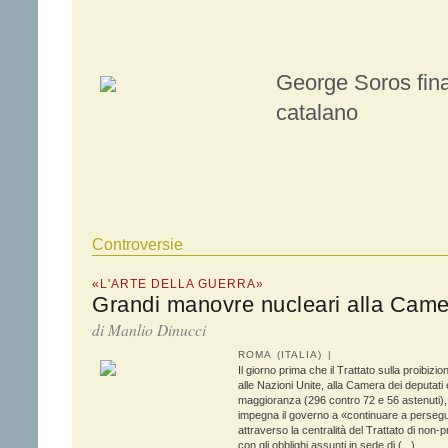
George Soros fina
catalano
Controversie
«L'ARTE DELLA GUERRA»
Grandi manovre nucleari alla Came
di Manlio Dinucci
ROMA (ITALIA) |
Il giorno prima che il Trattato sulla proibizi
alle Nazioni Unite, alla Camera dei deputati
maggioranza (296 contro 72 e 56 astenuti),
impegna il governo a «continuare a perseguir
attraverso la centralità del Trattato di non-
con gli obblighi assunti in sede di (...)