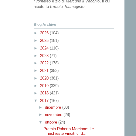
Prometeo
e zio di
Mercurio il Vecchio
, il cui
nipote fu
Ermete Trismegisto
.
Blog Archive
►
2026
(104)
►
2025
(181)
►
2024
(116)
►
2023
(71)
►
2022
(178)
►
2021
(353)
►
2020
(381)
►
2019
(339)
►
2018
(421)
▼
2017
(167)
►
dicembre
(33)
►
novembre
(28)
▼
ottobre
(24)
Premio Roberto Morrione: Le
inchieste vincitrici d...