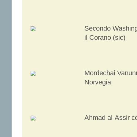
Secondo Washingt
il Corano (sic)
Mordechai Vanunu
Norvegia
Ahmad al-Assir c