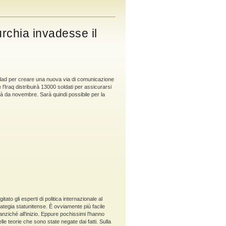
urchia invadesse il
dad per creare una nuova via di comunicazione
bre l'Iraq distribuirà 13000 soldati per assicurarsi
à da novembre. Sarà quindi possibile per la
tato gli esperti di politica internazionale al
rategia statunitense. È ovviamente più facile
nziché all'inizio. Eppure pochissimi l'hanno
lle teorie che sono state negate dai fatti. Sulla