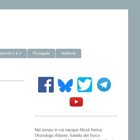
ndemin 1 & 2
Pizzagate
Matteotti
Nel tempo in cui nacque
Mosè
fioriva
l'Astrologo
Atlante
, fratello del fisico