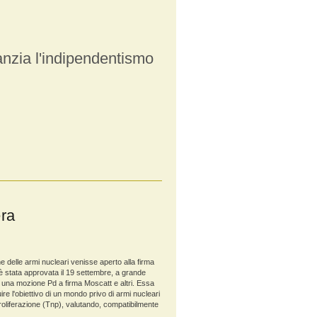
nzia l'indipendentismo
ra
one delle armi nucleari venisse aperto alla firma
 è stata approvata il 19 settembre, a grande
 una mozione Pd a firma Moscatt e altri. Essa
e l'obiettivo di un mondo privo di armi nucleari
proliferazione (Tnp), valutando, compatibilmente