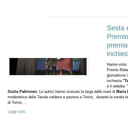
Sesta 
Premio
premiat
inchiest
Hanno vinto 
Premio Rober
giornalismo i
inchiesta
"T
e il webdoc "
Giulia Paltrinieri.
Le autrici hanno ricevuto la targa dalle mani di
Maria
moderatrice della Tavola valdese e pastora a Torino, durante la serata t
di Torino …
Leggi tutto.