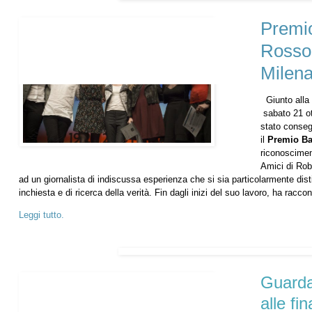
Premio
Rosso
Milena
Giunto alla
sabato 21 ot
stato conse
il
Premio Ba
riconoscimen
Amici di Rob
ad un giornalista di indiscussa esperienza che si sia particolarmente disti
inchiesta e di ricerca della verità. Fin dagli inizi del suo lavoro, ha racc
Leggi tutto.
Guarda 
alle fin