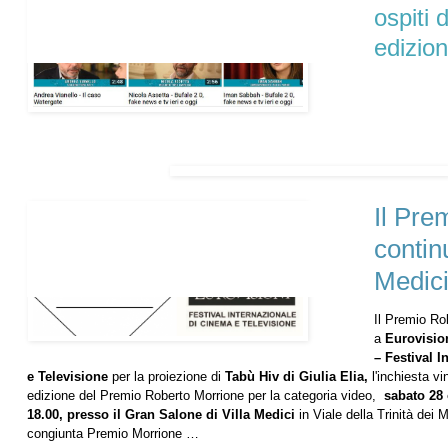
ospiti 
edizion
Il Pre
contin
Medic
Il Premio Rob
a
Eurovisio
– Festival 
e Televisione
per la proiezione di
Tabù Hiv di Giulia Elia,
l'inchiesta vi
edizione del Premio Roberto Morrione per la categoria video,
sabato 28 
18.00, presso il Gran Salone di Villa Medici
in Viale della Trinità dei 
congiunta Premio Morrione …