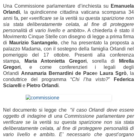
Una Commissione parlamentare d’inchiesta su
Emanuela
Orlandi
, la quindicenne cittadina vaticana scomparsa 34
anni fa, per «
verificare se la verità su questa sparizione non
sia stata deliberatamente celata, al fine di proteggere
personalità di vario livello e ambito
». A chiederla è stato il
Movimento Cinque Stelle con disegno di legge a prima firma
di
Maurizio Santangelo
, che ha presentato la proposta a
palazzo Madama, con il sostegno della famiglia Orlandi nel
pomeriggio del 17 ottobre. Presenti alla conferenza
stampa,
Maria Antonietta Gregori
, sorella di
Mirella
Gregori
, e come conferenzieri i legali degli
Orlandi
Annamaria Bernardini de Pace
e
Laura Sgrò
, la
conduttrice del programma “
Chi l’ha visto?
”
Federica
Sciarelli
e
Pietro Orlandi
.
Nel documento si legge che “
il caso Orlandi deve essere
oggetto di indagine di una Commissione parlamentare per
verificare se la verità su questa sparizione non sia stata
deliberatamente celata, al fine di proteggere personalità di
vario livello e ambito. E’ necessario che quest’organo