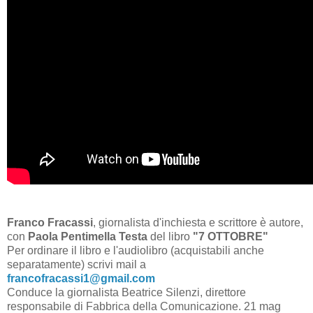
Franco Fracassi
, giornalista d'inchiesta e scrittore è autore,
con
Paola Pentimella Testa
del libro
"7 OTTOBRE"
Per ordinare il libro e l'audiolibro (acquistabili anche
separatamente) scrivi mail a
francofracassi1@gmail.com
Conduce la giornalista Beatrice Silenzi, direttore
responsabile di Fabbrica della Comunicazione. 21 mag