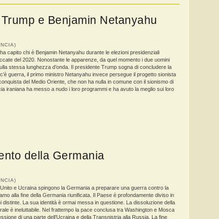
ld Trump e Benjamin Netanyahu
RANCIA)
a capito chi è Benjamin Netanyahu durante le elezioni presidenziali
ruccate del 2020. Nonostante le apparenze, da quel momento i due uomini
ulla stessa lunghezza d’onda. Il presidente Trump sogna di concludere la
’è guerra, il primo ministro Netanyahu invece persegue il progetto sionista
 conquista del Medio Oriente, che non ha nulla in comune con il sionismo di
ia iraniana ha messo a nudo i loro programmi e ha avuto la meglio sui loro
nto della Germania
RANCIA)
nito e Ucraina spingono la Germania a preparare una guerra contro la
amo alla fine della Germania riunificata. Il Paese è profondamente diviso in
 distinte. La sua identità è ormai messa in questione. La dissoluzione della
ale è ineluttabile. Nel frattempo la pace conclusa tra Washington e Mosca
essione di una parte dell’Ucraina e della Transnistria alla Russia. La fine