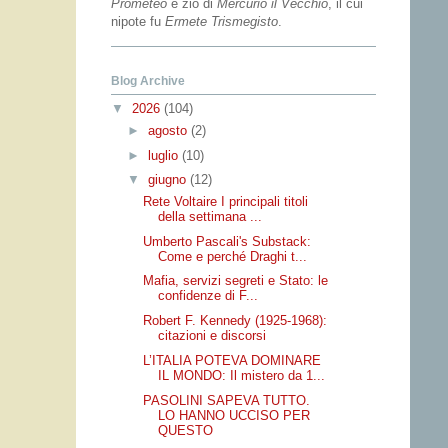
Prometeo
e zio di
Mercurio il Vecchio
, il cui
nipote fu
Ermete Trismegisto
.
Blog Archive
▼
2026
(104)
►
agosto
(2)
►
luglio
(10)
▼
giugno
(12)
Rete Voltaire I principali titoli
della settimana ...
Umberto Pascali's Substack:
Come e perché Draghi t...
Mafia, servizi segreti e Stato: le
confidenze di F...
Robert F. Kennedy (1925-1968):
citazioni e discorsi
L’ITALIA POTEVA DOMINARE
IL MONDO: Il mistero da 1...
PASOLINI SAPEVA TUTTO.
LO HANNO UCCISO PER
QUESTO