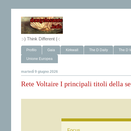
:-) Think Different (-:
Profilo
Gaia
Kirkwall
The D Daily
The D 
Unione Europea
martedì 9 giugno 2026
Rete Voltaire I principali titoli della 
Focus