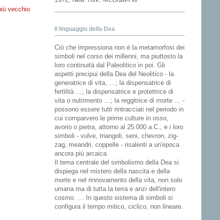
più vecchio
Il linguaggio della Dea
Ciò che impressiona non è la metamorfosi dei
simboli nel corso dei millenni, ma piuttosto la
loro continuità dal Paleolitico in poi. Gli
aspetti precipui della Dea del Neolitico - la
generatrice di vita, …; la dispensatrice di
fertilità …; la dispensatrice e protettrice di
vita o nutrimento …; la reggitrice di morte … -
possono essere tutti rintracciati nel periodo in
cui comparvero le prime culture in osso,
avorio o pietra, attorno al 25.000 a.C., e i loro
simboli - vulve, triangoli, seni, chevron, zig-
zag, meandri, coppelle - risalenti a un'epoca
ancora più arcaica.
Il tema centrale del simbolismo della Dea si
dispiega nel mistero della nascita e della
morte e nel rinnovamento della vita, non solo
umana ma di tutta la terra e anzi dell'intero
cosmo. … In questo sistema di simboli si
configura il tempo mitico, ciclico, non lineare.