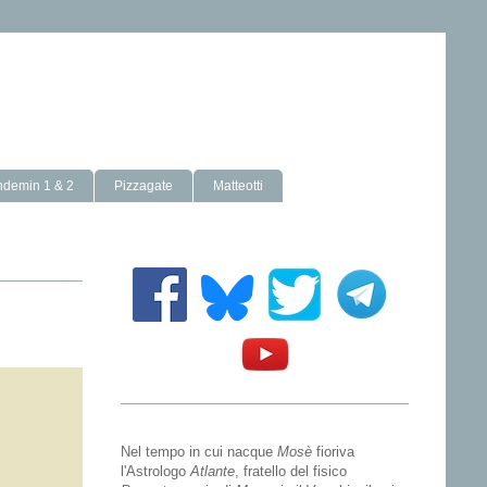
ndemin 1 & 2
Pizzagate
Matteotti
Nel tempo in cui nacque
Mosè
fioriva
l'Astrologo
Atlante
, fratello del fisico