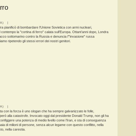
rro
IA) |
a pianificò di bombardare l’Unione Sovietica con armi nucleari,
contempo la "cortina di ferro" calata sull’Europa. Ottant’anni dopo, Londra
tacco sottomarino contro la Russia e denuncia l’"invasione" russa
iamo ripetendo gli stessi errori dei nostri genitori.
IA) |
ta con la forza è uno slogan che ha sempre galvanizzato le folle,
erò alla catastrofe. Invocato oggi dal presidente Donald Trump, non gli ha
onfiggere una potenza di medio livello come l’Iran, e sta di conseguenza
aia di milioni di persone, senza alcun legame con questo conflitto, nella
to, nella carestia.