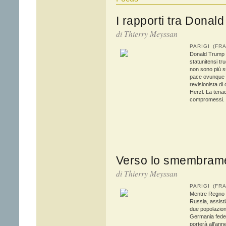
I rapporti tra Dona
di
Thierry Meyssan
PARIGI (F
Donald Trump h
statunitensi t
non sono più s
pace ovunque c
revisionista di
Herzl. La tenac
compromessi.
Verso lo smembrame
di
Thierry Meyssan
PARIGI (F
Mentre Regno U
Russia, assisti
due popolazioni
Germania feder
porterà all’ann