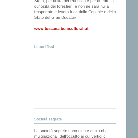
Stato, per utilità del Pubblico e per attirare la
curiosità dei forestieri, e non ne sarà nulla
trasportato e levato fuori dalla Capitale e dello
Stato del Gran Ducato»
www.toscana.beniculturali.it
Lettori fissi
Società segrete
Le società segrete sono niente di più che
multinazionali dell'occulto ai cui vertici ci