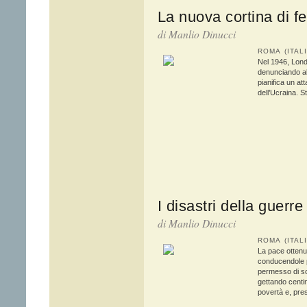
La nuova cortina di fe
di Manlio Dinucci
ROMA (ITAL
Nel 1946, Londr
denunciando al 
pianifica un at
dell’Ucraina. St
I disastri della guerre
di Manlio Dinucci
ROMA (ITAL
La pace ottenu
conducendole p
permesso di sc
gettando centin
povertà e, pres