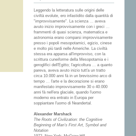
Leggendo la letteratura sulle origini delle
civiltà evolute, ero infastidito dalla quantità di
"improvvisamente". La scienza … aveva
avuto inizio improvvisamente con i greci …
frammenti di quasi scienza, matematica e
astronomia erano comparsi improvvisamente
presso i popoli mesopotamici, egizio, cinese
e molto più tardi nelle Americhe. La civiltà
stessa era apparsa all'improvviso, con la
scrittura cuneiforme della Mesopotamia e i
geroglifici dell'Egitto; l'agricoltura … a quanto
pareva, aveva avuto inizio tutt'a un tratto
circa 10.000 anni fà in un brevissimo arco di
tempo … l'arte e la decorazione si erano
manifestato improvvisamente 30 o 40.000
anni fà nell'era glaciale, quando l'uomo
moderno era entrato in Europa per
soppiantare l'uomo di Neandertal.
Alexander Marshack
The Roots of Civilization: the Cognitive
Beginning of Man’s First Art, Symbol and
Notation
1972, New York: McGraw-Hill