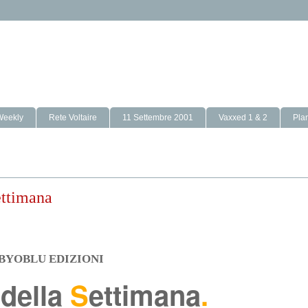
Weekly
Rete Voltaire
11 Settembre 2001
Vaxxed 1 & 2
Pla
ettimana
BYOBLU EDIZIONI
 della
S
ettimana
.