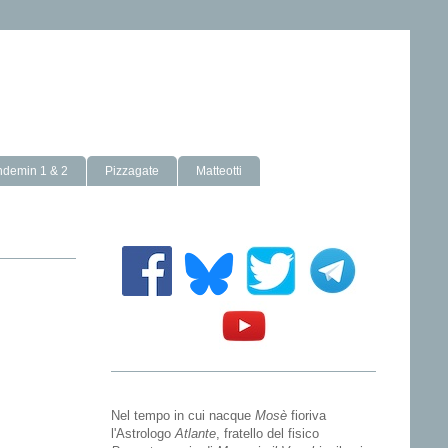
ndemin 1 & 2
Pizzagate
Matteotti
Nel tempo in cui nacque
Mosè
fioriva
l'Astrologo
Atlante
, fratello del fisico