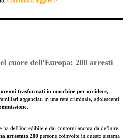
no
.
Continua a leggere >
nel cuore dell'Europa: 200 arresti
orenni trasformati in macchine per uccidere
,
amiliari agganciati in una rete criminale, adolescenti
commissione
.
 ha dell'incredibile e dai contorni ancora da definire,
ha arrestato 200
persone coinvolte in questo sistema