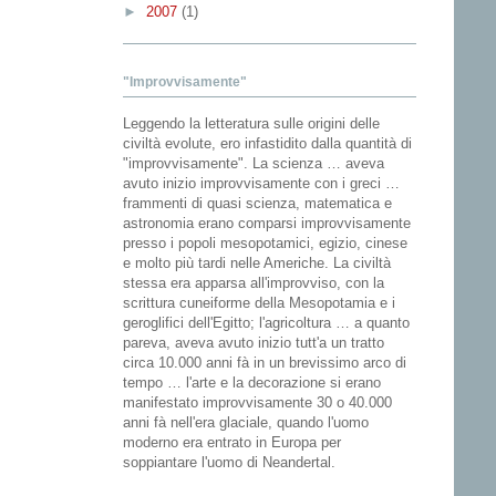
►
2007
(1)
"Improvvisamente"
Leggendo la letteratura sulle origini delle
civiltà evolute, ero infastidito dalla quantità di
"improvvisamente". La scienza … aveva
avuto inizio improvvisamente con i greci …
frammenti di quasi scienza, matematica e
astronomia erano comparsi improvvisamente
presso i popoli mesopotamici, egizio, cinese
e molto più tardi nelle Americhe. La civiltà
stessa era apparsa all'improvviso, con la
scrittura cuneiforme della Mesopotamia e i
geroglifici dell'Egitto; l'agricoltura … a quanto
pareva, aveva avuto inizio tutt'a un tratto
circa 10.000 anni fà in un brevissimo arco di
tempo … l'arte e la decorazione si erano
manifestato improvvisamente 30 o 40.000
anni fà nell'era glaciale, quando l'uomo
moderno era entrato in Europa per
soppiantare l'uomo di Neandertal.