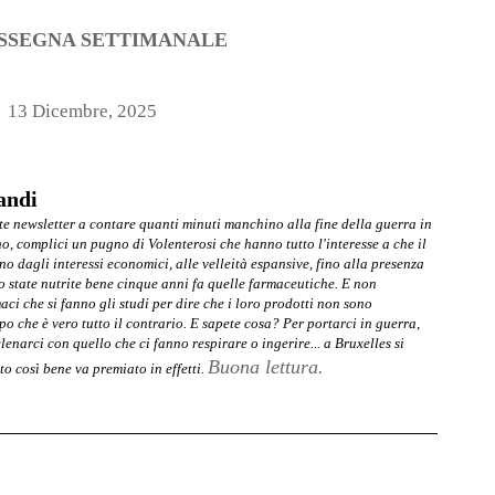
SSEGNA SETTIMANALE
13 Dicembre, 2025
andi
te newsletter a contare quanti minuti manchino alla fine della guerra in
, complici un pugno di Volenterosi che hanno tutto l'interesse a che il
ano dagli interessi economici, alle velleità espansive, fino alla presenza
o state nutrite bene cinque anni fa quelle farmaceutiche. E non
aci che si fanno gli studi per dire che i loro prodotti non sono
o che è vero tutto il contrario. E sapete cosa? Per portarci in guerra,
lenarci con quello che ci fanno respirare o ingerire... a Bruxelles si
Buona lettura.
 così bene va premiato in effetti.