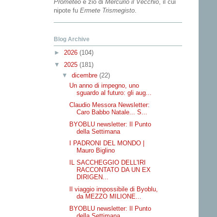
Prometeo
e zio di
Mercurio il Vecchio
, il cui
nipote fu
Ermete Trismegisto
.
Blog Archive
►
2026
(104)
▼
2025
(181)
▼
dicembre
(22)
Un anno di impegno, uno
sguardo al futuro: gli aug...
Claudio Messora Newsletter:
Caro Babbo Natale... S...
BYOBLU newsletter: Il Punto
della Settimana
I PADRONI DEL MONDO |
Mauro Biglino
IL SACCHEGGIO DELL'IRI
RACCONTATO DA UN EX
DIRIGEN...
Il viaggio impossibile di Byoblu,
da MEZZO MILIONE...
BYOBLU newsletter: Il Punto
della Settimana