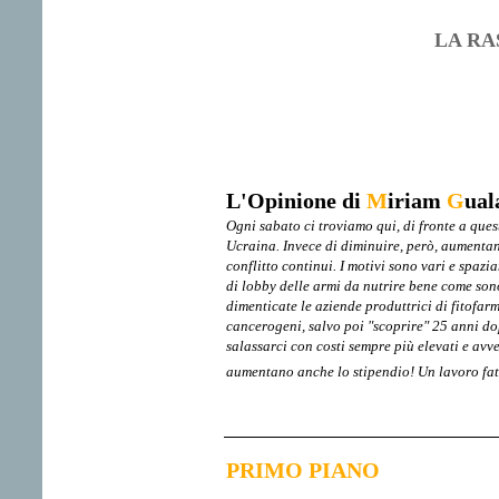
LA RA
L'Opinione di
M
iriam
G
ual
Ogni sabato ci troviamo qui, di fronte a ques
Ucraina. Invece di diminuire, però, aumentano
conflitto continui. I motivi sono vari e spazi
di lobby delle armi da nutrire bene come son
dimenticate le aziende produttrici di fitofarm
cancerogeni, salvo poi "scoprire" 25 anni dop
salassarci con costi sempre più elevati e avve
aumentano anche lo stipendio! Un lavoro fatto
PRIMO PIANO