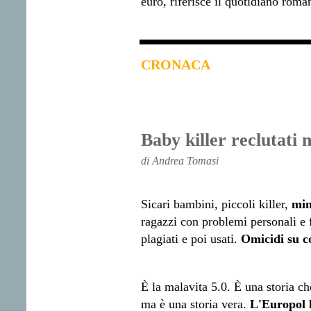
euro, riferisce il quotidiano roma
CRONACA
Baby killer reclutati 
di Andrea Tomasi
Sicari bambini, piccoli killer,
min
ragazzi con problemi personali e f
plagiati e poi usati.
Omicidi su 
È la malavita 5.0. È una storia che
ma è una storia vera.
L'Europol 