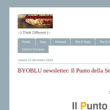
:-) Think Different (-:
Profilo
Gaia
Kirkwall
The D Daily
The D 
Unione Europea
sabato 13 dicembre 2025
BYOBLU newsletter: Il Punto della S
Il
P
unto