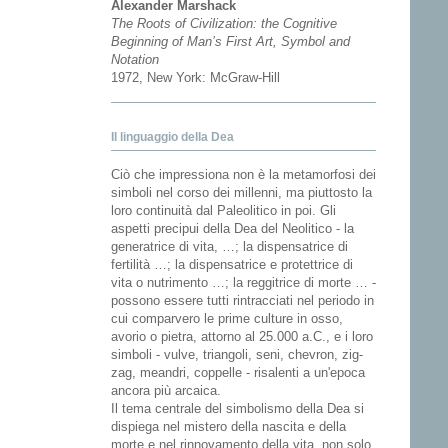
Alexander Marshack
The Roots of Civilization: the Cognitive
Beginning of Man’s First Art, Symbol and
Notation
1972, New York: McGraw-Hill
Il linguaggio della Dea
Ciò che impressiona non è la metamorfosi dei
simboli nel corso dei millenni, ma piuttosto la
loro continuità dal Paleolitico in poi. Gli
aspetti precipui della Dea del Neolitico - la
generatrice di vita, …; la dispensatrice di
fertilità …; la dispensatrice e protettrice di
vita o nutrimento …; la reggitrice di morte … -
possono essere tutti rintracciati nel periodo in
cui comparvero le prime culture in osso,
avorio o pietra, attorno al 25.000 a.C., e i loro
simboli - vulve, triangoli, seni, chevron, zig-
zag, meandri, coppelle - risalenti a un'epoca
ancora più arcaica.
Il tema centrale del simbolismo della Dea si
dispiega nel mistero della nascita e della
morte e nel rinnovamento della vita, non solo