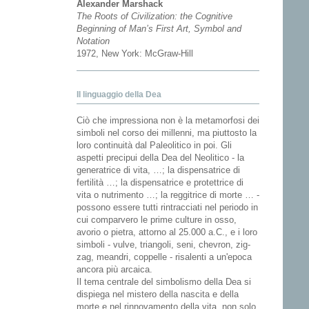
Alexander Marshack
The Roots of Civilization: the Cognitive
Beginning of Man’s First Art, Symbol and
Notation
1972, New York: McGraw-Hill
Il linguaggio della Dea
Ciò che impressiona non è la metamorfosi dei
simboli nel corso dei millenni, ma piuttosto la
loro continuità dal Paleolitico in poi. Gli
aspetti precipui della Dea del Neolitico - la
generatrice di vita, …; la dispensatrice di
fertilità …; la dispensatrice e protettrice di
vita o nutrimento …; la reggitrice di morte … -
possono essere tutti rintracciati nel periodo in
cui comparvero le prime culture in osso,
avorio o pietra, attorno al 25.000 a.C., e i loro
simboli - vulve, triangoli, seni, chevron, zig-
zag, meandri, coppelle - risalenti a un'epoca
ancora più arcaica.
Il tema centrale del simbolismo della Dea si
dispiega nel mistero della nascita e della
morte e nel rinnovamento della vita, non solo