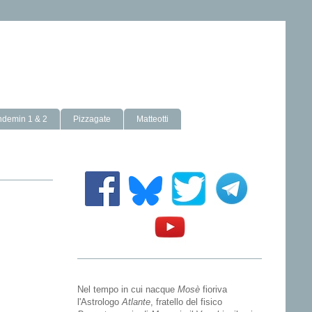
ndemin 1 & 2
Pizzagate
Matteotti
Nel tempo in cui nacque
Mosè
fioriva
l'Astrologo
Atlante
, fratello del fisico