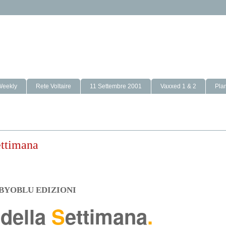
Weekly
Rete Voltaire
11 Settembre 2001
Vaxxed 1 & 2
Pla
ettimana
BYOBLU EDIZIONI
 della
S
ettimana
.