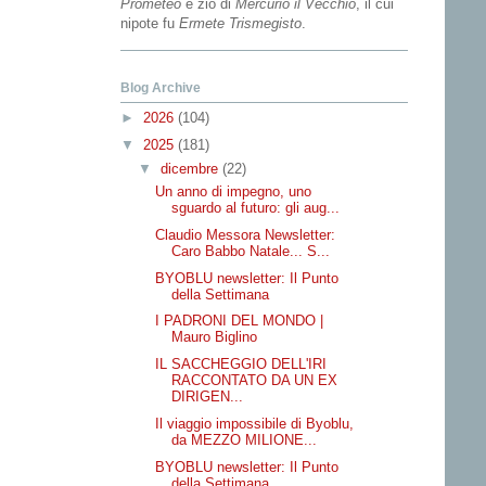
Prometeo
e zio di
Mercurio il Vecchio
, il cui
nipote fu
Ermete Trismegisto
.
Blog Archive
►
2026
(104)
▼
2025
(181)
▼
dicembre
(22)
Un anno di impegno, uno
sguardo al futuro: gli aug...
Claudio Messora Newsletter:
Caro Babbo Natale... S...
BYOBLU newsletter: Il Punto
della Settimana
I PADRONI DEL MONDO |
Mauro Biglino
IL SACCHEGGIO DELL'IRI
RACCONTATO DA UN EX
DIRIGEN...
Il viaggio impossibile di Byoblu,
da MEZZO MILIONE...
BYOBLU newsletter: Il Punto
della Settimana