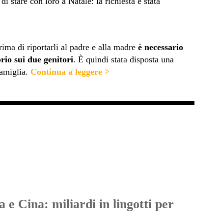
di stare con loro a Natale: la richiesta è stata
rima di riportarli al padre e alla madre
è necessario
rio sui due genitori
. È quindi stata disposta una
amiglia.
Continua a leggere >
a e Cina: miliardi in lingotti per