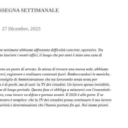
SSEGNA SETTIMANALE
27 Dicembre, 2025
me settimane abbiamo affrontato difficoltà concrete, operative. Tra
 lasciare i nostri uffici, il luogo che per anni è stato una casa di
no un punto di arresto. In attesa di trovare una nuova sede, abbiamo
rci, registrare e realizzare contenuti fuori. Rimboccandoci le maniche,
 Consiglio di Amministrazione che sta lavorando senza sosta per
è di pochi, ma di tutti: la TV dei cittadini. Un lavoro spesso invisibile,
ione di lungo periodo. Questa fase ci obbliga a misurarci con l'essenziale:
, cosa invece va difeso e portato avanti. Il 2026 è alle porte. E se
nostro è semplice: che la TV dei cittadini possa continuare il suo lavoro
serietà e determinazione che l'hanno portata fin qui. Noi siamo pronti
.