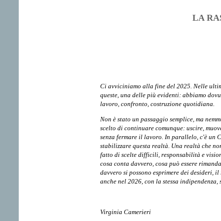
LA RA
Ci avviciniamo alla fine del 2025. Nelle ulti
queste, una delle più evidenti: abbiamo dovuto
lavoro, confronto, costruzione quotidiana.
Non è stato un passaggio semplice, ma nemme
scelto di continuare comunque: uscire, muove
senza fermare il lavoro. In parallelo, c'è un
stabilizzare questa realtà. Una realtà che non 
fatto di scelte difficili, responsabilità e vis
cosa conta davvero, cosa può essere rimandato
davvero si possono esprimere dei desideri, il 
anche nel 2026, con la stessa indipendenza, 
Virginia Camerieri