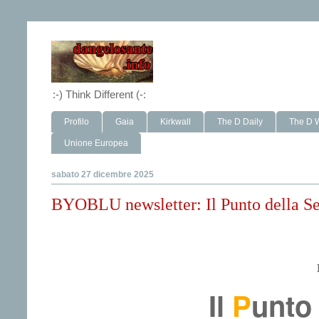
:-) Think Different (-:
Profilo
Gaia
Kirkwall
The D Daily
The D 
Unione Europea
sabato 27 dicembre 2025
BYOBLU newsletter: Il Punto della S
Il
P
unto