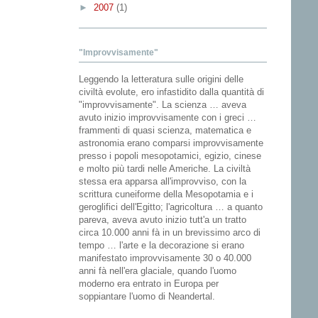
►
2007
(1)
"Improvvisamente"
Leggendo la letteratura sulle origini delle
civiltà evolute, ero infastidito dalla quantità di
"improvvisamente". La scienza … aveva
avuto inizio improvvisamente con i greci …
frammenti di quasi scienza, matematica e
astronomia erano comparsi improvvisamente
presso i popoli mesopotamici, egizio, cinese
e molto più tardi nelle Americhe. La civiltà
stessa era apparsa all'improvviso, con la
scrittura cuneiforme della Mesopotamia e i
geroglifici dell'Egitto; l'agricoltura … a quanto
pareva, aveva avuto inizio tutt'a un tratto
circa 10.000 anni fà in un brevissimo arco di
tempo … l'arte e la decorazione si erano
manifestato improvvisamente 30 o 40.000
anni fà nell'era glaciale, quando l'uomo
moderno era entrato in Europa per
soppiantare l'uomo di Neandertal.