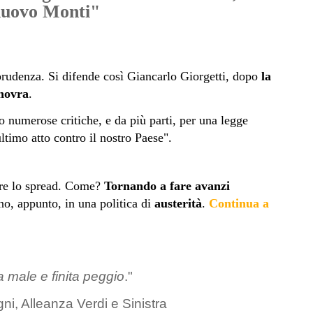
 nuovo Monti"
prudenza. Si difende così Giancarlo Giorgetti, dopo
la
novra
.
o numerose critiche, e da più parti, per una legge
ultimo atto contro il nostro Paese".
ere lo spread. Come?
Tornando a fare avanzi
no, appunto, in una politica di
austerità
.
Continua a
a male e finita peggio
."
ni, Alleanza Verdi e Sinistra