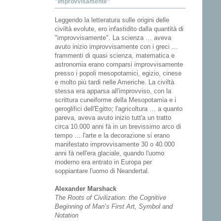
"Improvvisamente"
Leggendo la letteratura sulle origini delle
civiltà evolute, ero infastidito dalla quantità di
"improvvisamente". La scienza … aveva
avuto inizio improvvisamente con i greci …
frammenti di quasi scienza, matematica e
astronomia erano comparsi improvvisamente
presso i popoli mesopotamici, egizio, cinese
e molto più tardi nelle Americhe. La civiltà
stessa era apparsa all'improvviso, con la
scrittura cuneiforme della Mesopotamia e i
geroglifici dell'Egitto; l'agricoltura … a quanto
pareva, aveva avuto inizio tutt'a un tratto
circa 10.000 anni fà in un brevissimo arco di
tempo … l'arte e la decorazione si erano
manifestato improvvisamente 30 o 40.000
anni fà nell'era glaciale, quando l'uomo
moderno era entrato in Europa per
soppiantare l'uomo di Neandertal.
Alexander Marshack
The Roots of Civilization: the Cognitive
Beginning of Man’s First Art, Symbol and
Notation