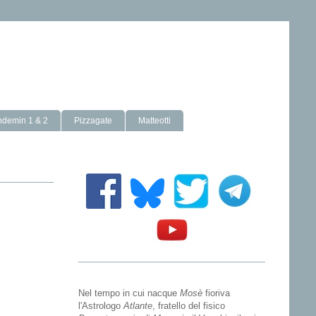
ndemin 1 & 2
Pizzagate
Matteotti
Nel tempo in cui nacque
Mosè
fioriva
l'Astrologo
Atlante
, fratello del fisico