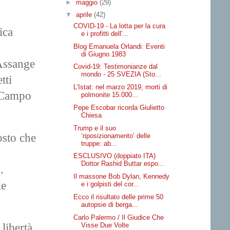
►
maggio
(29)
▼
aprile
(42)
COVID-19 - La lotta per la cura
ica
e i profitti dell'...
Blog Emanuela Orlandi: Eventi
di Giugno 1983
 Assange
Covid-19: Testimonianze dal
mondo - 25 SVEZIA (Sto...
tti
L’Istat: nel marzo 2019, morti di
l Campo
polmonite 15.000...
Pepe Escobar ricorda Giulietto
Chiesa
Trump e il suo
osto che
‘riposizionamento’ delle
truppe: ab...
ESCLUSIVO (doppiato ITA)
Dottor Rashid Buttar espo...
.
Il massone Bob Dylan, Kennedy
le
e i golpisti del cor...
Ecco il risultato delle prime 50
autopsie di berga...
Carlo Palermo / Il Giudice Che
Visse Due Volte
 libertà