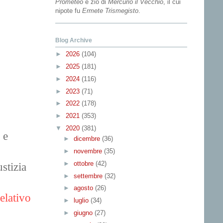
Prometeo
e zio di
Mercurio il Vecchio
, il cui
nipote fu
Ermete Trismegisto
.
Blog Archive
►
2026
(104)
►
2025
(181)
►
2024
(116)
►
2023
(71)
►
2022
(178)
►
2021
(353)
▼
2020
(381)
 e
►
dicembre
(36)
►
novembre
(35)
►
ottobre
(42)
stizia
►
settembre
(32)
►
agosto
(26)
elativo
►
luglio
(34)
►
giugno
(27)