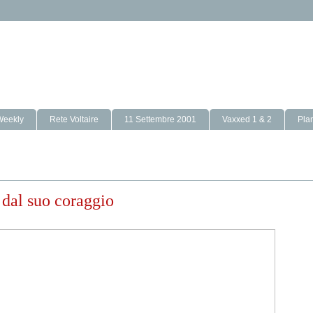
Weekly
Rete Voltaire
11 Settembre 2001
Vaxxed 1 & 2
Pla
 dal suo coraggio