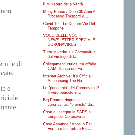
Il Ministero della Verità
i non
Moby Prince / Dopo 30 Anni A
Processo Trasporti & ...
Covid 19 – Le Oscure Vie Del
Tampone
VOCE DELLE VOCI -
NEWSLETTER SPECIALE
CORONAVIRUS ...
Tutta la verità sul Coronavirus
dal virologo di fa...
rni e di
Collegamenti curiosi tra affaire
CAM, Banca del Fu...
cate.
Internet Archive: It's Official:
Announcing The Na...
te e
La "pandemia" del Coronavirus?
Il vero pericolo è ...
riciole
Big Pharma ringrazia il
coronavirus, “previsto” da...
inante.
Cosa ci insegna la SARS ai
tempi del Coronavirus
Caso Assange / Appello Per
Fermare Le Torture Psic...