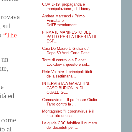
COVID-19: propaganda e
manipolazione , di Thierry ...
 trovava
Andrea Marcucci / Primo
Firmatario
 sul
Dell’Emendament...
FIRMA IL MANIFESTO DEL
to
“The
PATTO PER LA LIBERTÀ DI
ESP...
Casi De Mauro E Giuliano /
Dopo 50 Anni Carte Dese...
r un
Torre di controllo a Planet
Lockdown: questo è sol...
nte,
Rete Voltaire: I principali titoli
della settimana...
INTERVISTA A GARATTINI:
me
CASO BURIONI & DI
QUALE SC...
ità ed
Coronavirus – Il professor Giulio
Tarro contro la ...
Montagnier: "il coronavirus è il
risultato di una ...
e come
La guida CDC falsifica il numero
dei deceduti per ...
to al