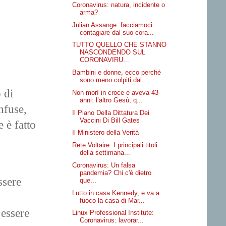
Coronavirus: natura, incidente o
arma?
Julian Assange: facciamoci
contagiare dal suo cora...
TUTTO QUELLO CHE STANNO
NASCONDENDO SUL
CORONAVIRU...
Bambini e donne, ecco perché
sono meno colpiti dal...
 di
Non morì in croce e aveva 43
anni: l’altro Gesù, q...
nfuse,
Il Piano Della Dittatura Dei
Vaccini Di Bill Gates
 è fatto
Il Ministero della Verità
Rete Voltaire: I principali titoli
della settimana...
Coronavirus: Un falsa
pandemia? Chi c'è dietro
ssere
que...
Lutto in casa Kennedy, e va a
fuoco la casa di Mar...
 essere
Linux Professional Institute:
Coronavirus: lavorar...