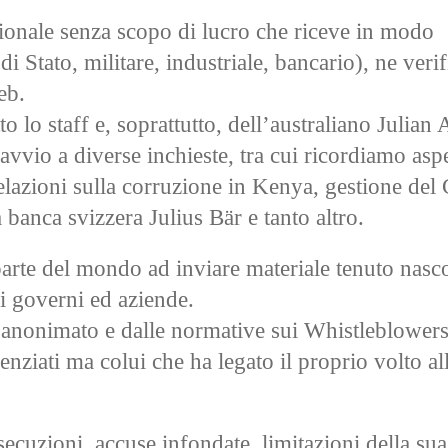
ionale senza scopo di lucro che riceve in modo
 Stato, militare, industriale, bancario), ne verif
eb.
to lo staff e, soprattutto, dell’australiano Julian
vvio a diverse inchieste, tra cui ricordiamo aspe
velazioni sulla corruzione in Kenya, gestione de
 banca svizzera Julius Bär e tanto altro.
 parte del mondo ad inviare materiale tenuto nasc
di governi ed aziende.
’anonimato e dalle normative sui Whistleblowers
scienziati ma colui che ha legato il proprio volto al
secuzioni, accuse infondate, limitazioni della sua