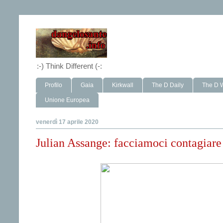
:-) Think Different (-:
Profilo
Gaia
Kirkwall
The D Daily
The D 
Unione Europea
venerdì 17 aprile 2020
Julian Assange: facciamoci contagiare