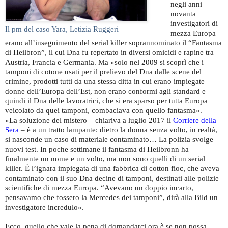
negli anni
novanta
investigatori di
Il pm del caso Yara, Letizia Ruggeri
mezza Europa
erano all’inseguimento del serial killer soprannominato il “Fantasma
di Heilbron”, il cui Dna fu repertato in diversi omicidi e rapine tra
Austria, Francia e Germania. Ma «solo nel 2009 si scoprì che i
tamponi di cotone usati per il prelievo del Dna dalle scene del
crimine, prodotti tutti da una stessa ditta in cui erano impiegate
donne dell’Europa dell’Est, non erano conformi agli standard e
quindi il Dna delle lavoratrici, che si era sparso per tutta Europa
veicolato da quei tamponi, combaciava con quello fantasma».
«La soluzione del mistero – chiariva a luglio 2017 il
Corriere della
Sera
– è a un tratto lampante: dietro la donna senza volto, in realtà,
si nasconde un caso di materiale contaminato… La polizia svolge
nuovi test. In poche settimane il fantasma di Heilbronn ha
finalmente un nome e un volto, ma non sono quelli di un serial
killer. È l’ignara impiegata di una fabbrica di cotton fioc, che aveva
contaminato con il suo Dna decine di tamponi, destinati alle polizie
scientifiche di mezza Europa. “Avevano un doppio incarto,
pensavamo che fossero la Mercedes dei tamponi”, dirà alla Bild un
investigatore incredulo».
Ecco, quello che vale la pena di domandarci ora è se non possa