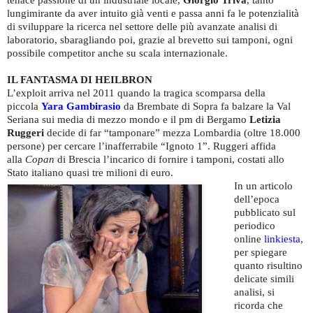
lungimirante da aver intuito già venti e passa anni fa le potenzialità
di sviluppare la ricerca nel settore delle più avanzate analisi di
laboratorio, sbaragliando poi, grazie al brevetto sui tamponi, ogni
possibile competitor anche su scala internazionale.
IL FANTASMA DI HEILBRON
L’exploit arriva nel 2011 quando la tragica scomparsa della
piccola
Yara Gambirasio
da Brembate di Sopra fa balzare la Val
Seriana sui media di mezzo mondo e il pm di Bergamo
Letizia
Ruggeri
decide di far “tamponare” mezza Lombardia (oltre 18.000
persone) per cercare l’inafferrabile “Ignoto 1”. Ruggeri affida
alla
Copan
di Brescia l’incarico di fornire i tamponi, costati allo
Stato italiano quasi tre milioni di euro.
In un articolo
dell’epoca
pubblicato sul
periodico
online
linkiesta
,
per spiegare
quanto risultino
delicate simili
analisi, si
ricorda che