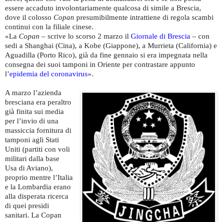
essere accaduto involontariamente qualcosa di simile a Brescia,
dove il colosso
Copan
presumibilmente intrattiene di regola scambi
continui con la filiale cinese.
«La
Copan
– scrive lo scorso 2 marzo il
Giornale di Brescia
– con
sedi a Shanghai (Cina), a Kobe (Giappone), a Murrieta (California) e
Aguadilla (Porto Rico), già da fine gennaio si era impegnata nella
consegna dei suoi tamponi in Oriente per contrastare appunto
l’
epidemia del coronavirus
».
A marzo l’azienda
bresciana era peraltro
già finita sui media
per l’invio di una
massiccia fornitura di
tamponi agli Stati
Uniti (partiti con voli
militari dalla base
Usa di Aviano),
proprio mentre l’Italia
e la Lombardia erano
alla disperata ricerca
di quei presidi
sanitari. La Copan