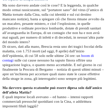
Ma sono davvero andate così le cose? E la leggenda, in qualche
modo ormai rassicurante, sul “portatore sano” del virus (l’amico di
Mattia tornato dalla Cina, sulla cui identità e sul cui destino
mancano notizie), basta a spiegare ciò che finora rimane avvolto da
un macabro, pesante mistero, e cioè l’esplosione, in quelle
produttive e ordinate province lombarde, dotate di presidi sanitari
all’avanguardia in Europa, di un contagio che non ha e non avrà
mai uguali, per numero di infetti e di deceduti, in nessun’altra parte
del mondo intero?
Di sicuro, dati alla mano, Brescia resta uno dei tragici focolai della
malattia, con 1.753 morti (ad oggi, 8 aprile) dall’inizio
dell’epidemia, di cui 58 solo nelle ultime 24 ore: un
boom di
contagi
sulle cui cause nessuno ha saputo finora offrire una
spiegazione logica, o quanto meno accettabile. E nel giorno in cui
finalmente la Procura di Bergamo – notizia di questi ultimi minuti –
apre un’inchiesta per accertare quali siano state le cause effettive
della strage in zona, gli interrogativi sono sempre più legittimi.
Ma davvero questa ecatombe può essere dipesa solo dall’amico
dell’atleta Mattia?
E quali imprese locali avevano – ed hanno – intensi rapporti
commerciali pressoché quotidiani con la Cina, o addirittura
imponenti filiali laggiù?