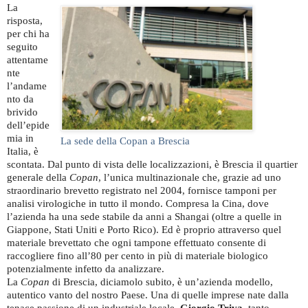
La
risposta,
per chi ha
seguito
attentame
nte
l’andame
nto da
brivido
dell’epide
mia in
La sede della Copan a Brescia
Italia, è
scontata. Dal punto di vista delle localizzazioni, è Brescia il quartier
generale della
Copan
, l’unica multinazionale che, grazie ad uno
straordinario brevetto registrato nel 2004, fornisce tamponi per
analisi virologiche in tutto il mondo. Compresa la Cina, dove
l’azienda ha una sede stabile da anni a Shangai (oltre a quelle in
Giappone, Stati Uniti e Porto Rico). Ed è proprio attraverso quel
materiale brevettato che ogni tampone effettuato consente di
raccogliere fino all’80 per cento in più di materiale biologico
potenzialmente infetto da analizzare.
La
Copan
di Brescia, diciamolo subito, è un’azienda modello,
autentico vanto del nostro Paese. Una di quelle imprese nate dalla
tenace passione di un industriale locale,
Giorgio Triva
, tanto