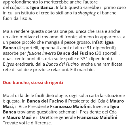
approfondimento lo meriterebbe anche l’autore
del
colpaccio
:
Igea Banca
. Infatti questo sarebbe il primo caso
in cui un istituto di credito siciliano fa
shopping
di banche
fuori dall’isola.
Ma a rendere questa operazione più unica che rara è anche
un altro motivo: ci troviamo di fronte, almeno in apparenza, a
un pesce piccolo che mangia il pesce grosso. Infatti
Igea
Banca
(4 sportelli, appena 4 anni di vita e 81 dipendenti),
assorbe per
fusione inversa
Banca del Fucino
(30 sportelli,
quasi cento anni di storia sulle spalle e 331 dipendenti).
E
Igea
erediterà, dalla
Banca del Fucino,
anche una ramificata
rete di solide e preziose relazioni. E il marchio.
Due banche, stessi dirigenti
Ma al di là delle facili dietrologie, oggi sulla carta la situazione
è questa. In
Banca del Fucino
il Presidente del Cda è
Mauro
Masi
, il Vice Presidente
Francesco Maiolini
. Invece a
Igea
Banca
troviamo quest’altro schema: il Presidente del Cda
è
Mauro Masi
e il Direttore generale
Francesco Maiolini
.
Trovate voi le differenze.