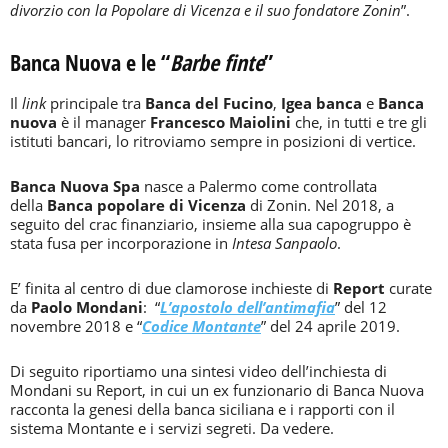
divorzio con la Popolare di Vicenza e il suo fondatore Zonin
”.
Banca Nuova e le “
Barbe finte
”
Il
link
principale tra
Banca del Fucino
,
Igea banca
e
Banca
nuova
è il manager
Francesco Maiolini
che, in tutti e tre gli
istituti bancari, lo ritroviamo sempre in posizioni di vertice.
Banca Nuova Spa
nasce a Palermo come controllata
della
Banca popolare di Vicenza
di Zonin. Nel 2018, a
seguito del crac finanziario, insieme alla sua capogruppo è
stata fusa per incorporazione in
Intesa Sanpaolo
.
E’ finita al centro di due clamorose inchieste di
Report
curate
da
Paolo Mondani
: “
L’apostolo dell’antimafia
” del 12
novembre 2018 e “
Codice Montante
” del 24 aprile 2019.
Di seguito riportiamo una sintesi video dell’inchiesta di
Mondani su Report, in cui un ex funzionario di Banca Nuova
racconta la genesi della banca siciliana e i rapporti con il
sistema Montante e i servizi segreti. Da vedere.