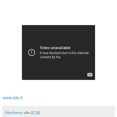
www.site.it
Gianfranco
alle
07:00