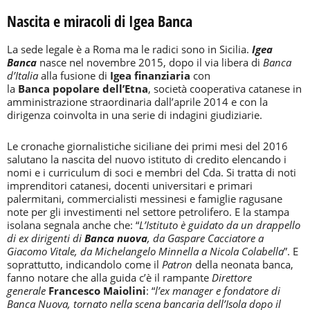
Nascita e miracoli di Igea Banca
La sede legale è a Roma ma le radici sono in Sicilia.
Igea
Banca
nasce nel novembre 2015, dopo il via libera di
Banca
d’Italia
alla fusione di
Igea finanziaria
con
la
Banca
popolare dell’Etna
, società cooperativa catanese in
amministrazione straordinaria dall’aprile 2014 e con la
dirigenza coinvolta in una serie di indagini giudiziarie.
Le cronache giornalistiche siciliane dei primi mesi del 2016
salutano la nascita del nuovo istituto di credito elencando i
nomi e i curriculum di soci e membri del Cda. Si tratta di noti
imprenditori catanesi, docenti universitari e primari
palermitani, commercialisti messinesi e famiglie ragusane
note per gli investimenti nel settore petrolifero. E la stampa
isolana segnala anche che: “
L’Istituto è guidato da un drappello
di ex dirigenti di
Banca nuova
, da Gaspare Cacciatore a
Giacomo Vitale, da Michelangelo Minnella a Nicola Colabella
”. E
soprattutto, indicandolo come il
Patron
della neonata banca,
fanno notare che alla guida c’è il rampante
Direttore
generale
Francesco Maiolini
: “
l’ex manager e fondatore di
Banca Nuova, tornato nella scena bancaria dell’Isola dopo il