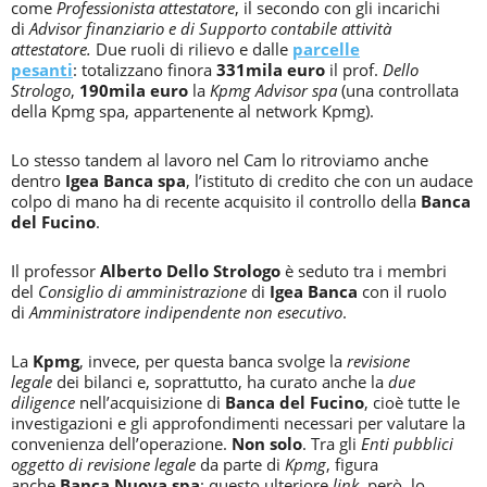
come
Professionista attestatore
, il secondo con gli incarichi
di
Advisor finanziario e di Supporto contabile attività
attestatore.
Due ruoli di rilievo e dalle
parcelle
pesanti
:
totalizzano finora
331mila euro
il prof.
Dello
Strologo
,
190mila euro
la
Kpmg Advisor spa
(una controllata
della Kpmg spa, appartenente al network Kpmg).
Lo stesso tandem al lavoro nel Cam lo ritroviamo anche
dentro
Igea Banca spa
, l’istituto di credito che con un audace
colpo di mano ha di recente acquisito il controllo della
Banca
del Fucino
.
Il professor
Alberto Dello Strologo
è seduto tra i membri
del
Consiglio di amministrazione
di
Igea Banca
con il ruolo
di
Amministratore indipendente non esecutivo
.
La
Kpmg
, invece, per questa banca svolge la
revisione
legale
dei bilanci e, soprattutto, ha curato anche la
due
diligence
nell’acquisizione di
Banca del Fucino
, cioè tutte le
investigazioni e gli approfondimenti necessari per valutare la
convenienza dell’operazione.
Non solo
. Tra gli
Enti pubblici
oggetto di revisione legale
da parte di
Kpmg
, figura
anche
Banca Nuova spa
: questo ulteriore
link
, però, lo