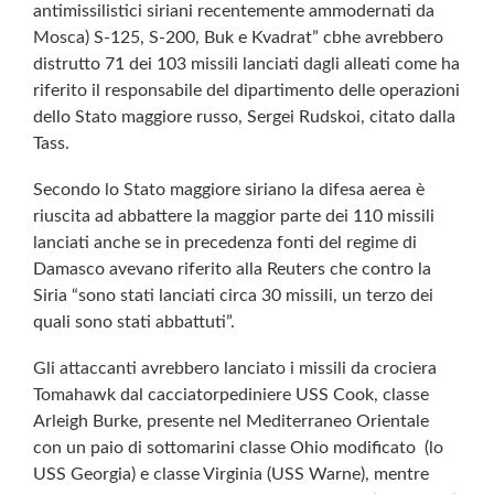
antimissilistici siriani recentemente ammodernati da
Mosca) S-125, S-200, Buk e Kvadrat” cbhe avrebbero
distrutto 71 dei 103 missili lanciati dagli alleati come ha
riferito il responsabile del dipartimento delle operazioni
dello Stato maggiore russo, Sergei Rudskoi, citato dalla
Tass.
Secondo lo Stato maggiore siriano la difesa aerea è
riuscita ad abbattere la maggior parte dei 110 missili
lanciati anche se in precedenza fonti del regime di
Damasco avevano riferito alla Reuters che contro la
Siria “sono stati lanciati circa 30 missili, un terzo dei
quali sono stati abbattuti”.
Gli attaccanti avrebbero lanciato i missili da crociera
Tomahawk dal cacciatorpediniere USS Cook, classe
Arleigh Burke, presente nel Mediterraneo Orientale
con un paio di sottomarini classe Ohio modificato (lo
USS Georgia) e classe Virginia (USS Warne), mentre