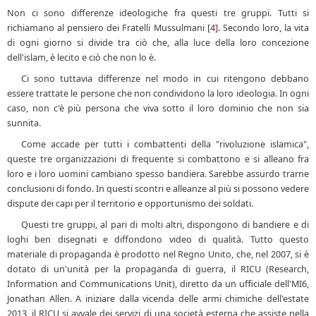
Non ci sono differenze ideologiche fra questi tre gruppi. Tutti si
richiamano al pensiero dei Fratelli Mussulmani [
4
]. Secondo loro, la vita
di ogni giorno si divide tra ciò che, alla luce della loro concezione
dell'islam, è lecito e ciò che non lo è.
Ci sono tuttavia differenze nel modo in cui ritengono debbano
essere trattate le persone che non condividono la loro ideologia. In ogni
caso, non c'è più persona che viva sotto il loro dominio che non sia
sunnita.
Come accade per tutti i combattenti della "rivoluzione islamica",
queste tre organizzazioni di frequente si combattono e si alleano fra
loro e i loro uomini cambiano spesso bandiera. Sarebbe assurdo trarne
conclusioni di fondo. In questi scontri e alleanze al più si possono vedere
dispute dei capi per il territorio e opportunismo dei soldati.
Questi tre gruppi, al pari di molti altri, dispongono di bandiere e di
loghi ben disegnati e diffondono video di qualità. Tutto questo
materiale di propaganda è prodotto nel Regno Unito, che, nel 2007, si è
dotato di un'unità per la propaganda di guerra, il RICU (Research,
Information and Communications Unit), diretto da un ufficiale dell'MI6,
Jonathan Allen. A iniziare dalla vicenda delle armi chimiche dell'estate
2013, il RICU si avvale dei servizi di una società esterna che assiste nella