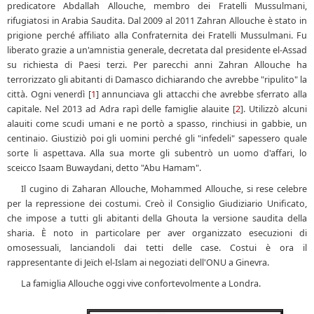
predicatore Abdallah Allouche, membro dei Fratelli Mussulmani,
rifugiatosi in Arabia Saudita. Dal 2009 al 2011 Zahran Allouche è stato in
prigione perché affiliato alla Confraternita dei Fratelli Mussulmani. Fu
liberato grazie a un'amnistia generale, decretata dal presidente el-Assad
su richiesta di Paesi terzi. Per parecchi anni Zahran Allouche ha
terrorizzato gli abitanti di Damasco dichiarando che avrebbe "ripulito" la
città. Ogni venerdì [
1
] annunciava gli attacchi che avrebbe sferrato alla
capitale. Nel 2013 ad Adra rapì delle famiglie alauite [
2
]. Utilizzò alcuni
alauiti come scudi umani e ne portò a spasso, rinchiusi in gabbie, un
centinaio. Giustiziò poi gli uomini perché gli "infedeli" sapessero quale
sorte li aspettava. Alla sua morte gli subentrò un uomo d'affari, lo
sceicco Isaam Buwaydani, detto "Abu Hamam".
Il cugino di Zaharan Allouche, Mohammed Allouche, si rese celebre
per la repressione dei costumi. Creò il Consiglio Giudiziario Unificato,
che impose a tutti gli abitanti della Ghouta la versione saudita della
sharia. È noto in particolare per aver organizzato esecuzioni di
omosessuali, lanciandoli dai tetti delle case. Costui è ora il
rappresentante di Jeïch el-Islam ai negoziati dell'ONU a Ginevra.
La famiglia Allouche oggi vive confortevolmente a Londra.