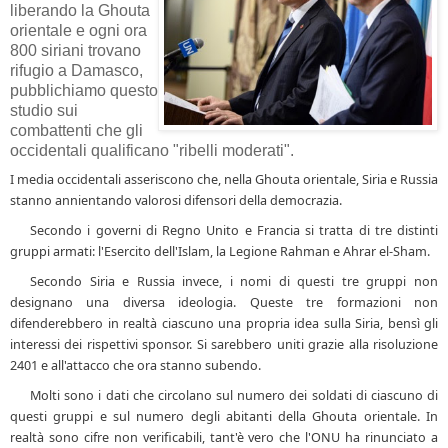
liberando la Ghouta
orientale e ogni ora
800 siriani trovano
rifugio a Damasco,
pubblichiamo questo
studio sui
combattenti che gli
occidentali qualificano "ribelli moderati".
I media occidentali asseriscono che, nella Ghouta orientale, Siria e Russia
stanno annientando valorosi difensori della democrazia.
Secondo i governi di Regno Unito e Francia si tratta di tre distinti
gruppi armati: l'Esercito dell'Islam, la Legione Rahman e Ahrar el-Sham.
Secondo Siria e Russia invece, i nomi di questi tre gruppi non
designano una diversa ideologia. Queste tre formazioni non
difenderebbero in realtà ciascuno una propria idea sulla Siria, bensì gli
interessi dei rispettivi sponsor. Si sarebbero uniti grazie alla risoluzione
2401 e all'attacco che ora stanno subendo.
Molti sono i dati che circolano sul numero dei soldati di ciascuno di
questi gruppi e sul numero degli abitanti della Ghouta orientale. In
realtà sono cifre non verificabili, tant'è vero che l'ONU ha rinunciato a