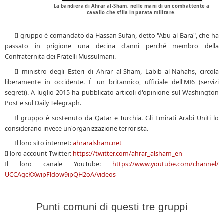
La bandiera di Ahrar al-Sham, nelle mani di un combattente a
cavallo che sfila in parata militare.
Il gruppo è comandato da Hassan Sufan, detto "Abu al-Bara", che ha
passato in prigione una decina d'anni perché membro della
Confraternita dei Fratelli Mussulmani.
Il ministro degli Esteri di Ahrar al-Sham, Labib al-Nahahs, circola
liberamente in occidente. È un britannico, ufficiale dell'MI6 (servizi
segreti). A luglio 2015 ha pubblicato articoli d'opinione sul Washington
Post e sul Daily Telegraph.
Il gruppo è sostenuto da Qatar e Turchia. Gli Emirati Arabi Uniti lo
considerano invece un'organizzazione terrorista.
Il loro sito internet:
ahraralsham.net
Il loro account Twitter:
https://twitter.com/
ahrar_alsham_en
Il loro canale YouTube:
https://www.youtube.
com/channel/
UCCAgcKXwipFldow9ipQH2oA/
videos
Punti comuni di questi tre gruppi