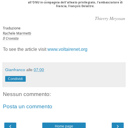
all'ONU in compagnia dell'alleato privilegiato, l'ambasciatore di
Francia, François Delattre.
Thierry Meyssan
Traduzione
Rachele Marmetti
Il Cronista
To see the article visit
www.voltairenet.org
Gianfranco
alle
07:00
Condividi
Nessun commento:
Posta un commento
‹
›
Home page