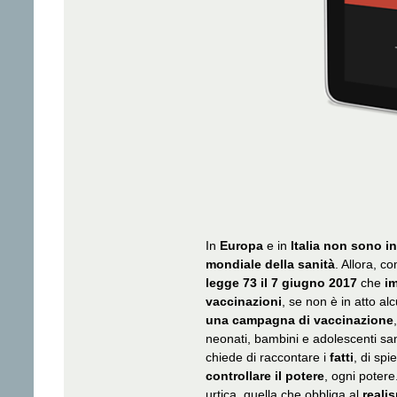
In
Europa
e in
Italia
non sono in
mondiale della sanità
. Allora, c
legge 73 il 7 giugno 2017
che
i
vaccinazioni
, se non è in atto a
una campagna di vaccinazione
neonati, bambini e adolescenti san
chiede di raccontare i
fatti
, di spi
controllare il potere
, ogni potere
urtica, quella che obbliga al
reali