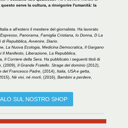
 questo serve la cultura, a rinvigorire l'umanità: la
alia e all'estero il mestiere del giornalista. Ha lavorato
'Espresso
,
Panorama
,
Famiglia Cristiana, Io Donna, D La
 di Repubblica, Avvenire, Diario
.
ne, La Nuova Ecologia, Medicina Democratica, Il Gargano
i Il Manifesto, Liberazione, La Repubblica,
, Il Corriere della Sera
. Ha pubblicato i seguenti titoli di
o
, (2009),
Il Grande Fratello. Strage del dominio
(2012),
ge del Francesco Padre
, (2014),
Italia, USA e getta
,
(2015),
Nè vivi, né morti
, (2016),
Bambini a perdere
,
ALO SUL NOSTRO SHOP