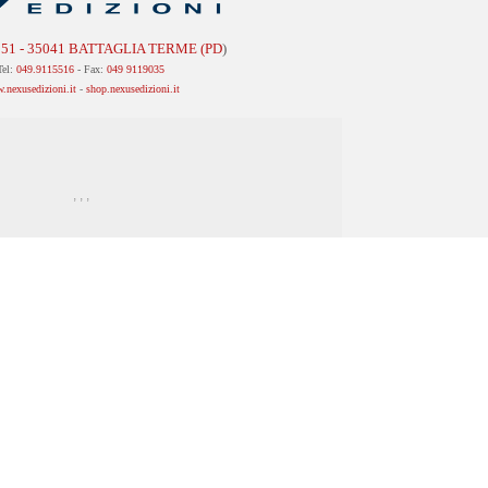
, 51 - 35041 BATTAGLIA TERME (PD
)
Tel:
049.9115516
- Fax:
049 9119035
.nexusedizioni.it
-
shop.nexusedizioni.it
, , ,