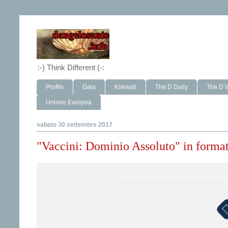
:-) Think Different (-:
Profilo
Gaia
Kirkwall
The D Daily
The D 
Unione Europea
sabato 30 settembre 2017
"Vaccini: Dominio Assoluto" in format