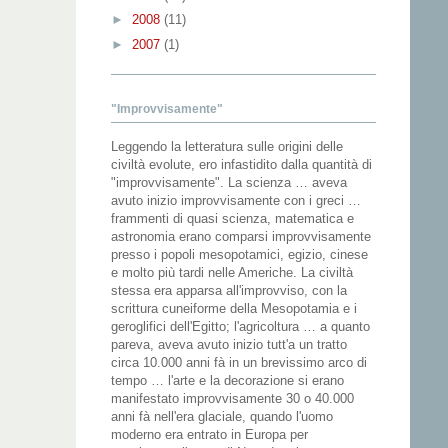
►
2008
(11)
►
2007
(1)
"Improvvisamente"
Leggendo la letteratura sulle origini delle
civiltà evolute, ero infastidito dalla quantità di
"improvvisamente". La scienza … aveva
avuto inizio improvvisamente con i greci …
frammenti di quasi scienza, matematica e
astronomia erano comparsi improvvisamente
presso i popoli mesopotamici, egizio, cinese
e molto più tardi nelle Americhe. La civiltà
stessa era apparsa all'improvviso, con la
scrittura cuneiforme della Mesopotamia e i
geroglifici dell'Egitto; l'agricoltura … a quanto
pareva, aveva avuto inizio tutt'a un tratto
circa 10.000 anni fà in un brevissimo arco di
tempo … l'arte e la decorazione si erano
manifestato improvvisamente 30 o 40.000
anni fà nell'era glaciale, quando l'uomo
moderno era entrato in Europa per