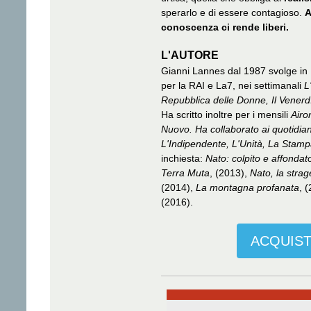
sperarlo e di essere contagioso.
A
conoscenza ci rende liberi.
L'AUTORE
Gianni Lannes dal 1987 svolge in It
per la RAI e La7, nei settimanali
L
Repubblica delle Donne, Il Venerdì
Ha scritto inoltre per i mensili
Airo
Nuovo. Ha collaborato ai quotidian
L'Indipendente, L'Unità, La Stampa
inchiesta:
Nato: colpito e affondat
Terra Muta
, (2013),
Nato, la stra
(2014),
La montagna profanata
, 
(2016).
ACQUIST