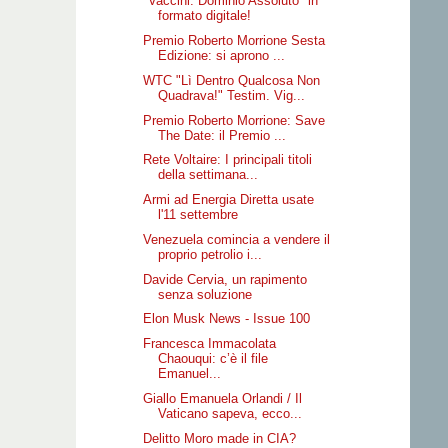
"Vaccini: Dominio Assoluto" in
formato digitale!
Premio Roberto Morrione Sesta
Edizione: si aprono ...
WTC "Lì Dentro Qualcosa Non
Quadrava!" Testim. Vig...
Premio Roberto Morrione: Save
The Date: il Premio ...
Rete Voltaire: I principali titoli
della settimana...
Armi ad Energia Diretta usate
l'11 settembre
Venezuela comincia a vendere il
proprio petrolio i...
Davide Cervia, un rapimento
senza soluzione
Elon Musk News - Issue 100
Francesca Immacolata
Chaouqui: c’è il file
Emanuel...
Giallo Emanuela Orlandi / Il
Vaticano sapeva, ecco...
Delitto Moro made in CIA?