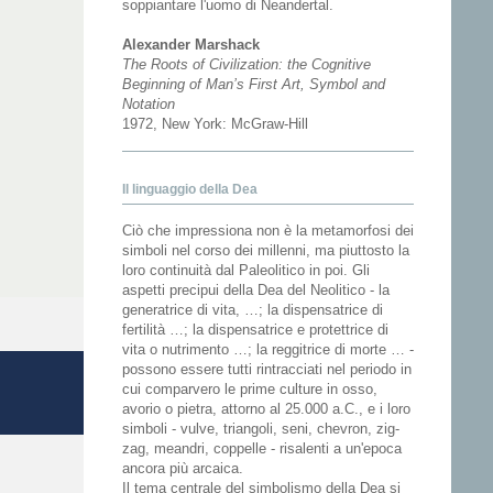
soppiantare l'uomo di Neandertal.
Alexander Marshack
The Roots of Civilization: the Cognitive
Beginning of Man’s First Art, Symbol and
Notation
1972, New York: McGraw-Hill
Il linguaggio della Dea
Ciò che impressiona non è la metamorfosi dei
simboli nel corso dei millenni, ma piuttosto la
loro continuità dal Paleolitico in poi. Gli
aspetti precipui della Dea del Neolitico - la
generatrice di vita, …; la dispensatrice di
fertilità …; la dispensatrice e protettrice di
vita o nutrimento …; la reggitrice di morte … -
possono essere tutti rintracciati nel periodo in
cui comparvero le prime culture in osso,
avorio o pietra, attorno al 25.000 a.C., e i loro
simboli - vulve, triangoli, seni, chevron, zig-
zag, meandri, coppelle - risalenti a un'epoca
ancora più arcaica.
Il tema centrale del simbolismo della Dea si