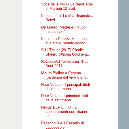
Voce delle Voci - La Newsletter
di Martedi 12 Sett...
Imposimato: La Mia Risposta a
Renzi
De Mauro, Mattei e i ''dubbi
insuperabili''
Il mistero Pelizza-Majorana
svelato al mondo accad...
9/11 Trailer (2017) Charlie
Sheen, Whoopi Goldberg...
ReOpen911 Newsletter N°68 -
Aout 2017
Mauro Biglino a Cesena
(partecipa dal vivo o in di...
Rete Voltaire: I principali titoli
della settimana...
Rete Voltaire I principali titoli
della settimana ...
Nexus Eventi: Tutti gli
appuntamenti con Gianni
La...
Federico II e il Castello di
Lagopesole