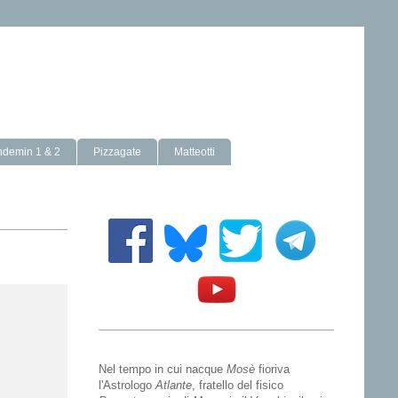
ndemin 1 & 2
Pizzagate
Matteotti
Nel tempo in cui nacque
Mosè
fioriva
l'Astrologo
Atlante
, fratello del fisico