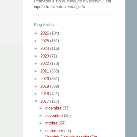
Prometeo
e zio di
Mercurio il Vecchio
, il cui
nipote fu
Ermete Trismegisto
.
Blog Archive
►
2026
(104)
►
2025
(181)
►
2024
(116)
►
2023
(71)
►
2022
(178)
►
2021
(353)
►
2020
(381)
►
2019
(339)
►
2018
(421)
▼
2017
(167)
►
dicembre
(33)
►
novembre
(28)
►
ottobre
(24)
▼
settembre
(24)