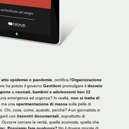
 atto epidemie o pandemie
, certifica l'
Organizzazione
ome ha potuto il governo
Gentiloni
promulgare il
decreto
mpone
a
neonati, bambini e adolescenti ben 12
lcuna emergenza ed urgenza? In realtà,
non si tratta di
, ma una
sperimentazione di massa
sulla pelle di
i. Chi, cosa, come, quando, perché? A un giornalista si
egarli con
riscontri documentali
, soprattutto di
. Occorre cercare la verità, quella scomoda, quella che
sm
o.
Possiamo fare qualcosa?
Ho il dovere morale di