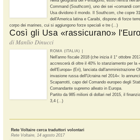
Nella geografia del Pentagono, esso rientra nell'a
Command (Southcom), uno dei sei «comandi combatt
Usa dividono il mondo. Il Southcom, che copre 31 p
dell'America latina e Caraibi, dispone di forze terre
corpo dei marines, cui si aggiungono forze speciali e tre (...)
Così gli Usa «rassicurano» l'Eur
di Manlio Dinucci
ROMA (ITALIA) |
Nell'anno fiscale 2018 (che inizia il 1° ottobre 20
accrescerà di oltre il 40% lo stanziamento per la «
dell'Europa» (Eri), lanciata dall'amministrazione 
invasione russa dell'Ucraina nel 2014»: lo annunci
Scaparrotti, capo del Comando europeo degli Stati u
Comandante supremo alleato in Europa.
Partito da 985 milioni di dollari nel 2015, il finanz
3,4 (...)
Rete Voltaire cerca traduttori volontari
Rete Voltaire, 14 agosto 2017