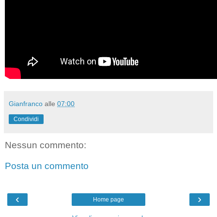
Gianfranco
alle
07:00
Condividi
Nessun commento:
Posta un commento
‹
›
Home page