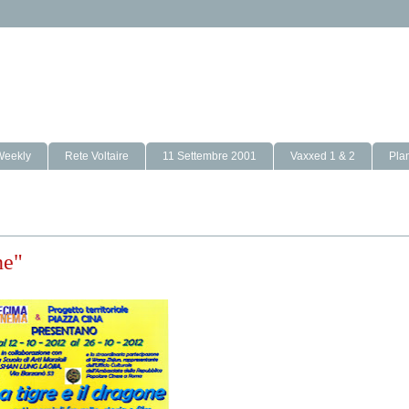
Weekly
Rete Voltaire
11 Settembre 2001
Vaxxed 1 & 2
Pla
ne"