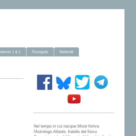
ndemin 1 & 2
Pizzagate
Matteotti
Nel tempo in cui nacque
Mosè
fioriva
l'Astrologo
Atlante
, fratello del fisico