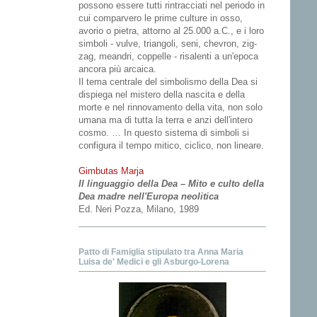
possono essere tutti rintracciati nel periodo in
cui comparvero le prime culture in osso,
avorio o pietra, attorno al 25.000 a.C., e i loro
simboli - vulve, triangoli, seni, chevron, zig-
zag, meandri, coppelle - risalenti a un'epoca
ancora più arcaica.
Il tema centrale del simbolismo della Dea si
dispiega nel mistero della nascita e della
morte e nel rinnovamento della vita, non solo
umana ma di tutta la terra e anzi dell'intero
cosmo. … In questo sistema di simboli si
configura il tempo mitico, ciclico, non lineare.
Gimbutas Marja
Il linguaggio della Dea – Mito e culto della
Dea madre nell'Europa neolitica
Ed. Neri Pozza, Milano, 1989
Patto di Famiglia stipulato tra Anna Maria
Luisa de' Medici e gli Asburgo-Lorena