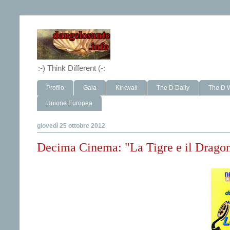
:-) Think Different (-:
Profilo
Gaia
Kirkwall
The D Daily
The D 
Unione Europea
giovedì 25 ottobre 2012
Decima Cinema: "La Tigre e il Drago