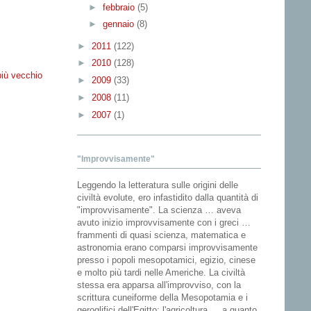
►
febbraio
(5)
►
gennaio
(8)
►
2011
(122)
►
2010
(128)
più vecchio
►
2009
(33)
►
2008
(11)
►
2007
(1)
"Improvvisamente"
Leggendo la letteratura sulle origini delle
civiltà evolute, ero infastidito dalla quantità di
"improvvisamente". La scienza … aveva
avuto inizio improvvisamente con i greci …
frammenti di quasi scienza, matematica e
astronomia erano comparsi improvvisamente
presso i popoli mesopotamici, egizio, cinese
e molto più tardi nelle Americhe. La civiltà
stessa era apparsa all'improvviso, con la
scrittura cuneiforme della Mesopotamia e i
geroglifici dell'Egitto; l'agricoltura … a quanto