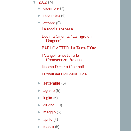
▼
2012
(74)
►
dicembre
(7)
►
novembre
(6)
▼
ottobre
(6)
La roccia sospesa
Decima Cinema: "La Tigre e il
Dragone"
BAPHOMETTO. La Testa D'Oro
I Vangeli Gnostici e la
Conoscenza Profana
Ritorna Decima Cinema!!
I Rotoli dei Figli della Luce
►
settembre
(5)
►
agosto
(6)
►
luglio
(5)
►
giugno
(10)
►
maggio
(6)
►
aprile
(4)
►
marzo
(6)