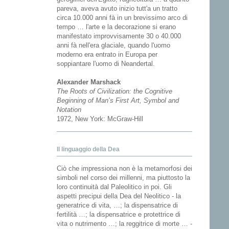
pareva, aveva avuto inizio tutt'a un tratto
circa 10.000 anni fà in un brevissimo arco di
tempo … l'arte e la decorazione si erano
manifestato improvvisamente 30 o 40.000
anni fà nell'era glaciale, quando l'uomo
moderno era entrato in Europa per
soppiantare l'uomo di Neandertal.
Alexander Marshack
The Roots of Civilization: the Cognitive
Beginning of Man’s First Art, Symbol and
Notation
1972, New York: McGraw-Hill
Il linguaggio della Dea
Ciò che impressiona non è la metamorfosi dei
simboli nel corso dei millenni, ma piuttosto la
loro continuità dal Paleolitico in poi. Gli
aspetti precipui della Dea del Neolitico - la
generatrice di vita, …; la dispensatrice di
fertilità …; la dispensatrice e protettrice di
vita o nutrimento …; la reggitrice di morte … -