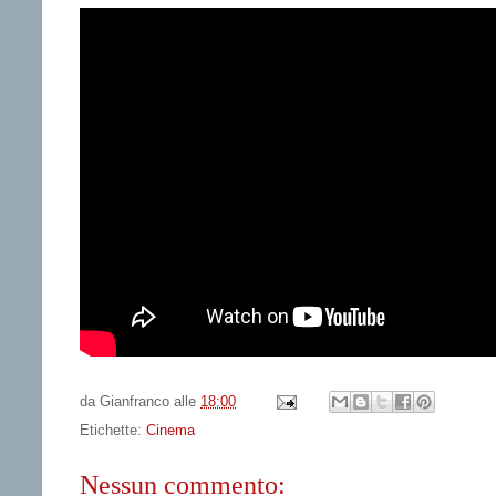
da
Gianfranco
alle
18:00
Etichette:
Cinema
Nessun commento: