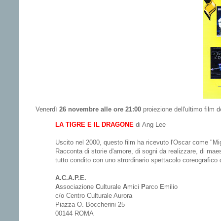
Venerdì
26 novembre alle ore 21:00
proiezione dell'ultimo film d
LA TIGRE E IL DRAGONE
di Ang Lee
Uscito nel 2000, questo film ha ricevuto l'Oscar come "Migl
Racconta di storie d'amore, di sogni da realizzare, di maestr
tutto condito con uno strordinario spettacolo coreografico
A.C.A.P.E.
A
ssociazione
C
ulturale
A
mici
P
arco
E
milio
c/o Centro Culturale Aurora
Piazza O. Boccherini 25
00144 ROMA