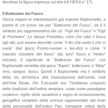
decollare la figura impressa sul telo (cfr HERA n° 17).
Il Battesimo del Fuoco
Senza negare le interpretazioni già esposte Baphometto, a
parere di chi scrive, sta per "
Battesimo del Fuoco
", ed é il
simbolo più rappresentativo dei cd. "
Figli del Fuoco
” o “
Figli
di Prometeo
". Lo stesso Prometeo, colui che rubò il fuoco
agli déi, può essere descritto come "
Il dio che svela o che si
svela
" (dal greco Promo-
svelare
e teo-
dio
) o come "
il
maestro iniziatore del fuoco
" (da “
piro
” fuoco e “
meteo
”
iniziare). Il significato di "
Battesimo del Fuoco
" con
Baphometto verrebbe dal greco “
Bapto”
, battezzare, e “
Metu
”
vino, sangue, fuoco. Quindi il Baphometto era il simbolo
della via alchemica alla trasmutazione dell'uomo, cioé
dell'Arte Reale. Per Fulcanelli era "
l'emblema compiuto
delle tradizioni dell'ordine templare, usato come paradigma
esoterico, sigillo della cavalleria e segno di riconoscimento;
geroglifico completo della scienza rappresentato dal resto
della personalità dell'antico Pan, immagine mitica della