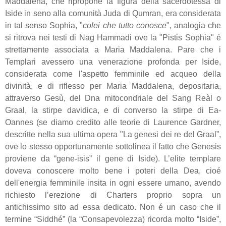
Maddalena, che ripropone la figura della sacerdotessa di
Iside in seno alla comunità Juda di Qumran, era considerata
in tal senso Sophia, "
colei che tutto conosce
", analogia che
si ritrova nei testi di Nag Hammadi ove la "Pistis Sophia" é
strettamente associata a Maria Maddalena. Pare che i
Templari avessero una venerazione profonda per Iside,
considerata come l'aspetto femminile ed acqueo della
divinità, e di riflesso per Maria Maddalena, depositaria,
attraverso Gesù, del Dna mitocondriale del Sang Reàl o
Graal, la stirpe davidica, e di converso la stirpe di Ea-
Oannes (se diamo credito alle teorie di Laurence Gardner,
descritte nella sua ultima opera "La genesi dei re del Graal”,
ove lo stesso opportunamente sottolinea il fatto che Genesis
proviene da “gene-isis” il gene di Iside). L’elite templare
doveva conoscere molto bene i poteri della Dea, cioé
dell'energia femminile insita in ogni essere umano, avendo
richiesto l’erezione di Charters proprio sopra un
antichissimo sito ad essa dedicato. Non é un caso che il
termine “Siddhé” (la “Consapevolezza) ricorda molto “Iside”,