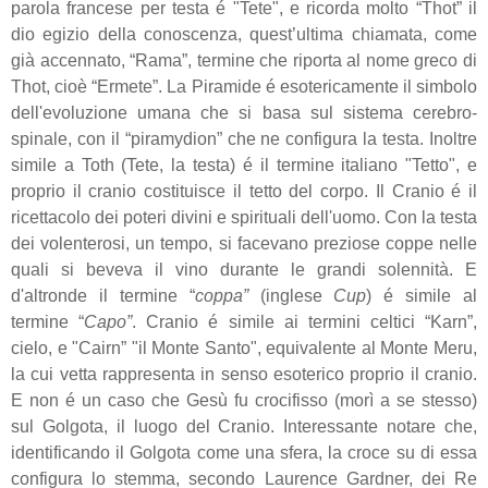
parola francese per testa é "Tete", e ricorda molto “Thot” il
dio egizio della conoscenza, quest’ultima chiamata, come
già accennato, “Rama”, termine che riporta al nome greco di
Thot, cioè “Ermete”. La Piramide é esotericamente il simbolo
dell'evoluzione umana che si basa sul sistema cerebro-
spinale, con il “piramydion” che ne configura la testa. Inoltre
simile a Toth (Tete, la testa) é il termine italiano "Tetto", e
proprio il cranio costituisce il tetto del corpo. Il Cranio é il
ricettacolo dei poteri divini e spirituali dell'uomo. Con la testa
dei volenterosi, un tempo, si facevano preziose coppe nelle
quali si beveva il vino durante le grandi solennità. E
d'altronde il termine “
coppa”
(inglese
Cup
) é simile al
termine “
Capo”
. Cranio é simile ai termini celtici “Karn”,
cielo, e "Cairn” "il Monte Santo", equivalente al Monte Meru,
la cui vetta rappresenta in senso esoterico proprio il cranio.
E non é un caso che Gesù fu crocifisso (morì a se stesso)
sul Golgota, il luogo del Cranio. Interessante notare che,
identificando il Golgota come una sfera, la croce su di essa
configura lo stemma, secondo Laurence Gardner, dei Re