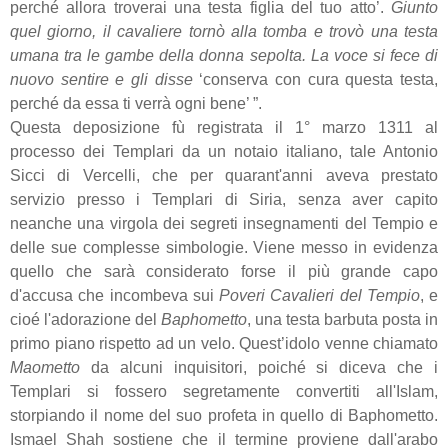
perché allora troverai una testa figlia del tuo atto’.
Giunto
quel giorno, il cavaliere tornò alla tomba e trovò una testa
umana tra le gambe della donna sepolta. La voce si fece di
nuovo sentire e gli disse
‘conserva con cura questa testa,
perché da essa ti verrà ogni bene’ ”.
Questa deposizione fù registrata il 1° marzo 1311 al
processo dei Templari da un notaio italiano, tale Antonio
Sicci di Vercelli, che per quarant'anni aveva prestato
servizio presso i Templari di Siria, senza aver capito
neanche una virgola dei segreti insegnamenti del Tempio e
delle sue complesse simbologie. Viene messo in evidenza
quello che sarà considerato forse il più grande capo
d'accusa che incombeva sui
Poveri Cavalieri del Tempio
, e
cioé l'adorazione del
Baphometto
, una testa barbuta posta in
primo piano rispetto ad un velo. Quest’idolo venne chiamato
Maometto
da alcuni inquisitori, poiché si diceva che i
Templari si fossero segretamente convertiti all'Islam,
storpiando il nome del suo profeta in quello di Baphometto.
Ismael Shah sostiene che il termine proviene dall'arabo