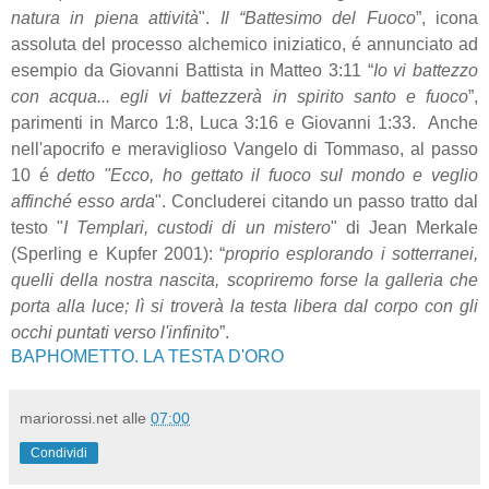
natura in piena attività
".
Il “Battesimo del Fuoco
”, icona
assoluta del processo alchemico iniziatico, é annunciato ad
esempio da Giovanni Battista in Matteo 3:11 “
Io vi battezzo
con acqua... egli vi battezzerà in spirito santo e fuoco
”,
parimenti in Marco 1:8, Luca 3:16 e Giovanni 1:33. Anche
nell'apocrifo e meraviglioso Vangelo di Tommaso, al passo
10 é
detto "Ecco, ho gettato il fuoco sul mondo e veglio
affinché esso arda
". Concluderei citando un passo tratto dal
testo "
I Templari, custodi di un mistero
" di Jean Merkale
(Sperling e Kupfer 2001): “
proprio esplorando i sotterranei,
quelli della nostra nascita, scopriremo forse la galleria che
porta alla luce; lì si troverà la testa libera dal corpo con gli
occhi puntati verso l'infinito
”.
BAPHOMETTO. LA TESTA D'ORO
mariorossi.net
alle
07:00
Condividi