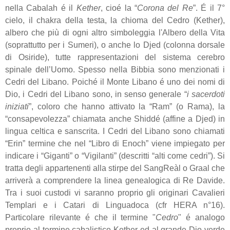
nella Cabalah é il
Kether
, cioé la “
Corona del Re
”. É il 7°
cielo, il chakra della testa, la chioma del Cedro (Kether),
albero che più di ogni altro simboleggia l'Albero della Vita
(soprattutto per i Sumeri), o anche lo Djed (colonna dorsale
di Osiride), tutte rappresentazioni del sistema cerebro
spinale dell’Uomo. Spesso nella Bibbia sono menzionati i
Cedri del Libano. Poiché il Monte Libano é uno dei nomi di
Dio, i Cedri del Libano sono, in senso generale “
i sacerdoti
iniziati
”, coloro che hanno attivato la “Ram” (o Rama), la
“consapevolezza” chiamata anche Shiddé (affine a Djed) in
lingua celtica e sanscrita. I Cedri del Libano sono chiamati
“Erin” termine che nel “Libro di Enoch” viene impiegato per
indicare i “Giganti” o “Vigilanti” (descritti “alti come cedri”). Si
tratta degli appartenenti alla stirpe del SangReàl o Graal che
arriverà a comprendere la linea genealogica di Re Davide.
Tra i suoi custodi vi saranno proprio gli originari Cavalieri
Templari e i Catari di Linguadoca (cfr HERA n°16).
Particolare rilevante é che il termine "
Cedro
" é analogo
proprio al termine cabalistico Kether ed al grande Dio verde