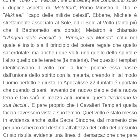
come "
Volto
". o "
Faccia
". Melchitzedeq era conosciuto sotto
il duplice aspetto di "
Metatron
", Primo Ministro di Dio, e
"
Mikhael
" “capo delle milizie celesti”. Ebbene, Michele é
strettamente associato al Sole, ed il Sole al Volto (tanto più
che il Baphometto era dorato). Metatron é chiamato
"
l'Angelo della Faccia
" o "
Principe del Mondo
", colui nel
quale é insito sia il principio del potere regale che quello
sacerdotale; ma anche i due volti, uno quello dello spirito e
l'altro quello delle tenebre (la materia). Per questo i templari
identificavano il volto con la luce, poiché essa nasce
dall'unione dello spirito con la materia, creando in tal modo
l'uomo perfetto e giusto. In Apocalisse 22:4 infatti é riportato
che quando ci sarà l'avvento del nuovo cielo e della nuova
terra e Dio sarà in mezzo agli uomini, questi
"vedranno la
sua faccia".
E pare proprio che i Cavalieri Templari quella
faccia l'avessero vista a suo tempo. Quel volto é stato messo
in evidenza anche sulla Sacra Sindone, dal momento che
per uno scherzo del destino all'altezza del collo del presunto
Cristo risulta evidente una linea di demarcazione che pare