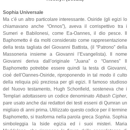
Sophia Universale
Ma c'é un altro particolare interessante. Osiride (gli egizi lo
chiamavano anche “Onnos”), aveva il corrispettivo tra i
Sumeri e Babilonesi, come Ea-Oannes, il dio pesce. Il
Baphometto é da molti considerato come rappresentazione
della testa tagliata del Giovanni Battista, (il “Patrono” della
Massoneria insieme a Giovanni l’Evangelista). Il nome
Giovanni deriva dall’originale “Juana” o “Oannes” Il
Baphometto potrebbe essere quindi la testa di Giovanni,
cioé dell'Oannes-Osiride, riproponendo in tal modo il culto
della reliquia più preziosa per gli egizi. Il famoso studioso
del Nuovo testamento, Hugh Schonfield, sosteneva che i
Templari adottassero un codice denominato
Atbash Cipher
,
pare usato anche dai redattori dei testi esseni di Qumran un
migliaio di anni prima. Utilizzato questo codice per il termine
Baphometto, si trasforma nella parola greca
Sophia
. Sophia
simboleggia la Iside egizia ed i suoi misteri. Maria