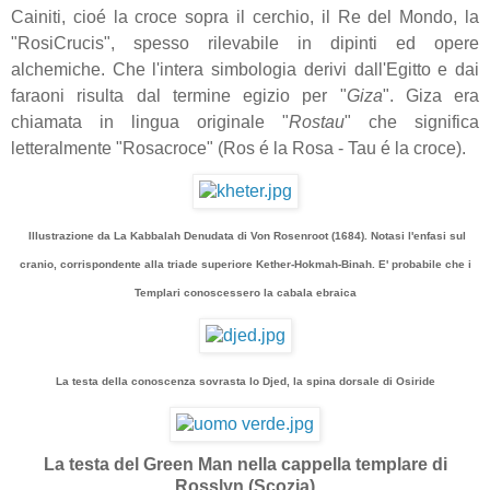
Cainiti, cioé la croce sopra il cerchio, il Re del Mondo, la
"RosiCrucis", spesso rilevabile in dipinti ed opere
alchemiche. Che l'intera simbologia derivi dall'Egitto e dai
faraoni risulta dal termine egizio per "
Giza
". Giza era
chiamata in lingua originale "
Rostau
" che significa
letteralmente "Rosacroce" (Ros é la Rosa - Tau é la croce).
Illustrazione da La Kabbalah Denudata di Von Rosenroot (1684). Notasi l'enfasi sul
cranio, corrispondente alla triade superiore Kether-Hokmah-Binah. E' probabile che i
Templari conoscessero la cabala ebraica
La testa della conoscenza sovrasta lo Djed, la spina dorsale di Osiride
La testa del Green Man nella cappella templare di
Rosslyn (Scozia)