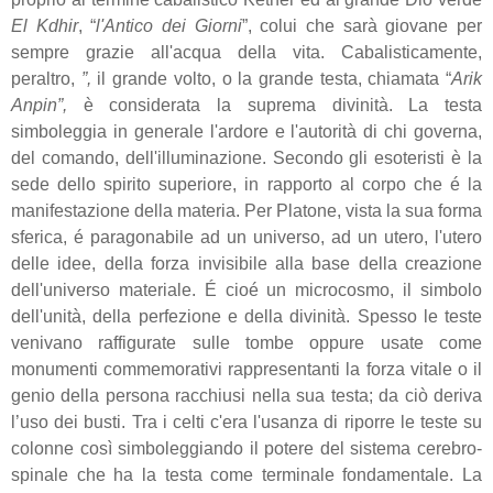
El Kdhir
, “
l'Antico dei Giorni
”, colui che sarà giovane per
sempre grazie all'acqua della vita. Cabalisticamente,
peraltro,
”,
il grande volto, o la grande testa, chiamata “
Arik
Anpin”,
è considerata la suprema divinità. La testa
simboleggia in generale l'ardore e l'autorità di chi governa,
del comando, dell'illuminazione. Secondo gli esoteristi è la
sede dello spirito superiore, in rapporto al corpo che é la
manifestazione della materia. Per Platone, vista la sua forma
sferica, é paragonabile ad un universo, ad un utero, l'utero
delle idee, della forza invisibile alla base della creazione
dell'universo materiale. É cioé un microcosmo, il simbolo
dell'unità, della perfezione e della divinità. Spesso le teste
venivano raffigurate sulle tombe oppure usate come
monumenti commemorativi rappresentanti la forza vitale o il
genio della persona racchiusi nella sua testa; da ciò deriva
l’uso dei busti. Tra i celti c'era l'usanza di riporre le teste su
colonne così simboleggiando il potere del sistema cerebro-
spinale che ha la testa come terminale fondamentale. La