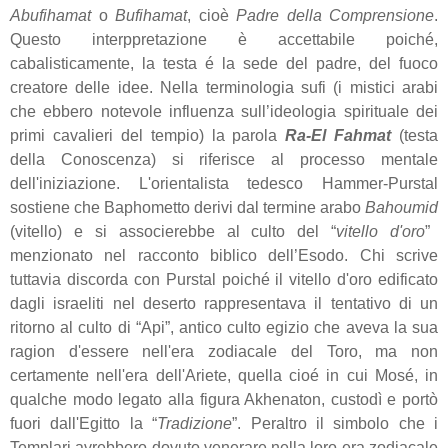
Abufihamat
o
Bufihamat
, cioè
Padre della Comprensione
.
Questo interppretazione è accettabile poiché,
cabalisticamente, la testa é la sede del padre, del fuoco
creatore delle idee. Nella terminologia sufi (i mistici arabi
che ebbero notevole influenza sull’ideologia spirituale dei
primi cavalieri del tempio) la parola
Ra-El Fahmat
(testa
della Conoscenza) si riferisce al processo mentale
dell'iniziazione. L'orientalista tedesco Hammer-Purstal
sostiene che Baphometto derivi dal termine arabo
Bahoumid
(vitello) e si associerebbe al culto del “
vitello d'oro
”
menzionato nel racconto biblico dell’Esodo. Chi scrive
tuttavia discorda con Purstal poiché il vitello d'oro edificato
dagli israeliti nel deserto rappresentava il tentativo di un
ritorno al culto di “Api”, antico culto egizio che aveva la sua
ragion d'essere nell'era zodiacale del Toro, ma non
certamente nell'era dell'Ariete, quella cioé in cui Mosé, in
qualche modo legato alla figura Akhenaton, custodì e portò
fuori dall'Egitto la “
Tradizione
”. Peraltro il simbolo che i
Templari avrebbero dovuto venerare nella loro era zodiacale