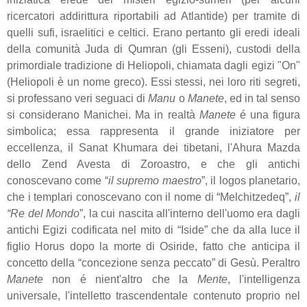
ricercatori addirittura riportabili ad Atlantide) per tramite di
quelli sufi, israelitici e celtici. Erano pertanto gli eredi ideali
della comunità Juda di Qumran (gli Esseni), custodi della
primordiale tradizione di Heliopoli, chiamata dagli egizi "On"
(Heliopoli è un nome greco). Essi stessi, nei loro riti segreti,
si professano veri seguaci di
Manu
o
Manete
, ed in tal senso
si considerano Manichei. Ma in realtà
Manete
é una figura
simbolica; essa rappresenta il grande iniziatore per
eccellenza, il Sanat Khumara dei tibetani, l'Ahura Mazda
dello Zend Avesta di Zoroastro, e che gli antichi
conoscevano come “
il supremo maestro
”, il logos planetario,
che i templari conoscevano con il nome di “Melchitzedeq”,
il
“Re del Mondo
”, la cui nascita all'interno dell'uomo era dagli
antichi Egizi codificata nel mito di “Iside” che da alla luce il
figlio Horus dopo la morte di Osiride, fatto che anticipa il
concetto della “concezione senza peccato” di Gesù. Peraltro
Manete
non é nient'altro che la
Mente
, l'intelligenza
universale, l'intelletto trascendentale contenuto proprio nel