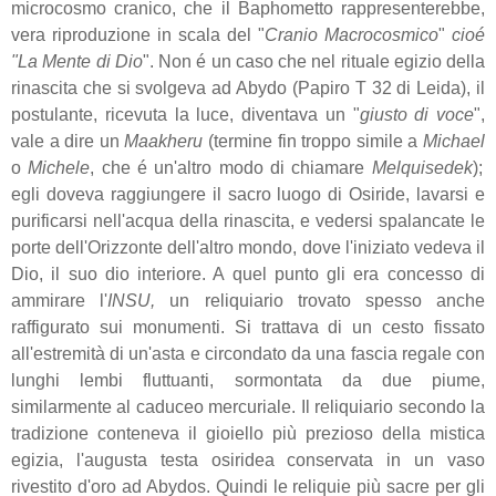
microcosmo cranico, che il Baphometto rappresenterebbe,
vera riproduzione in scala del "
Cranio Macrocosmico
"
cioé
"La Mente di Dio
". Non é un caso che nel rituale egizio della
rinascita che si svolgeva ad Abydo (Papiro T 32 di Leida), il
postulante, ricevuta la luce, diventava un "
giusto di voce
",
vale a dire un
Maakheru
(termine fin troppo simile a
Michael
o
Michele
, che é un'altro modo di chiamare
Melquisedek
);
egli doveva raggiungere il sacro luogo di Osiride, lavarsi e
purificarsi nell'acqua della rinascita, e vedersi spalancate le
porte dell'Orizzonte dell'altro mondo, dove l'iniziato vedeva il
Dio, il suo dio interiore. A quel punto gli era concesso di
ammirare l'
INSU,
un reliquiario trovato spesso anche
raffigurato sui monumenti. Si trattava di un cesto fissato
all'estremità di un'asta e circondato da una fascia regale con
lunghi lembi fluttuanti, sormontata da due piume,
similarmente al caduceo mercuriale. Il reliquiario secondo la
tradizione conteneva il gioiello più prezioso della mistica
egizia, l'augusta testa osiridea conservata in un vaso
rivestito d'oro ad Abydos. Quindi le reliquie più sacre per gli