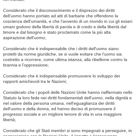
Considerato
che il disconoscimento e il disprezzo dei diritti
dell'uomo hanno portato ad atti di barbarie che offendono la
coscienza dell'umanità, e che l'avvento di un mondo in cui gli esseri
umani godono della libertà di parola e di credo e della libertà dal
timore e dal bisogno è stato proclamato come la più alta
aspirazione dell'uomo;
Considerato
che è indispensabile che i diritti dell'uomo siano
protetti da norme giuridiche, se si vuole evitare che l'uomo sia
costretto a ricorrere, come ultima istanza, alla ribellione contro la
tirannia e l'oppressione;
Considerato
che è indispensabile promuovere lo sviluppo dei
rapporti amichevoli tra le Nazioni;
Considerato
che i popoli delle Nazioni Unite hanno riaffermato nello
Statuto la loro fede nei diritti fondamentali dell'uomo, nella dignità e
nel valore della persona umana, nell'eguaglianza dei diritti
dell'uomo e della donna, ed hanno deciso di promuovere il
progresso sociale e un migliore tenore di vita in una maggiore
libertà;
Considerato
che gli Stati membri si sono impegnati a perseguire, in
cooperazione con le Nazioni Unite, il rispetto e l'osservanza