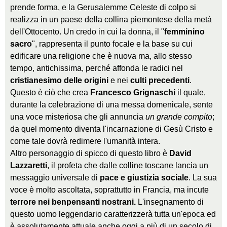
prende forma, e la Gerusalemme Celeste di colpo si
realizza in un paese della collina piemontese della metà
dell'Ottocento. Un credo in cui la donna, il "
femminino
sacro
", rappresenta il punto focale e la base su cui
edificare una religione che è nuova ma, allo stesso
tempo, antichissima, perché affonda le radici nel
cristianesimo delle origini
e nei
culti precedenti
.
Questo è ciò che crea
Francesco Grignaschi
il quale,
durante la celebrazione di una messa domenicale, sente
una voce misteriosa che gli annuncia
un grande compito
;
da quel momento diventa l'incarnazione di Gesù Cristo e
come tale dovrà redimere l'umanità intera.
Altro personaggio di spicco di questo libro è
David
Lazzaretti
, il profeta che dalle colline toscane lancia un
messaggio universale di
pace e giustizia sociale
. La sua
voce è molto ascoltata, soprattutto in Francia, ma incute
terrore nei benpensanti nostrani.
L'insegnamento di
questo uomo leggendario caratterizzerà tutta un'epoca ed
è assolutamente attuale anche oggi a più di un secolo di