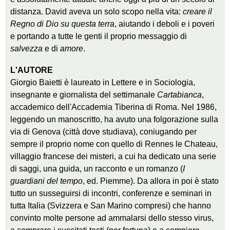
distanza. David aveva un solo scopo nella vita:
creare il
Regno di Dio su questa terra
, aiutando i deboli e i poveri
e portando a tutte le genti il proprio messaggio di
salvezza
e di
amore
.
L'AUTORE
Giorgio Baietti è laureato in Lettere e in Sociologia,
insegnante e giornalista del settimanale
Cartabianca
,
accademico dell'Accademia Tiberina di Roma. Nel 1986,
leggendo un manoscritto, ha avuto una folgorazione sulla
via di Genova (città dove studiava), coniugando per
sempre il proprio nome con quello di Rennes le Chateau,
villaggio francese dei misteri, a cui ha dedicato una serie
di saggi, una guida, un racconto e un romanzo (
I
guardiani del tempo
, ed. Piemme). Da allora in poi è stato
tutto un susseguirsi di incontri, conferenze e seminari in
tutta Italia (Svizzera e San Marino compresi) che hanno
convinto molte persone ad ammalarsi dello stesso virus,