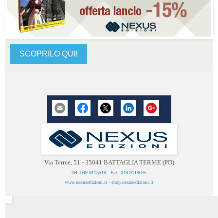
SCOPRILO QUI!
Via Terme, 51 - 35041 BATTAGLIA TERME (PD)
Tel:
049.9115516
- Fax:
049 9119035
www.nexusedizioni.it
-
shop.nexusedizioni.it