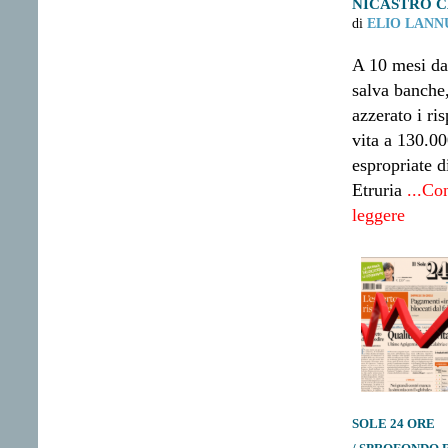
NICASTRO C
di
ELIO LANN
A 10 mesi da
salva banche
azzerato i ri
vita a 130.00
espropriate 
Etruria
...Co
leggere
SOLE 24 ORE