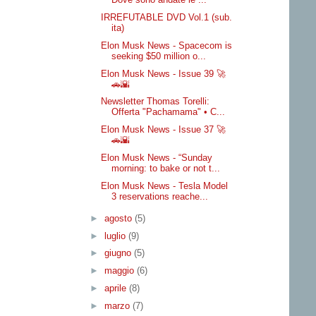
IRREFUTABLE DVD Vol.1 (sub.
ita)
Elon Musk News - Spacecom is
seeking $50 million o...
Elon Musk News - Issue 39 🚀
🚗🌇
Newsletter Thomas Torelli:
Offerta "Pachamama" • C...
Elon Musk News - Issue 37 🚀
🚗🌇
Elon Musk News - “Sunday
morning: to bake or not t...
Elon Musk News - Tesla Model
3 reservations reache...
►
agosto
(5)
►
luglio
(9)
►
giugno
(5)
►
maggio
(6)
►
aprile
(8)
►
marzo
(7)