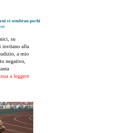
rni vi sembran pochi
eni
mici, su
 invitano alla
iudizio, a mio
tto negativo,
vanta
inua a leggere