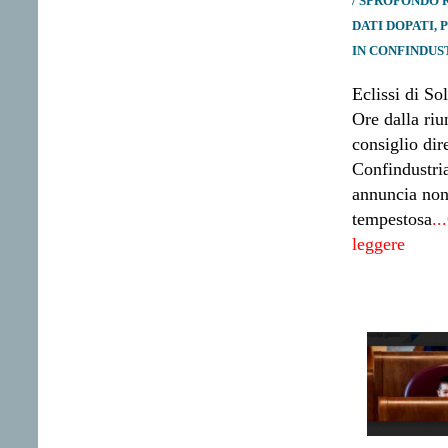
/ SPROFONDO 
DATI DOPATI,
IN CONFINDUS
Eclissi di So
Ore dalla riu
consiglio dir
Confindustria
annuncia no
tempestosa
..
leggere