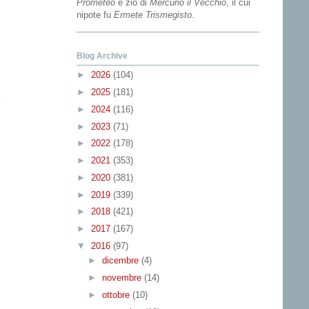
Prometeo
e zio di
Mercurio il Vecchio
, il cui
nipote fu
Ermete Trismegisto
.
Blog Archive
►
2026
(104)
►
2025
(181)
►
2024
(116)
►
2023
(71)
►
2022
(178)
►
2021
(353)
►
2020
(381)
►
2019
(339)
►
2018
(421)
►
2017
(167)
▼
2016
(97)
►
dicembre
(4)
►
novembre
(14)
►
ottobre
(10)