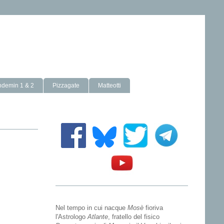
ndemin 1 & 2
Pizzagate
Matteotti
Nel tempo in cui nacque
Mosè
fioriva
l'Astrologo
Atlante
, fratello del fisico