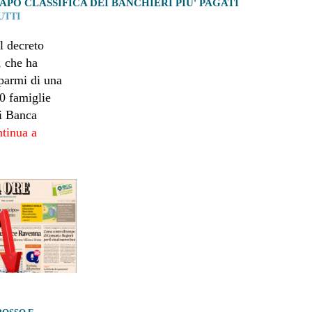
APO CLASSIFICA DEI BANCHIERI PIU' PAGATI
UTTI
l decreto
, che ha
sparmi di una
0 famiglie
di Banca
ntinua a