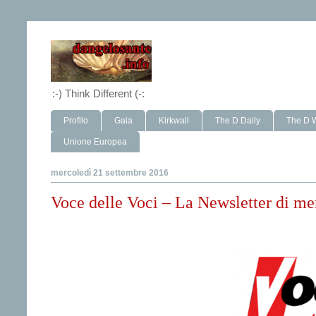
:-) Think Different (-:
Profilo
Gaia
Kirkwall
The D Daily
The D 
Unione Europea
mercoledì 21 settembre 2016
Voce delle Voci – La Newsletter di me