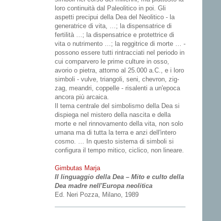
loro continuità dal Paleolitico in poi. Gli
aspetti precipui della Dea del Neolitico - la
generatrice di vita, …; la dispensatrice di
fertilità …; la dispensatrice e protettrice di
vita o nutrimento …; la reggitrice di morte … -
possono essere tutti rintracciati nel periodo in
cui comparvero le prime culture in osso,
avorio o pietra, attorno al 25.000 a.C., e i loro
simboli - vulve, triangoli, seni, chevron, zig-
zag, meandri, coppelle - risalenti a un'epoca
ancora più arcaica.
Il tema centrale del simbolismo della Dea si
dispiega nel mistero della nascita e della
morte e nel rinnovamento della vita, non solo
umana ma di tutta la terra e anzi dell'intero
cosmo. … In questo sistema di simboli si
configura il tempo mitico, ciclico, non lineare.
Gimbutas Marja
Il linguaggio della Dea – Mito e culto della
Dea madre nell'Europa neolitica
Ed. Neri Pozza, Milano, 1989