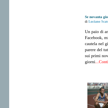
Se novanta gio
di
Luciano Scat
Un paio di a
Facebook, mi
cautela nel g
parere del tu
sui primi no
giorni
...Cont