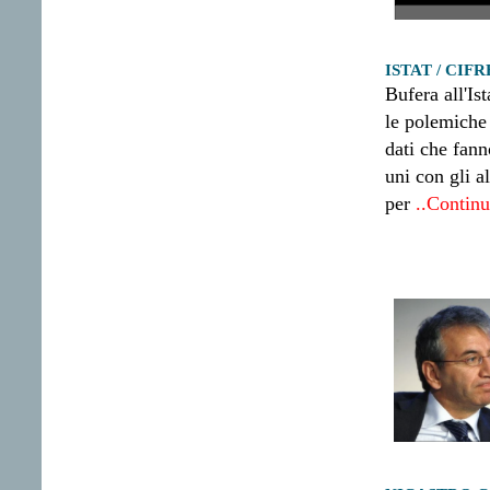
ISTAT / CIF
Bufera all'Is
le polemiche 
dati che fann
uni con gli a
per
..Continu