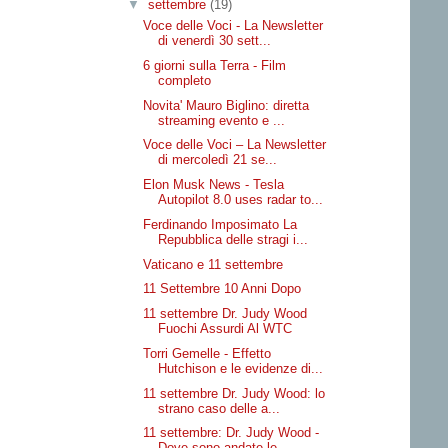
▼
settembre
(19)
Voce delle Voci - La Newsletter
di venerdì 30 sett...
6 giorni sulla Terra - Film
completo
Novita' Mauro Biglino: diretta
streaming evento e ...
Voce delle Voci – La Newsletter
di mercoledì 21 se...
Elon Musk News - Tesla
Autopilot 8.0 uses radar to...
Ferdinando Imposimato La
Repubblica delle stragi i...
Vaticano e 11 settembre
11 Settembre 10 Anni Dopo
11 settembre Dr. Judy Wood
Fuochi Assurdi Al WTC
Torri Gemelle - Effetto
Hutchison e le evidenze di...
11 settembre Dr. Judy Wood: lo
strano caso delle a...
11 settembre: Dr. Judy Wood -
Dove sono andate le ...