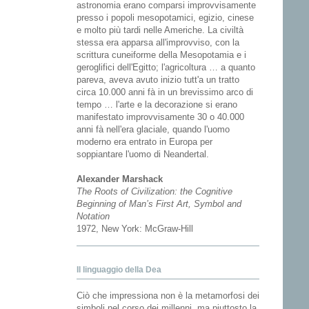
astronomia erano comparsi improvvisamente
presso i popoli mesopotamici, egizio, cinese
e molto più tardi nelle Americhe. La civiltà
stessa era apparsa all'improvviso, con la
scrittura cuneiforme della Mesopotamia e i
geroglifici dell'Egitto; l'agricoltura … a quanto
pareva, aveva avuto inizio tutt'a un tratto
circa 10.000 anni fà in un brevissimo arco di
tempo … l'arte e la decorazione si erano
manifestato improvvisamente 30 o 40.000
anni fà nell'era glaciale, quando l'uomo
moderno era entrato in Europa per
soppiantare l'uomo di Neandertal.
Alexander Marshack
The Roots of Civilization: the Cognitive
Beginning of Man’s First Art, Symbol and
Notation
1972, New York: McGraw-Hill
Il linguaggio della Dea
Ciò che impressiona non è la metamorfosi dei
simboli nel corso dei millenni, ma piuttosto la