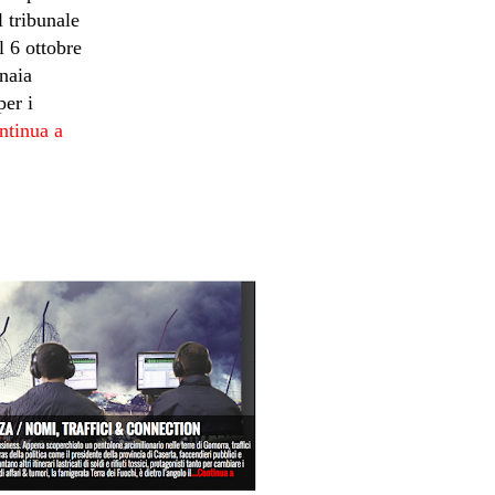
l tribunale
l 6 ottobre
naia
per i
ntinua a