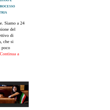
ROSSO E
 PROCESSO
TRIA
le. Siamo a 24
nione del
ettivo di
, che si
n poco
.Continua a