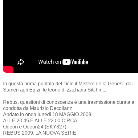
In questa prima puntata del ciclo il Mistero della Genesi: dai
Sumeri agli Egizi, le teorie di Zacharia Sitchin...
Rebus, questioni di conoscenza è una trasmissione curata e
condotta da Maurizio Decollanz
Andato in onda lunedì 18 MAGGIO 2009
ALLE 20.45 E ALLE 22.00 CIRCA
Odeon e Odeon24 (SKY827)
REBUS 2009, LA NUOVA SERIE