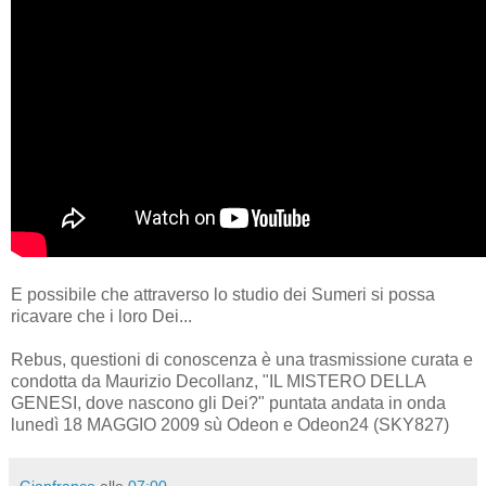
E possibile che attraverso lo studio dei Sumeri si possa
ricavare che i loro Dei...
Rebus, questioni di conoscenza è una trasmissione curata e
condotta da Maurizio Decollanz, "IL MISTERO DELLA
GENESI, dove nascono gli Dei?" puntata andata in onda
lunedì 18 MAGGIO 2009 sù Odeon e Odeon24 (SKY827)
Gianfranco
alle
07:00