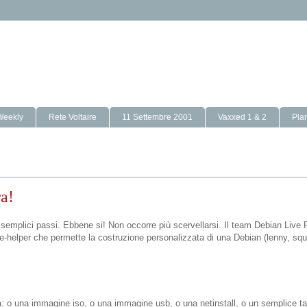
Weekly
Rete Voltaire
11 Settembre 2001
Vaxxed 1 & 2
Pla
ra!
 semplici passi. Ebbene si! Non occorre più scervellarsi. Il team Debian Live 
ve-helper che permette la costruzione personalizzata di una Debian (lenny, squ
ta: o una immagine iso, o una immagine usb, o una netinstall, o un semplice ta