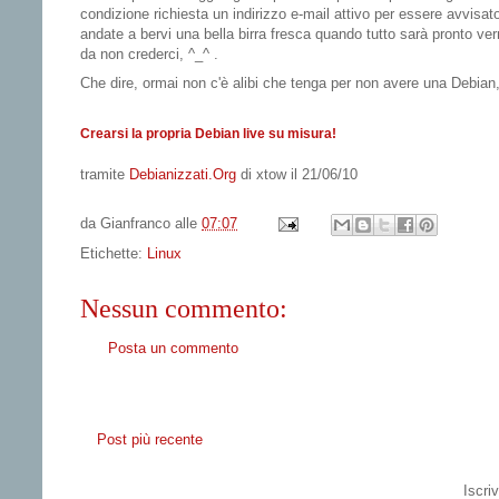
condizione richiesta un indirizzo e-mail attivo per essere avvisato
andate a bervi una bella birra fresca quando tutto sarà pronto verr
da non crederci, ^_^ .
Che dire, ormai non c'è alibi che tenga per non avere una Debian,
Crearsi la propria Debian live su misura!
tramite
Debianizzati.Org
di xtow il 21/06/10
da
Gianfranco
alle
07:07
Etichette:
Linux
Nessun commento:
Posta un commento
Post più recente
Iscriv