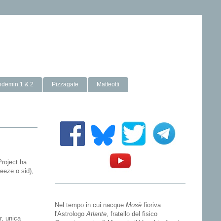
ndemin 1 & 2
Pizzagate
Matteotti
Project ha
eeze o sid),
Nel tempo in cui nacque
Mosè
fioriva
l'Astrologo
Atlante
, fratello del fisico
r, unica