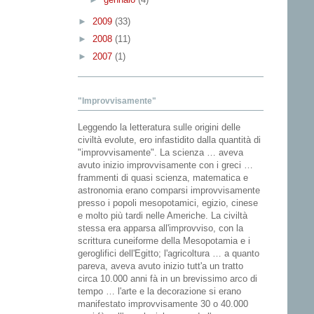
►
2009
(33)
►
2008
(11)
►
2007
(1)
"Improvvisamente"
Leggendo la letteratura sulle origini delle
civiltà evolute, ero infastidito dalla quantità di
"improvvisamente". La scienza … aveva
avuto inizio improvvisamente con i greci …
frammenti di quasi scienza, matematica e
astronomia erano comparsi improvvisamente
presso i popoli mesopotamici, egizio, cinese
e molto più tardi nelle Americhe. La civiltà
stessa era apparsa all'improvviso, con la
scrittura cuneiforme della Mesopotamia e i
geroglifici dell'Egitto; l'agricoltura … a quanto
pareva, aveva avuto inizio tutt'a un tratto
circa 10.000 anni fà in un brevissimo arco di
tempo … l'arte e la decorazione si erano
manifestato improvvisamente 30 o 40.000