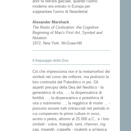
anni fà nell'era glaciale, quando l'uomo
moderno era entrato in Europa per
soppiantare l'uomo di Neandertal.
Alexander Marshack
The Roots of Civilization: the Cognitive
Beginning of Man’s First Art, Symbol and
Notation
1972, New York: McGraw-Hill
Il linguaggio della Dea
Ciò che impressiona non è la metamorfosi dei
simboli nel corso dei millenni, ma piuttosto la
loro continuità dal Paleolitico in poi. Gli
aspetti precipui della Dea del Neolitico - la
generatrice di vita, …; la dispensatrice di
fertilità …; la dispensatrice e protettrice di
vita o nutrimento …; la reggitrice di morte … -
possono essere tutti rintracciati nel periodo in
cui comparvero le prime culture in osso,
avorio o pietra, attorno al 25.000 a.C., e i loro
simboli - vulve, triangoli, seni, chevron, zig-
zag, meandri, coppelle - risalenti a un'epoca