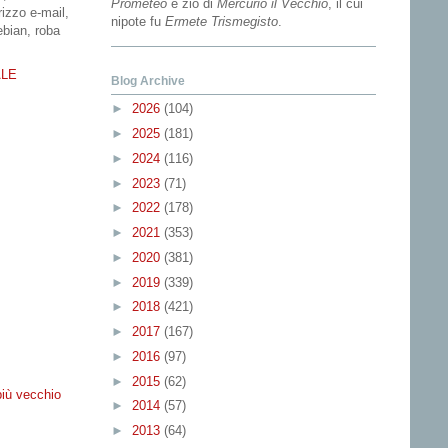
Prometeo
e zio di
Mercurio il Vecchio
, il cui
rizzo e-mail,
nipote fu
Ermete Trismegisto
.
ebian, roba
ALE
Blog Archive
►
2026
(104)
►
2025
(181)
►
2024
(116)
►
2023
(71)
►
2022
(178)
►
2021
(353)
►
2020
(381)
►
2019
(339)
►
2018
(421)
►
2017
(167)
►
2016
(97)
►
2015
(62)
più vecchio
►
2014
(57)
►
2013
(64)