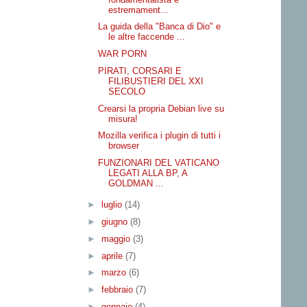
estremament...
La guida della "Banca di Dio" e
le altre faccende ...
WAR PORN
PIRATI, CORSARI E
FILIBUSTIERI DEL XXI
SECOLO
Crearsi la propria Debian live su
misura!
Mozilla verifica i plugin di tutti i
browser
FUNZIONARI DEL VATICANO
LEGATI ALLA BP, A
GOLDMAN ...
►
luglio
(14)
►
giugno
(8)
►
maggio
(3)
►
aprile
(7)
►
marzo
(6)
►
febbraio
(7)
►
gennaio
(4)