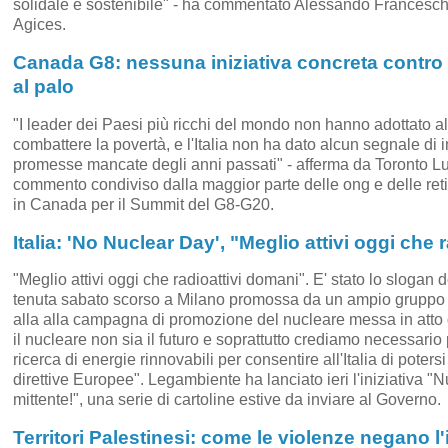
solidale e sostenibile" - ha commentato Alessando Franceschi
Agices.
Canada G8: nessuna iniziativa concreta contro l
al palo
"I leader dei Paesi più ricchi del mondo non hanno adottato al
combattere la povertà, e l'Italia non ha dato alcun segnale di in
promesse mancate degli anni passati" - afferma da Toronto L
commento condiviso dalla maggior parte delle ong e delle reti 
in Canada per il Summit del G8-G20.
Italia: 'No Nuclear Day', "Meglio attivi oggi che 
"Meglio attivi oggi che radioattivi domani". E' stato lo slogan 
tenuta sabato scorso a Milano promossa da un ampio gruppo d
alla alla campagna di promozione del nucleare messa in atto
il nucleare non sia il futuro e soprattutto crediamo necessario 
ricerca di energie rinnovabili per consentire all'Italia di poters
direttive Europee". Legambiente ha lanciato ieri l'iniziativa "
mittente!", una serie di cartoline estive da inviare al Governo.
Territori Palestinesi: come le violenze negano l'