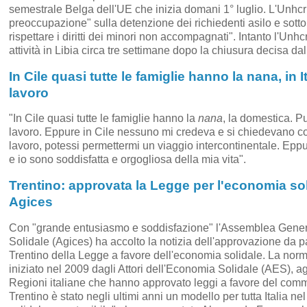
semestrale Belga dell'UE che inizia domani 1° luglio. L'Unhcr
preoccupazione" sulla detenzione dei richiedenti asilo e sotto
rispettare i diritti dei minori non accompagnati". Intanto l'Unhc
attività in Libia circa tre settimane dopo la chiusura decisa dall
In Cile quasi tutte le famiglie hanno la nana, in 
lavoro
"In Cile quasi tutte le famiglie hanno la
nana
, la domestica. Pu
lavoro. Eppure in Cile nessuno mi credeva e si chiedevano c
lavoro, potessi permettermi un viaggio intercontinentale. Epp
e io sono soddisfatta e orgogliosa della mia vita".
Trentino: approvata la Legge per l'economia sol
Agices
Con "grande entusiasmo e soddisfazione" l'Assemblea Gene
Solidale (Agices) ha accolto la notizia dell'approvazione da p
Trentino della Legge a favore dell'economia solidale. La norma
iniziato nel 2009 dagli Attori dell'Economia Solidale (AES), a
Regioni italiane che hanno approvato leggi a favore del comme
Trentino è stato negli ultimi anni un modello per tutta Italia 