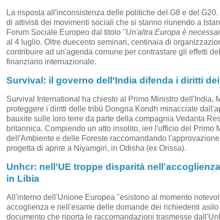
La risposta all'inconsistenza delle politiche del G8 e del G20. 
di attivisti dei movimenti sociali che si stanno riunendo a Ist
Forum Sociale Europeo dal titolo
"Un'altra Europa è necessar
al 4 luglio. Oltre duecento seminari, centinaia di organizzazioni
contribuire ad un'agenda comune per contrastare gli effetti de
finanziario internazionale.
Survival: il governo dell'India difenda i diritti 
Survival International ha chiesto al Primo Ministro dell'India
proteggere i diritti delle tribù Dongria Kondh minacciate dall'a
bauxite sulle loro terre da parte della compagnia Vedanta Re
britannica. Compiendo un atto insolito, ieri l'ufficio del Primo M
dell'Ambiente e delle Foreste raccomandando l'approvazione
progetta di aprire a Niyamgiri, in Odisha (ex Orissa).
Unhcr: nell'UE troppe disparità nell'accoglienza d
in Libia
All'interno dell'Unione Europea "esistono al momento notevoli
accoglienza e nell'esame delle domande dei richiedenti asilo e
documento che riporta le raccomandazioni trasmesse dall'Unh