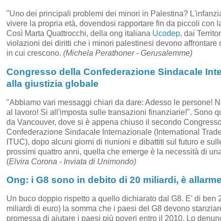
"Uno dei principali problemi dei minori in Palestina? L'infanzia
vivere la propria età, dovendosi rapportare fin da piccoli con l
Così Marta Quattrocchi, della ong italiana
Ucodep
, dai Territo
violazioni dei diritti che i minori palestinesi devono affronta
in cui crescono.
(Michela Perathoner - Gerusalemme)
Congresso della Confederazione Sindacale Inter
alla giustizia globale
"Abbiamo vari messaggi chiari da dare: Adesso le persone! No 
al lavoro! Si all'imposta sulle transazioni finanziarie!". Sono 
da Vancouver, dove si è appena chiuso il secondo Congresso
Confederazione Sindacale Internazionale (International Trad
ITUC), dopo alcuni giorni di riunioni e dibattiti sul futuro e sul
prossimi quattro anni, quella che emerge è la necessità di una
(
Elvira Corona - Inviata di Unimondo)
Ong: i G8 sono in debito di 20 miliardi, è allarme
Un buco doppio rispetto a quello dichiarato dal G8. E' di ben 20
miliardi di euro) la somma che i paesi del G8 devono stanziar
promessa di aiutare i paesi più poveri entro il 2010. Lo den