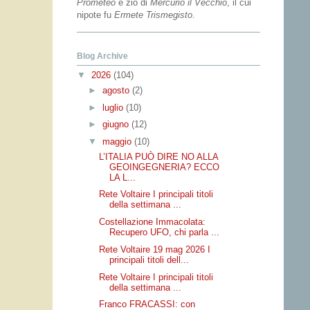
Prometeo
e zio di
Mercurio il Vecchio
, il cui
nipote fu
Ermete Trismegisto
.
Blog Archive
▼
2026
(104)
►
agosto
(2)
►
luglio
(10)
►
giugno
(12)
▼
maggio
(10)
L’ITALIA PUÒ DIRE NO ALLA
GEOINGEGNERIA? ECCO
LA L...
Rete Voltaire I principali titoli
della settimana ...
Costellazione Immacolata:
Recupero UFO, chi parla ...
Rete Voltaire 19 mag 2026 I
principali titoli dell...
Rete Voltaire I principali titoli
della settimana ...
Franco FRACASSI: con