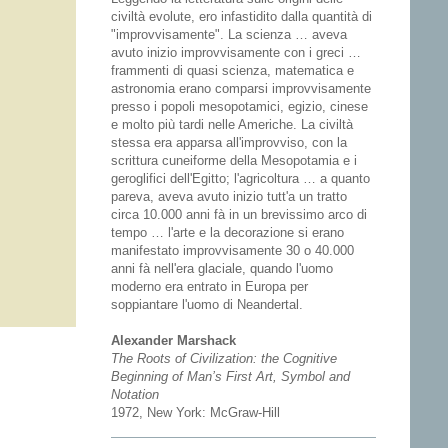
civiltà evolute, ero infastidito dalla quantità di
"improvvisamente". La scienza … aveva
avuto inizio improvvisamente con i greci …
frammenti di quasi scienza, matematica e
astronomia erano comparsi improvvisamente
presso i popoli mesopotamici, egizio, cinese
e molto più tardi nelle Americhe. La civiltà
stessa era apparsa all'improvviso, con la
scrittura cuneiforme della Mesopotamia e i
geroglifici dell'Egitto; l'agricoltura … a quanto
pareva, aveva avuto inizio tutt'a un tratto
circa 10.000 anni fà in un brevissimo arco di
tempo … l'arte e la decorazione si erano
manifestato improvvisamente 30 o 40.000
anni fà nell'era glaciale, quando l'uomo
moderno era entrato in Europa per
soppiantare l'uomo di Neandertal.
Alexander Marshack
The Roots of Civilization: the Cognitive
Beginning of Man’s First Art, Symbol and
Notation
1972, New York: McGraw-Hill