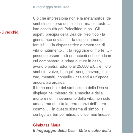
Il linguaggio della Dea
Ciò che impressiona non è la metamorfosi dei
simboli nel corso dei millenni, ma piuttosto la
loro continuità dal Paleolitico in poi. Gli
più vecchio
aspetti precipui della Dea del Neolitico - la
generatrice di vita, …; la dispensatrice di
fertilità …; la dispensatrice e protettrice di
vita o nutrimento …; la reggitrice di morte … -
possono essere tutti rintracciati nel periodo in
cui comparvero le prime culture in osso,
avorio o pietra, attorno al 25.000 a.C., e i loro
simboli - vulve, triangoli, seni, chevron, zig-
zag, meandri, coppelle - risalenti a un'epoca
ancora più arcaica.
Il tema centrale del simbolismo della Dea si
dispiega nel mistero della nascita e della
morte e nel rinnovamento della vita, non solo
umana ma di tutta la terra e anzi dell'intero
cosmo. … In questo sistema di simboli si
configura il tempo mitico, ciclico, non lineare.
Gimbutas Marja
Il linguaggio della Dea – Mito e culto della