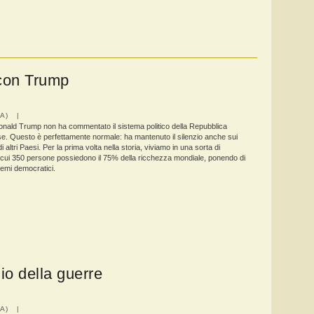
 con Trump
IA) |
Donald Trump non ha commentato il sistema politico della Repubblica
e. Questo è perfettamente normale: ha mantenuto il silenzio anche sui
 di altri Paesi. Per la prima volta nella storia, viviamo in una sorta di
 cui 350 persone possiedono il 75% della ricchezza mondiale, ponendo di
stemi democratici.
io della guerre
IA) |