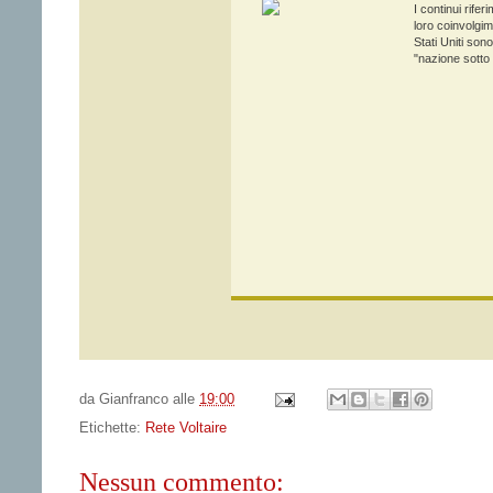
I continui rifer
loro coinvolgim
Stati Uniti so
"nazione sotto i
da
Gianfranco
alle
19:00
Etichette:
Rete Voltaire
Nessun commento: