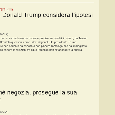
TI (III)
, Donald Trump considera l’ipotesi
RANCIA)
non si è concluso con risposte precise sui conflitti in corso, da Taiwan
 affrontato questioni come i dazi doganali. Un presidente Trump
e ben educato ha ascoltato con piacere l’omologo Xi e ha immaginato
 essere le relazioni tra i due Paesi se non si facessero la guerra.
 né negozia, prosegue la sua
e
RANCIA)