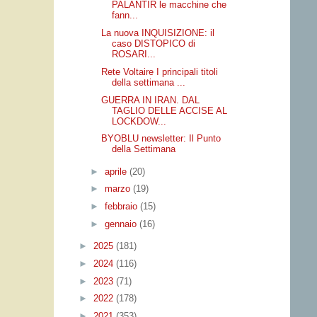
PALANTIR le macchine che
fann...
La nuova INQUISIZIONE: il
caso DISTOPICO di
ROSARI...
Rete Voltaire I principali titoli
della settimana ...
GUERRA IN IRAN. DAL
TAGLIO DELLE ACCISE AL
LOCKDOW...
BYOBLU newsletter: Il Punto
della Settimana
►
aprile
(20)
►
marzo
(19)
►
febbraio
(15)
►
gennaio
(16)
►
2025
(181)
►
2024
(116)
►
2023
(71)
►
2022
(178)
►
2021
(353)