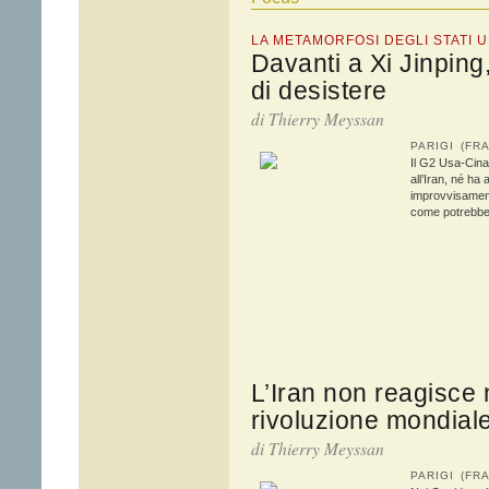
LA METAMORFOSI DEGLI STATI UNI
Davanti a Xi Jinping
di desistere
di
Thierry Meyssan
PARIGI (F
Il G2 Usa-Cina 
all’Iran, né ha
improvvisament
come potrebbero
L’Iran non reagisce
rivoluzione mondial
di
Thierry Meyssan
PARIGI (F