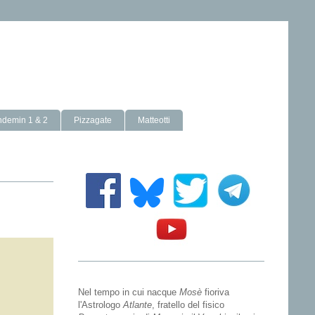
ndemin 1 & 2
Pizzagate
Matteotti
Nel tempo in cui nacque
Mosè
fioriva
l'Astrologo
Atlante
, fratello del fisico