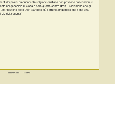
imenti dei politici americani alla religione cristiana non possono nascondere il
ento nel genocidio di Gaza e nella guerra contro l’Iran. Proclamano che gli
no una "nazione sotto Dio". Sarebbe più corretto ammettere che sono una
l dio della guerra".
abbonamento
Reclami