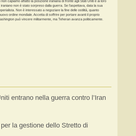
non capiamo affatto la posizione iraniana di fronte agli Stati Uniti e ai loro
olo iraniano non è stato sorpreso dalla guerra. Se l’aspettava, data la sua
perialista. Non è interessato a negoziare la fine delle ostilità, quanto
nuovo ordine mondiale. Accetta di soffrire per portare avanti il proprio
hington può vincere militarmente, ma Teheran avanza politicamente.
niti entrano nella guerra contro l’Iran
per la gestione dello Stretto di