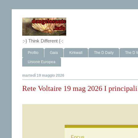
:-) Think Different (-:
Profilo
Gaia
Kirkwall
The D Daily
The D 
Unione Europea
martedì 19 maggio 2026
Rete Voltaire 19 mag 2026 I principali 
Focus