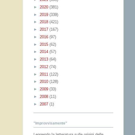
►
2020
(381)
►
2019
(339)
►
2018
(421)
►
2017
(167)
►
2016
(97)
►
2015
(62)
►
2014
(57)
►
2013
(64)
►
2012
(74)
►
2011
(122)
►
2010
(128)
►
2009
(33)
►
2008
(11)
►
2007
(1)
"Improvvisamente"
Leggendo la letteratura sulle origini delle