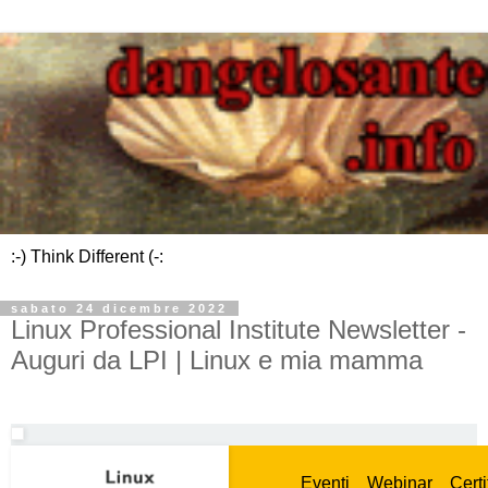
:-) Think Different (-:
sabato 24 dicembre 2022
Linux Professional Institute Newsletter -
Auguri da LPI | Linux e mia mamma
Eventi
Webinar
Certi