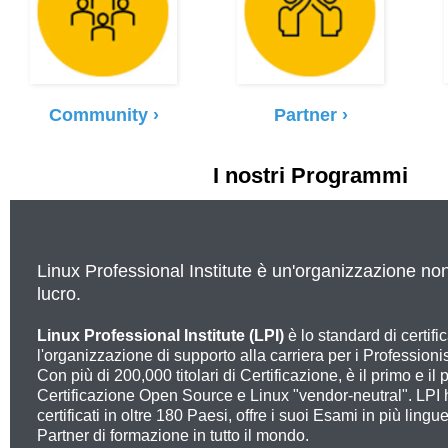
Community ›
Partner ›
I nostri Programmi
Linux Professional Institute è un'organizzazione no
lucro.
Linux Professional Institute (LPI)
è lo standard di certif
l'organizzazione di supporto alla carriera per i Profession
Con più di 200,000 titolari di Certificazione, è il primo e il
Certificazione Open Source e Linux "vendor-neutral".
LPI 
certificati in oltre 180 Paesi, offre i suoi Esami in più lingu
Partner di formazione in tutto il mondo.