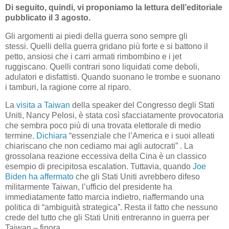
Di seguito, quindi, vi proponiamo la lettura dell’editoriale
pubblicato il 3 agosto.
Gli argomenti ai piedi della guerra sono sempre gli
stessi. Quelli della guerra gridano più forte e si battono il
petto, ansiosi che i carri armati rimbombino e i jet
ruggiscano. Quelli contrari sono liquidati come deboli,
adulatori e disfattisti. Quando suonano le trombe e suonano
i tamburi, la ragione corre al riparo.
La
visita a Taiwan
della speaker del Congresso degli Stati
Uniti, Nancy Pelosi, è stata così sfacciatamente provocatoria
che sembra poco più di una trovata elettorale di medio
termine.
Dichiara
“essenziale che l’America e i suoi alleati
chiariscano che non cediamo mai agli autocrati” . La
grossolana reazione eccessiva della Cina è un classico
esempio di precipitosa escalation. Tuttavia, quando
Joe
Biden ha affermato
che gli Stati Uniti avrebbero difeso
militarmente Taiwan, l’ufficio del presidente ha
immediatamente fatto marcia indietro, riaffermando una
politica di “ambiguità strategica”. Resta il fatto che nessuno
crede del tutto che gli Stati Uniti entreranno in guerra per
Taiwan – finora.