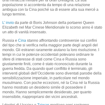
una minaccia militare per la Gran Bretagna. La sua
popolazione si accontenta da tempo di una relazione
ambigua con la Cina poiché sa di essere alla sua mercé a
lungo termine.
L’ invio
da parte di Boris Johnson della portaerei Queen
Elizabeth nel Mar Cinese Meridionale lo scorso anno è stato
un atto di vanità insensato.
Russia e
Cina
stanno affrontando controversie sui confini
del tipo che si verifica nella maggior parte degli angoli del
mondo. Gli estranei raramente aiutano la loro risoluzione. I
tempi in cui le potenze occidentali potevano ordinare le
sfere di interesse di stati come Cina e Russia sono
giustamente finiti, come è stato riconosciuto durante la
guerra fredda. Da quando quel conflitto è terminato, gli
interventi globali dell’Occidente sono diventati parodie della
sensibilizzazione imperiale, in particolare nel mondo
musulmano. Con poche eccezioni, né la Cina né la Russia
hanno mostrato un desiderio simile di possedere il
mondo. Hanno semplicemente desiderato, per quanto
insensibile, riappropriarsi dei vicini ancestrali.
I destini di Ucraina e
Taiwan
meritano ogni sostegno