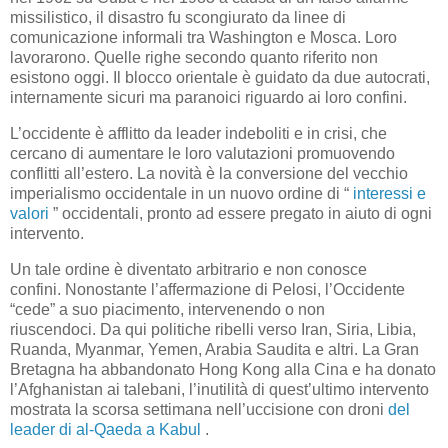
missilistico, il disastro fu scongiurato da linee di
comunicazione informali tra Washington e Mosca. Loro
lavorarono. Quelle righe secondo quanto riferito non
esistono oggi. Il blocco orientale è guidato da due autocrati,
internamente sicuri ma paranoici riguardo ai loro confini.
L’occidente è afflitto da leader indeboliti e in crisi, che
cercano di aumentare le loro valutazioni promuovendo
conflitti all’estero. La novità è la conversione del vecchio
imperialismo occidentale in un nuovo ordine di “
interessi e
valori
” occidentali, pronto ad essere pregato in aiuto di ogni
intervento.
Un tale ordine è diventato arbitrario e non conosce
confini. Nonostante l’affermazione di Pelosi, l’Occidente
“cede” a suo piacimento, intervenendo o non
riuscendoci. Da qui politiche ribelli verso Iran, Siria, Libia,
Ruanda, Myanmar, Yemen, Arabia Saudita e altri. La Gran
Bretagna ha abbandonato Hong Kong alla Cina e ha donato
l’Afghanistan ai talebani, l’inutilità di quest’ultimo intervento
mostrata la scorsa settimana nell’uccisione con droni
del
leader di al-Qaeda a Kabul
.