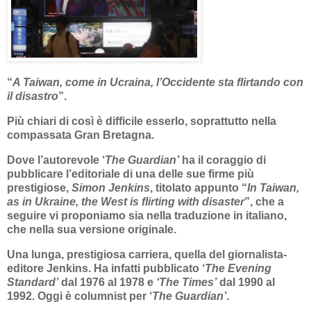
“
A Taiwan, come in Ucraina, l’Occidente sta flirtando con
il disastro
”.
Più chiari di così è difficile esserlo, soprattutto nella
compassata Gran Bretagna.
Dove l’autorevole ‘
The Guardian’
ha il coraggio di
pubblicare l’editoriale di una delle sue firme più
prestigiose,
Simon Jenkins
, titolato appunto “
In Taiwan,
as in Ukraine, the West is flirting with disaster
”, che a
seguire vi proponiamo sia nella traduzione in italiano,
che nella sua versione originale.
Una lunga, prestigiosa carriera, quella del giornalista-
editore Jenkins. Ha infatti pubblicato ‘
The Evening
Standard’
dal 1976 al 1978 e
‘The Times’
dal 1990 al
1992. Oggi è columnist per ‘
The Guardian’
.