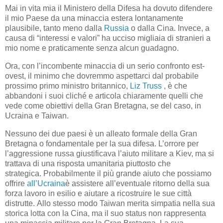
Mai in vita mia il Ministero della Difesa ha dovuto difendere
il mio Paese da una minaccia estera lontanamente
plausibile, tanto meno dalla
Russia
o dalla Cina. Invece, a
causa di “interessi e valori” ha ucciso migliaia di stranieri a
mio nome e praticamente senza alcun guadagno.
Ora, con l’incombente minaccia di un serio confronto est-
ovest, il minimo che dovremmo aspettarci dal probabile
prossimo primo ministro britannico,
Liz Truss
, è che
abbandoni i suoi cliché e articola chiaramente quelli che
vede come obiettivi della Gran Bretagna, se del caso, in
Ucraina e Taiwan.
Nessuno dei due paesi è un alleato formale della Gran
Bretagna o fondamentale per la sua difesa. L’orrore per
l’aggressione russa giustificava l’aiuto militare a Kiev, ma si
trattava di una risposta umanitaria piuttosto che
strategica. Probabilmente il più grande aiuto che possiamo
offrire
all’Ucraina
è assistere all’eventuale ritorno della sua
forza lavoro in esilio e aiutare a ricostruire le sue città
distrutte. Allo stesso modo Taiwan merita simpatia nella sua
storica lotta con la Cina, ma il suo status non rappresenta