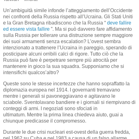
Un’ambiguità simile infonde l’atteggiamento dell’Occidente
nei confronti della Russia rispetto all’Ucraina. Gli Stati Uniti
e la Gran Bretagna ribadiscono che la Russia “
deve fallire
ed essere vista fallire
”. Ma si può davvero fare affidamento
sulla Russia per tollerare una distruzione sempre maggiore
dei suoi armamenti senza escalation? L’ovest sembra
intenzionato a trattenere l’Ucraina in pareggio, sperando di
posticipare alcuni orribili calci di rigore. Tutto ciò che la
Russia può fare è perpetrare sempre più atrocità per
mantenere in gioco la sua squadra. Supponiamo che si
intensifichi qualcos’altro?
Queste sono le stesse incertezze che hanno sopraffatto la
diplomazia europea nel 1914. I governanti tremavano
mentre i generali si pavoneggiavano e agitavano le
sciabole. Sventolavano bandiere e i giornali si riempivano di
conteggi di armi. I negoziati sono sfociati in
ultimatum. Mentre la prima linea chiedeva aiuto, guai a
chiunque predicasse il compromesso.
Durante le due crisi nucleari est-ovest della guerra fredda,
nel 1962 su Cuba e nel 1983 a causa di un falso allarme