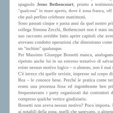
spagnolo
Jesus Bethencourt
, pronto a testimoni
"qualcosa" in mare aperto, dove è zona franca, off 
che può perfino celebrare matrimoni.
Sono passati cinque e passa anni da quel nostro p
collega Simona Zecchi, Bethencourt non è stato mai 
suo racconto avrebbe fatto aprire capitoli che avr
avevano condotto operazioni che dimostrano come i 
un "inchino" qualunque.
Per Massimo Giuseppe Bossetti manca, analogamen
ripetuto anche lui in un estremo tentativo di salva
esiste nessun motivo logico – o almeno, non è mai s
C'è invece chi quelle sevizie, impresse sul corpo d
Rea – le conosce bene. Perché le pratica come terr
erano una presenza fissa ed ingombrante ben pr
frequentavano i party organizzati dai costruttori d
compreso qualche vertice giudiziario.
Bossetti non aveva nessun motivo? Poco importa. La
ai notabili della zona, quelli che sapevano, o alm