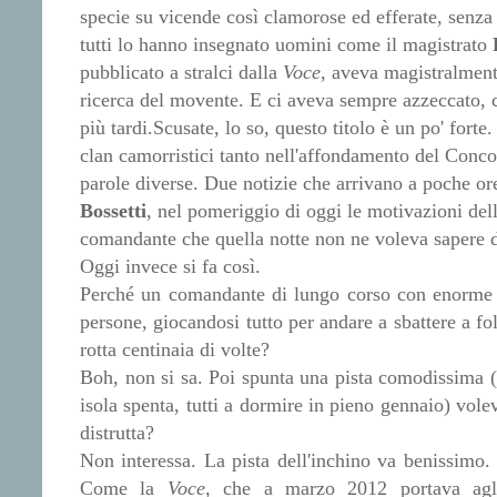
specie su vicende così clamorose ed efferate, senza r
tutti lo hanno insegnato uomini come il magistrato
pubblicato a stralci dalla
Voce
, aveva magistralmente
ricerca del movente. E ci aveva sempre azzeccato, c
più tardi.
Scusate, lo so, questo titolo è un po' fort
clan camorristici tanto nell'affondamento del Conco
parole diverse. Due notizie che arrivano a poche ore
Bossetti
, nel pomeriggio di oggi le motivazioni del
comandante che quella notte non ne voleva sapere di
Oggi invece si fa così.
Perché un comandante di lungo corso con enorme es
persone, giocandosi tutto per andare a sbattere a fo
rotta centinaia di volte?
Boh, non si sa. Poi spunta una pista comodissima (p
isola spenta, tutti a dormire in pieno gennaio) volev
distrutta?
Non interessa. La pista dell'inchino va benissimo.
Come la
Voce
, che a marzo 2012 portava agli 