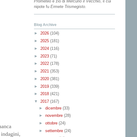
Prometeo
e zio di
Mercurio il Vecchio
, il cui
nipote fu
Ermete Trismegisto
.
Blog Archive
►
2026
(104)
►
2025
(181)
►
2024
(116)
►
2023
(71)
►
2022
(178)
►
2021
(353)
►
2020
(381)
►
2019
(339)
►
2018
(421)
▼
2017
(167)
►
dicembre
(33)
►
novembre
(28)
►
ottobre
(24)
 manca
►
settembre
(24)
 indagini,