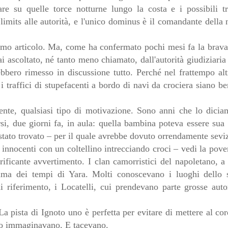
are su quelle torce notturne lungo la costa e i possibili t
limits alle autorità, e l'unico dominus è il comandante della 
rimo articolo. Ma, come ha confermato pochi mesi fa la brav
ascoltato, né tanto meno chiamato, dall'autorità giudiziaria i
ebbero rimesso in discussione tutto. Perché nel frattempo al
traffici di stupefacenti a bordo di navi da crociera siano be
te, qualsiasi tipo di motivazione. Sono anni che lo dicia
rsi, due giorni fa, in aula: quella bambina poteva essere sua 
tato trovato – per il quale avrebbe dovuto orrendamente seviz
i innocenti con un coltellino intrecciando croci – vedi la pov
ificante avvertimento. I clan camorristici del napoletano, 
ima dei tempi di Yara. Molti conoscevano i luoghi dello 
i riferimento, i Locatelli, cui prendevano parte grosse autor
 pista di Ignoto uno è perfetta per evitare di mettere al cor
eno immaginavano. E tacevano.