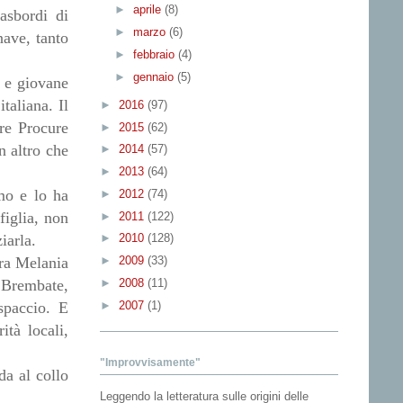
►
aprile
(8)
rasbordi di
►
marzo
(6)
nave, tanto
►
febbraio
(4)
►
gennaio
(5)
a e giovane
taliana. Il
►
2016
(97)
tre Procure
►
2015
(62)
n altro che
►
2014
(57)
►
2013
(64)
mo e lo ha
►
2012
(74)
figlia, non
►
2011
(122)
iarla.
►
2010
(128)
►
2009
(33)
era Melania
►
2008
(11)
a Brembate,
►
2007
(1)
spaccio. E
ità locali,
"Improvvisamente"
da al collo
Leggendo la letteratura sulle origini delle