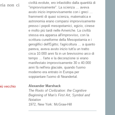
civiltà evolute, ero infastidito dalla quantità di
ria non ci
"improvvisamente". La scienza … aveva
avuto inizio improvvisamente con i greci …
frammenti di quasi scienza, matematica e
astronomia erano comparsi improvvisamente
presso i popoli mesopotamici, egizio, cinese
e molto più tardi nelle Americhe. La civiltà
stessa era apparsa all'improvviso, con la
scrittura cuneiforme della Mesopotamia e i
geroglifici dell'Egitto; l'agricoltura … a quanto
pareva, aveva avuto inizio tutt'a un tratto
circa 10.000 anni fà in un brevissimo arco di
tempo … l'arte e la decorazione si erano
manifestato improvvisamente 30 o 40.000
anni fà nell'era glaciale, quando l'uomo
moderno era entrato in Europa per
soppiantare l'uomo di Neandertal.
Alexander Marshack
più vecchio
The Roots of Civilization: the Cognitive
Beginning of Man’s First Art, Symbol and
Notation
1972, New York: McGraw-Hill