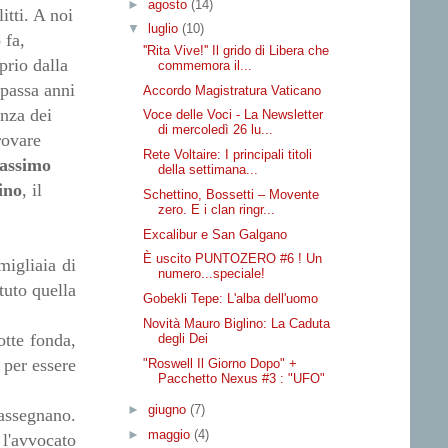
►
agosto
(14)
itti. A noi
▼
luglio
(10)
 fa,
''Rita Vive!'' Il grido di Libera che
prio dalla
commemora il...
 passa anni
Accordo Magistratura Vaticano
enza dei
Voce delle Voci - La Newsletter
di mercoledì 26 lu...
rovare
Rete Voltaire: I principali titoli
assimo
della settimana...
ino
, il
Schettino, Bossetti – Movente
zero. E i clan ringr...
Excalibur e San Galgano
È uscito PUNTOZERO #6 ! Un
migliaia di
numero...speciale!
tuto quella
Gobekli Tepe: L'alba dell'uomo
Novità Mauro Biglino: La Caduta
otte fonda,
degli Dei
 per essere
"Roswell Il Giorno Dopo" +
Pacchetto Nexus #3 : "UFO"
►
giugno
(7)
rassegnano.
►
maggio
(4)
l'avvocato