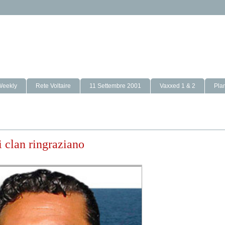
Weekly
Rete Voltaire
11 Settembre 2001
Vaxxed 1 & 2
Pla
i clan ringraziano