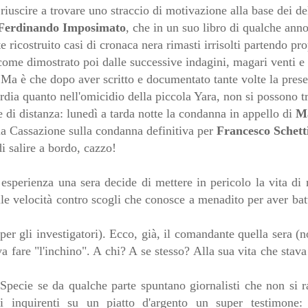
iuscire a trovare uno straccio di motivazione alla base dei del
Ferdinando Imposimato
, che in un suo libro di qualche anno
 ricostruito casi di cronaca nera rimasti irrisolti partendo pro
ome dimostrato poi dalle successive indagini, magari venti e
e. Ma è che dopo aver scritto e documentato tante volte la pres
rdia quanto nell'omicidio della piccola Yara, non si possono t
 di distanza: lunedì a tarda notte la condanna in appello di
M
la Cassazione sulla condanna definitiva per
Francesco Schett
 salire a bordo, cazzo!
perienza una sera decide di mettere in pericolo la vita di 
lle velocità contro scogli che conosce a menadito per aver bat
er gli investigatori). Ecco, già, il comandante quella sera (n
a fare "l'inchino". A chi? A se stesso? Alla sua vita che stava
 Specie se da qualche parte spuntano giornalisti che non si 
inquirenti su un piatto d'argento un super testimone: 