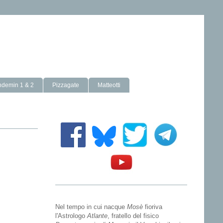
ndemin 1 & 2
Pizzagate
Matteotti
Nel tempo in cui nacque
Mosè
fioriva
l'Astrologo
Atlante
, fratello del fisico