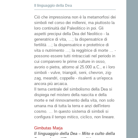
Il linguaggio della Dea
Ciò che impressiona non è la metamorfosi dei
simboli nel corso dei millenni, ma piuttosto la
loro continuità dal Paleolitico in poi. Gli
aspetti precipui della Dea del Neolitico - la
generatrice di vita, …; la dispensatrice di
fertilità …; la dispensatrice e protettrice di
vita o nutrimento …; la reggitrice di morte … -
possono essere tutti rintracciati nel periodo in
cui comparvero le prime culture in osso,
avorio o pietra, attorno al 25.000 a.C., e i loro
simboli - vulve, triangoli, seni, chevron, zig-
zag, meandri, coppelle - risalenti a un'epoca
ancora più arcaica.
Il tema centrale del simbolismo della Dea si
dispiega nel mistero della nascita e della
morte e nel rinnovamento della vita, non solo
umana ma di tutta la terra e anzi dell'intero
cosmo. … In questo sistema di simboli si
configura il tempo mitico, ciclico, non lineare.
Gimbutas Marja
Il linguaggio della Dea – Mito e culto della