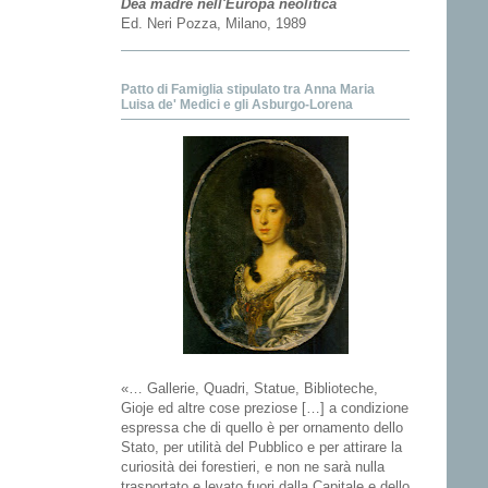
Dea madre nell'Europa neolitica
Ed. Neri Pozza, Milano, 1989
Patto di Famiglia stipulato tra Anna Maria
Luisa de' Medici e gli Asburgo-Lorena
«… Gallerie, Quadri, Statue, Biblioteche,
Gioje ed altre cose preziose […] a condizione
espressa che di quello è per ornamento dello
Stato, per utilità del Pubblico e per attirare la
curiosità dei forestieri, e non ne sarà nulla
trasportato e levato fuori dalla Capitale e dello