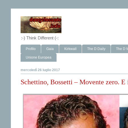
:-) Think Different (-:
Profilo
Gaia
Kirkwall
The D Daily
The D 
Unione Europea
mercoledì 26 luglio 2017
Schettino, Bossetti – Movente zero. E 