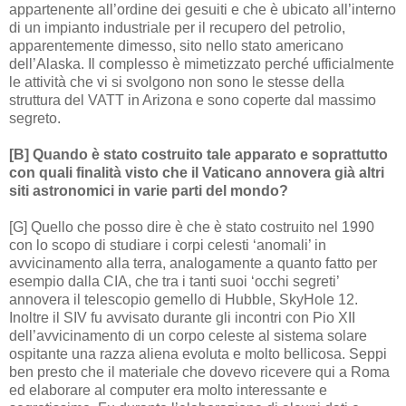
appartenente all’ordine dei gesuiti e che è ubicato all’interno
di un impianto industriale per il recupero del petrolio,
apparentemente dimesso, sito nello stato americano
dell’Alaska. Il complesso è mimetizzato perché ufficialmente
le attività che vi si svolgono non sono le stesse della
struttura del VATT in Arizona e sono coperte dal massimo
segreto.
[B] Quando è stato costruito tale apparato e soprattutto
con quali finalità visto che il Vaticano annovera già altri
siti astronomici in varie parti del mondo?
[G] Quello che posso dire è che è stato costruito nel 1990
con lo scopo di studiare i corpi celesti ‘anomali’ in
avvicinamento alla terra, analogamente a quanto fatto per
esempio dalla CIA, che tra i tanti suoi ‘occhi segreti’
annovera il telescopio gemello di Hubble, SkyHole 12.
Inoltre il SIV fu avvisato durante gli incontri con Pio XII
dell’avvicinamento di un corpo celeste al sistema solare
ospitante una razza aliena evoluta e molto bellicosa. Seppi
ben presto che il materiale che dovevo ricevere qui a Roma
ed elaborare al computer era molto interessante e