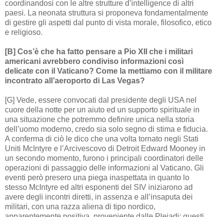
coordinandosi con le altre strutture d’intelligence di altri
paesi. La neonata struttura si proponeva fondamentalmente
di gestire gli aspetti dal punto di vista morale, filosofico, etico
e religioso.
[B] Cos’è che ha fatto pensare a Pio XII che i militari
americani avrebbero condiviso informazioni così
delicate con il Vaticano? Come la mettiamo con il militare
incontrato all’aeroporto di Las Vegas?
[G] Vede, essere convocati dal presidente degli USA nel
cuore della notte per un aiuto ed un supporto spirituale in
una situazione che potremmo definire unica nella storia
dell’uomo moderno, credo sia solo segno di stima e fiducia.
A conferma di ciò le dico che una volta tornato negli Stati
Uniti McIntyre e l’Arcivescovo di Detroit Edward Mooney in
un secondo momento, furono i principali coordinatori delle
operazioni di passaggio delle informazioni al Vaticano. Gli
eventi però presero una piega inaspettata in quanto lo
stesso McIntyre ed altri esponenti del SIV iniziarono ad
avere degli incontri diretti, in assenza e all’insaputa dei
militari, con una razza aliena di tipo nordico,
apparentemente positiva, proveniente dalle Pleiadi; questi