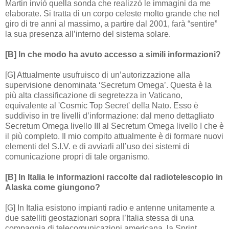
Martin inviò quella sonda che realizzò le immagini da me
elaborate. Si tratta di un corpo celeste molto grande che nel
giro di tre anni al massimo, a partire dal 2001, farà “sentire”
la sua presenza all’interno del sistema solare.
[B] In che modo ha avuto accesso a simili informazioni?
[G] Attualmente usufruisco di un’autorizzazione alla
supervisione denominata ‘Secretum Omega’. Questa è la
più alta classificazione di segretezza in Vaticano,
equivalente al 'Cosmic Top Secret' della Nato. Esso è
suddiviso in tre livelli d’informazione: dal meno dettagliato
Secretum Omega livello III al Secretum Omega livello I che è
il più completo. Il mio compito attualmente è di formare nuovi
elementi del S.I.V. e di avviarli all’uso dei sistemi di
comunicazione propri di tale organismo.
[B] In Italia le informazioni raccolte dal radiotelescopio in
Alaska come giungono?
[G] In Italia esistono impianti radio e antenne unitamente a
due satelliti geostazionari sopra l’Italia stessa di una
compagnia di telecomunicazioni americana, la Sprint