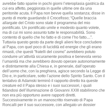
avrebbe fatto sparire in pochi giorni l’eteroplasia gastrica da
cui era affetto, peggiorata in quelle ultime ore da una
peritonite acuta. Il Papa non bevve quella sostanza; disse in
punto di morte guardando il Crocefisso; “Quelle braccia
allargate del Cristo sono state il programma del mio
pontificato. Un pontificato umile e modesto quanto volete,
ma di cui mi sono assunto tutte le responsabilità. Sono
contento di quello che ho fatto e di come l’ho fatto....”.
Tuttavia questo gesto da parte degli alieni fece concludere
al Papa, con quel poco di lucidità ed energie che gli erano
rimasti, che questi “fratelli del cosmo” avrebbero potuto
condurre un’attività sicuramente positiva e benevola verso
l’umanità ma che avrebbero dovuto operare autonomamente
e distintamente alla Chiesa e, in generale, dall’operato
dell’uomo che, con la preghiera, agisce secondo la Legge di
Dio e, in particolare, sotto l’azione dello Spirito Santo. Con il
tentativo di Adamski terminò il rapporto diretto tra queste
creature ed il Papa stesso e i suoi successori, i quali
fidandosi dell’illuminazione di Giovanni XXIII stabilirono che
non era più opportuno avere rapporti diretti.
Successivamente in un manoscritto riservato di Papa
Roncalli per il suo successore, con allegato un dossier