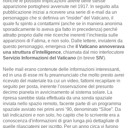
nonché le possibili implicazioni aliene delle stesse
apparizione portoghesi avvenute nel 1917. In seguito alla
pubblicazione iniziai a ricevere una serie di e-mail da un
personaggio che si definiva un “insider” del Vaticano, il
quale fu spinto a contattarmi (anche se in maniera anonima
sporadicamente lo aveva gia fatto in precedenza) perché
attratto proprio dalle mie ricerche inerenti l’inchiesta sulle
apparizioni di Fatima, e non solo. Dalle lettere, inviatemi da
questo personaggio, emergeva che
il Vaticano annoverava
una struttura d’intelligence
, chiamata dal mio interlocutore
Servizio Informazioni del Vaticano
(in breve
SIV
).
Nelle mail erano contenute delle informazioni interessanti,
ed in una di esse mi fu preannunciato che molto presto avrei
ricevuto del materiale tra cui un video, fattomi recapitare in
seguito per posta, inerente l’osservazione del presunto
decimo pianeta in avvicinamento al sistema solare. La
ripresa sarebbe stata effettuata da una sonda spaziale
inviata nello spazio remoto, facente parte di un programma
spaziale avviato nei primi anni ‘90, denominato “Sìloe”. Da
tali indicazioni e non solo, ho capito che lo scrivente era a
conoscenza d'informazioni di gran lunga più dettagliate di
quelle rilasciatemi per iscritto. Per un anno circa vi furono