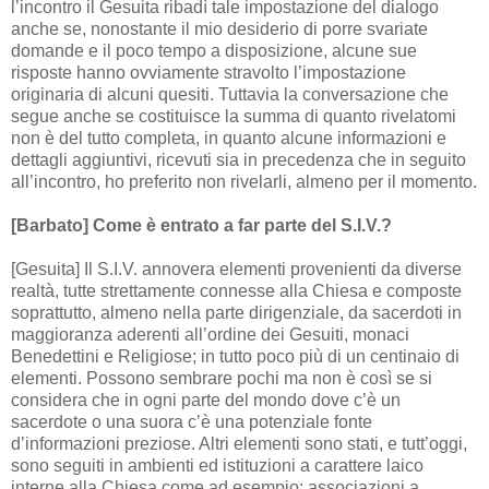
l’incontro il Gesuita ribadì tale impostazione del dialogo
anche se, nonostante il mio desiderio di porre svariate
domande e il poco tempo a disposizione, alcune sue
risposte hanno ovviamente stravolto l’impostazione
originaria di alcuni quesiti. Tuttavia la conversazione che
segue anche se costituisce la summa di quanto rivelatomi
non è del tutto completa, in quanto alcune informazioni e
dettagli aggiuntivi, ricevuti sia in precedenza che in seguito
all’incontro, ho preferito non rivelarli, almeno per il momento.
[Barbato] Come è entrato a far parte del S.I.V.?
[Gesuita] Il S.I.V. annovera elementi provenienti da diverse
realtà, tutte strettamente connesse alla Chiesa e composte
soprattutto, almeno nella parte dirigenziale, da sacerdoti in
maggioranza aderenti all’ordine dei Gesuiti, monaci
Benedettini e Religiose; in tutto poco più di un centinaio di
elementi. Possono sembrare pochi ma non è così se si
considera che in ogni parte del mondo dove c’è un
sacerdote o una suora c’è una potenziale fonte
d’informazioni preziose. Altri elementi sono stati, e tutt’oggi,
sono seguiti in ambienti ed istituzioni a carattere laico
interne alla Chiesa come ad esempio: associazioni a