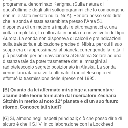
programma, denominato Kerigma. (Sulla natura di
quest’ultimo e degli altri sottoprogrammi che lo compongono
non mi e stato rivelato nulla, NdA). Per ora posso solo dirle
che la sonda è stata assemblata presso l’Area 51,
disponeva di un motore a impulsi elettromagnetici e, una
volta completata, fu collocata in orbita da un velivolo del tipo
Aurora. La sonda non disponeva di calcoli e preindicazioni
sulla traiettoria e ubicazione precise di Nibiru, per cui il suo
scopo era di approssimarsi al pianeta correggendo la rotta il
più possibile per poi riavvicinarsi al Sistema Solare ad una
distanza tale da poter trasmettere dati e immagini al
radiotelescopio segreto posizionato in Alaska. La sonda
venne lanciata una volta ultimato il radiotelescopio ed
effettuò la trasmissione delle riprese nel 1995.
[B] Quanto da lei affermato mi spinge a rammentare
alcune delle teorie formulate dal ricercatore Zecharia
Sitchin in merito al noto 12° pianeta e di un suo futuro
ritorno. Conosce tali studi?
[G] Si, almeno negli aspetti principali; ciò che posso dirle di
sicuro è che il S.I.V. in collaborazione con la Lockheed