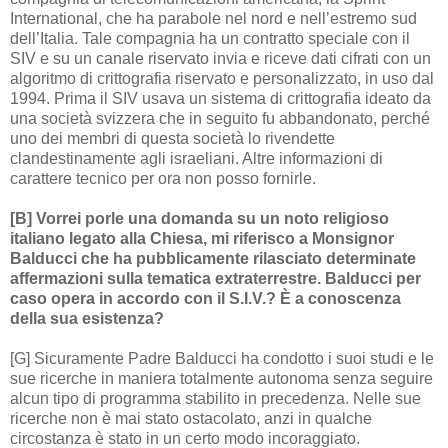
International, che ha parabole nel nord e nell’estremo sud
dell’Italia. Tale compagnia ha un contratto speciale con il
SIV e su un canale riservato invia e riceve dati cifrati con un
algoritmo di crittografia riservato e personalizzato, in uso dal
1994. Prima il SIV usava un sistema di crittografia ideato da
una società svizzera che in seguito fu abbandonato, perché
uno dei membri di questa società lo rivendette
clandestinamente agli israeliani. Altre informazioni di
carattere tecnico per ora non posso fornirle.
[B] Vorrei porle una domanda su un noto religioso
italiano legato alla Chiesa, mi riferisco a Monsignor
Balducci che ha pubblicamente rilasciato determinate
affermazioni sulla tematica extraterrestre. Balducci per
caso opera in accordo con il S.I.V.? È a conoscenza
della sua esistenza?
[G] Sicuramente Padre Balducci ha condotto i suoi studi e le
sue ricerche in maniera totalmente autonoma senza seguire
alcun tipo di programma stabilito in precedenza. Nelle sue
ricerche non è mai stato ostacolato, anzi in qualche
circostanza è stato in un certo modo incoraggiato.