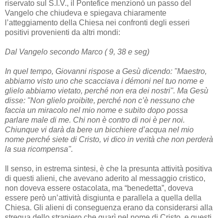
riservato sul S.I.V., il Pontefice menzionò un passo del
Vangelo che chiudeva e spiegava chiaramente
l’atteggiamento della Chiesa nei confronti degli esseri
positivi provenienti da altri mondi:
Dal Vangelo secondo Marco ( 9, 38 e seg)
In quel tempo, Giovanni rispose a Gesù dicendo: "Maestro,
abbiamo visto uno che scacciava i démoni nel tuo nome e
glielo abbiamo vietato, perché non era dei nostri". Ma Gesù
disse: "Non glielo proibite, perché non c’è nessuno che
faccia un miracolo nel mio nome e subito dopo possa
parlare male di me. Chi non è contro di noi è per noi.
Chiunque vi darà da bere un bicchiere d’acqua nel mio
nome perché siete di Cristo, vi dico in verità che non perderà
la sua ricompensa".
Il senso, in estrema sintesi, è che la presunta attività positiva
di questi alieni, che avevano aderito al messaggio cristico,
non doveva essere ostacolata, ma “benedetta”, doveva
essere però un’attività disgiunta e parallela a quella della
Chiesa. Gli alieni di conseguenza erano da considerarsi alla
stregua dello straniero che guarì nel nome di Cristo, e questi