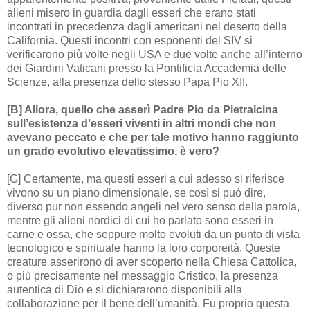
alieni misero in guardia dagli esseri che erano stati
incontrati in precedenza dagli americani nel deserto della
California. Questi incontri con esponenti del SIV si
verificarono più volte negli USA e due volte anche all’interno
dei Giardini Vaticani presso la Pontificia Accademia delle
Scienze, alla presenza dello stesso Papa Pio XII.
[B] Allora, quello che asserì Padre Pio da Pietralcina
sull’esistenza d’esseri viventi in altri mondi che non
avevano peccato e che per tale motivo hanno raggiunto
un grado evolutivo elevatissimo, è vero?
[G] Certamente, ma questi esseri a cui adesso si riferisce
vivono su un piano dimensionale, se così si può dire,
diverso pur non essendo angeli nel vero senso della parola,
mentre gli alieni nordici di cui ho parlato sono esseri in
carne e ossa, che seppure molto evoluti da un punto di vista
tecnologico e spirituale hanno la loro corporeità. Queste
creature asserirono di aver scoperto nella Chiesa Cattolica,
o più precisamente nel messaggio Cristico, la presenza
autentica di Dio e si dichiararono disponibili alla
collaborazione per il bene dell’umanità. Fu proprio questa