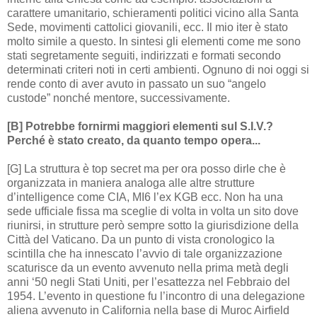
carattere umanitario, schieramenti politici vicino alla Santa
Sede, movimenti cattolici giovanili, ecc. Il mio iter è stato
molto simile a questo. In sintesi gli elementi come me sono
stati segretamente seguiti, indirizzati e formati secondo
determinati criteri noti in certi ambienti. Ognuno di noi oggi si
rende conto di aver avuto in passato un suo “angelo
custode” nonché mentore, successivamente.
[B] Potrebbe fornirmi maggiori elementi sul S.I.V.?
Perché è stato creato, da quanto tempo opera...
[G] La struttura è top secret ma per ora posso dirle che è
organizzata in maniera analoga alle altre strutture
d’intelligence come CIA, MI6 l’ex KGB ecc. Non ha una
sede ufficiale fissa ma sceglie di volta in volta un sito dove
riunirsi, in strutture però sempre sotto la giurisdizione della
Città del Vaticano. Da un punto di vista cronologico la
scintilla che ha innescato l’avvio di tale organizzazione
scaturisce da un evento avvenuto nella prima metà degli
anni ‘50 negli Stati Uniti, per l’esattezza nel Febbraio del
1954. L’evento in questione fu l’incontro di una delegazione
aliena avvenuto in California nella base di Muroc Airfield