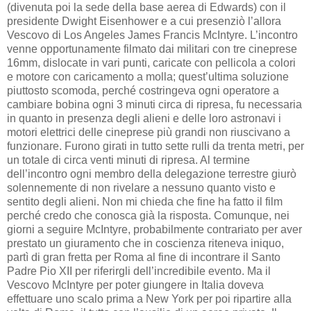
(divenuta poi la sede della base aerea di Edwards) con il
presidente Dwight Eisenhower e a cui presenziò l’allora
Vescovo di Los Angeles James Francis McIntyre. L’incontro
venne opportunamente filmato dai militari con tre cineprese
16mm, dislocate in vari punti, caricate con pellicola a colori
e motore con caricamento a molla; quest’ultima soluzione
piuttosto scomoda, perché costringeva ogni operatore a
cambiare bobina ogni 3 minuti circa di ripresa, fu necessaria
in quanto in presenza degli alieni e delle loro astronavi i
motori elettrici delle cineprese più grandi non riuscivano a
funzionare. Furono girati in tutto sette rulli da trenta metri, per
un totale di circa venti minuti di ripresa. Al termine
dell’incontro ogni membro della delegazione terrestre giurò
solennemente di non rivelare a nessuno quanto visto e
sentito degli alieni. Non mi chieda che fine ha fatto il film
perché credo che conosca già la risposta. Comunque, nei
giorni a seguire McIntyre, probabilmente contrariato per aver
prestato un giuramento che in coscienza riteneva iniquo,
partì di gran fretta per Roma al fine di incontrare il Santo
Padre Pio XII per riferirgli dell’incredibile evento. Ma il
Vescovo McIntyre per poter giungere in Italia doveva
effettuare uno scalo prima a New York per poi ripartire alla