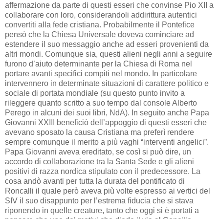
affermazione da parte di questi esseri che convinse Pio XII a
collaborare con loro, considerandoli addirittura autentici
convertiti alla fede cristiana. Probabilmente il Pontefice
pensò che la Chiesa Universale doveva cominciare ad
estendere il suo messaggio anche ad esseri provenienti da
altri mondi. Comunque sia, questi alieni negli anni a seguire
furono d’aiuto determinante per la Chiesa di Roma nel
portare avanti specifici compiti nel mondo. In particolare
intervennero in determinate situazioni di carattere politico e
sociale di portata mondiale (su questo punto invito a
rileggere quanto scritto a suo tempo dal console Alberto
Perego in alcuni dei suoi libri, NdA). In seguito anche Papa
Giovanni XXIII beneficiò dell’appoggio di questi esseri che
avevano sposato la causa Cristiana ma preferì rendere
sempre comunque il merito a più vaghi “interventi angelici”.
Papa Giovanni aveva ereditato, se così si può dire, un
accordo di collaborazione tra la Santa Sede e gli alieni
positivi di razza nordica stipulato con il predecessore. La
cosa andò avanti per tutta la durata del pontificato di
Roncalli il quale però aveva più volte espresso ai vertici del
SIV il suo disappunto per l’estrema fiducia che si stava
riponendo in quelle creature, tanto che oggi si è portati a