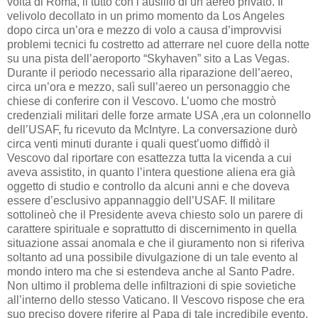
volta di Roma, il tutto con l’ausilio di un aereo privato. Il
velivolo decollato in un primo momento da Los Angeles
dopo circa un’ora e mezzo di volo a causa d’improvvisi
problemi tecnici fu costretto ad atterrare nel cuore della notte
su una pista dell’aeroporto “Skyhaven” sito a Las Vegas.
Durante il periodo necessario alla riparazione dell’aereo,
circa un’ora e mezzo, salì sull’aereo un personaggio che
chiese di conferire con il Vescovo. L’uomo che mostrò
credenziali militari delle forze armate USA ,era un colonnello
dell’USAF, fu ricevuto da McIntyre. La conversazione durò
circa venti minuti durante i quali quest’uomo diffidò il
Vescovo dal riportare con esattezza tutta la vicenda a cui
aveva assistito, in quanto l’intera questione aliena era già
oggetto di studio e controllo da alcuni anni e che doveva
essere d’esclusivo appannaggio dell’USAF. Il militare
sottolineò che il Presidente aveva chiesto solo un parere di
carattere spirituale e soprattutto di discernimento in quella
situazione assai anomala e che il giuramento non si riferiva
soltanto ad una possibile divulgazione di un tale evento al
mondo intero ma che si estendeva anche al Santo Padre.
Non ultimo il problema delle infiltrazioni di spie sovietiche
all’interno dello stesso Vaticano. Il Vescovo rispose che era
suo preciso dovere riferire al Papa di tale incredibile evento.