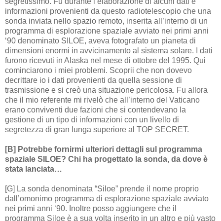
segretissimo. Fu durante l’elaborazione di alcuni dati e
informazioni provenienti da questo radiotelescopio che una
sonda inviata nello spazio remoto, inserita all’interno di un
programma di esplorazione spaziale avviato nei primi anni
‘90 denominato SILOE, aveva fotografato un pianeta di
dimensioni enormi in avvicinamento al sistema solare. I dati
furono ricevuti in Alaska nel mese di ottobre del 1995. Qui
cominciarono i miei problemi. Scoprii che non dovevo
decrittare io i dati provenienti da quella sessione di
trasmissione e si creò una situazione pericolosa. Fu allora
che il mio referente mi rivelò che all’interno del Vaticano
erano conviventi due fazioni che si contendevano la
gestione di un tipo di informazioni con un livello di
segretezza di gran lunga superiore al TOP SECRET.
[B] Potrebbe fornirmi ulteriori dettagli sul programma
spaziale SILOE? Chi ha progettato la sonda, da dove è
stata lanciata…
[G] La sonda denominata “Siloe” prende il nome proprio
dall’omonimo programma di esplorazione spaziale avviato
nei primi anni ‘90. Inoltre posso aggiungere che il
programma Siloe è a sua volta inserito in un altro e più vasto