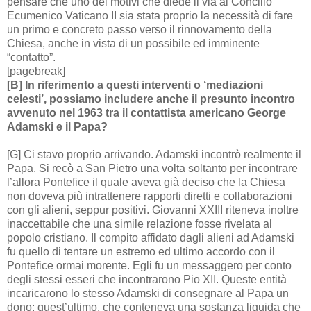
pensare che uno dei motivi che diede il via al Concilio
Ecumenico Vaticano II sia stata proprio la necessità di fare
un primo e concreto passo verso il rinnovamento della
Chiesa, anche in vista di un possibile ed imminente
“contatto”.
[pagebreak]
[B] In riferimento a questi interventi o ‘mediazioni
celesti’, possiamo includere anche il presunto incontro
avvenuto nel 1963 tra il contattista americano George
Adamski e il Papa?
[G] Ci stavo proprio arrivando. Adamski incontrò realmente il
Papa. Si recò a San Pietro una volta soltanto per incontrare
l’allora Pontefice il quale aveva già deciso che la Chiesa
non doveva più intrattenere rapporti diretti e collaborazioni
con gli alieni, seppur positivi. Giovanni XXIII riteneva inoltre
inaccettabile che una simile relazione fosse rivelata al
popolo cristiano. Il compito affidato dagli alieni ad Adamski
fu quello di tentare un estremo ed ultimo accordo con il
Pontefice ormai morente. Egli fu un messaggero per conto
degli stessi esseri che incontrarono Pio XII. Queste entità
incaricarono lo stesso Adamski di consegnare al Papa un
dono; quest’ultimo, che conteneva una sostanza liquida che