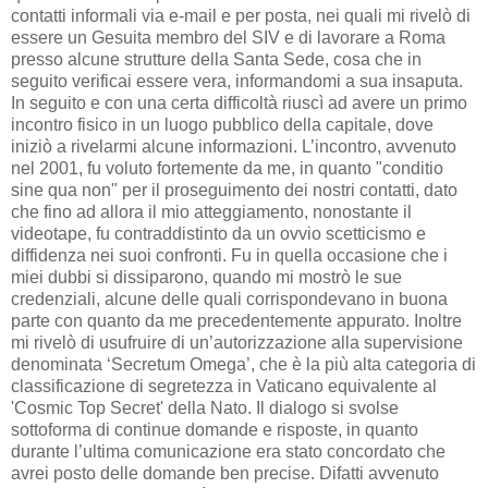
contatti informali via e-mail e per posta, nei quali mi rivelò di
essere un Gesuita membro del SIV e di lavorare a Roma
presso alcune strutture della Santa Sede, cosa che in
seguito verificai essere vera, informandomi a sua insaputa.
In seguito e con una certa difficoltà riuscì ad avere un primo
incontro fisico in un luogo pubblico della capitale, dove
iniziò a rivelarmi alcune informazioni. L’incontro, avvenuto
nel 2001, fu voluto fortemente da me, in quanto "conditio
sine qua non" per il proseguimento dei nostri contatti, dato
che fino ad allora il mio atteggiamento, nonostante il
videotape, fu contraddistinto da un ovvio scetticismo e
diffidenza nei suoi confronti. Fu in quella occasione che i
miei dubbi si dissiparono, quando mi mostrò le sue
credenziali, alcune delle quali corrispondevano in buona
parte con quanto da me precedentemente appurato. Inoltre
mi rivelò di usufruire di un’autorizzazione alla supervisione
denominata ‘Secretum Omega’, che è la più alta categoria di
classificazione di segretezza in Vaticano equivalente al
'Cosmic Top Secret' della Nato. Il dialogo si svolse
sottoforma di continue domande e risposte, in quanto
durante l’ultima comunicazione era stato concordato che
avrei posto delle domande ben precise. Difatti avvenuto