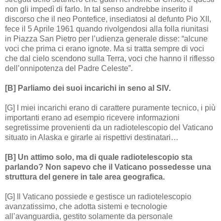
non gli impedì di farlo. In tal senso andrebbe inserito il
discorso che il neo Pontefice, insediatosi al defunto Pio XII,
fece il 5 Aprile 1961 quando rivolgendosi alla folla riunitasi
in Piazza San Pietro per l’udienza generale disse: “alcune
voci che prima ci erano ignote. Ma si tratta sempre di voci
che dal cielo scendono sulla Terra, voci che hanno il riflesso
dell’onnipotenza del Padre Celeste”.
[B] Parliamo dei suoi incarichi in seno al SIV.
[G] I miei incarichi erano di carattere puramente tecnico, i più
importanti erano ad esempio ricevere informazioni
segretissime provenienti da un radiotelescopio del Vaticano
situato in Alaska e girarle ai rispettivi destinatari…
[B] Un attimo solo, ma di quale radiotelescopio sta
parlando? Non sapevo che il Vaticano possedesse una
struttura del genere in tale area geografica.
[G] Il Vaticano possiede e gestisce un radiotelescopio
avanzatissimo, che adotta sistemi e tecnologie
all’avanguardia, gestito solamente da personale