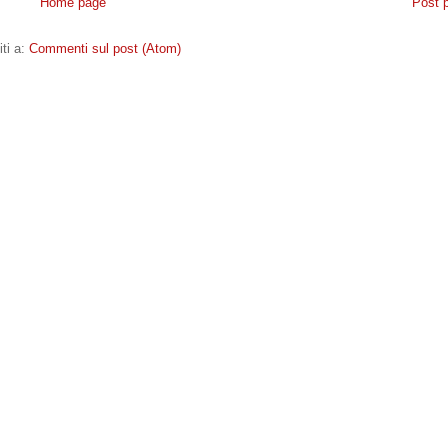
Home page
Post 
iti a:
Commenti sul post (Atom)