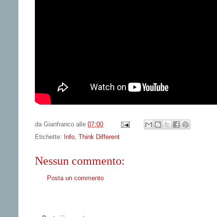
da
Gianfranco
alle
07:00
Etichette:
Info
,
Think Different
Nessun commento:
Posta un commento