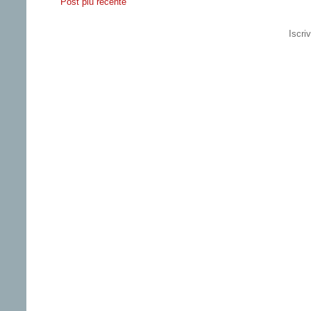
Post più recente
Iscriv