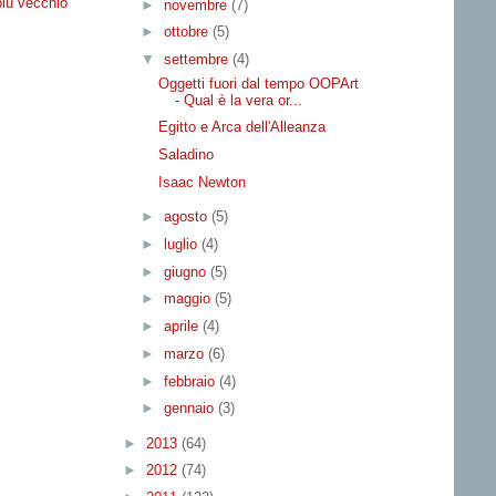
più vecchio
►
novembre
(7)
►
ottobre
(5)
▼
settembre
(4)
Oggetti fuori dal tempo OOPArt
- Qual è la vera or...
Egitto e Arca dell'Alleanza
Saladino
Isaac Newton
►
agosto
(5)
►
luglio
(4)
►
giugno
(5)
►
maggio
(5)
►
aprile
(4)
►
marzo
(6)
►
febbraio
(4)
►
gennaio
(3)
►
2013
(64)
►
2012
(74)