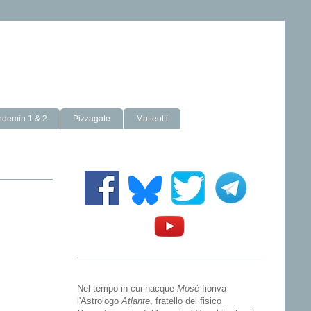
ndemin 1 & 2
Pizzagate
Matteotti
Nel tempo in cui nacque
Mosè
fioriva
l'Astrologo
Atlante
, fratello del fisico