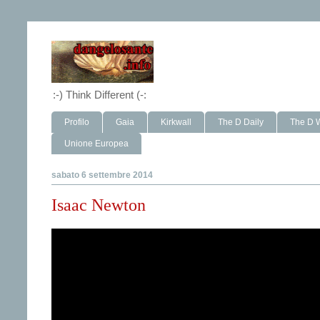
:-) Think Different (-:
Profilo
Gaia
Kirkwall
The D Daily
The D 
Unione Europea
sabato 6 settembre 2014
Isaac Newton