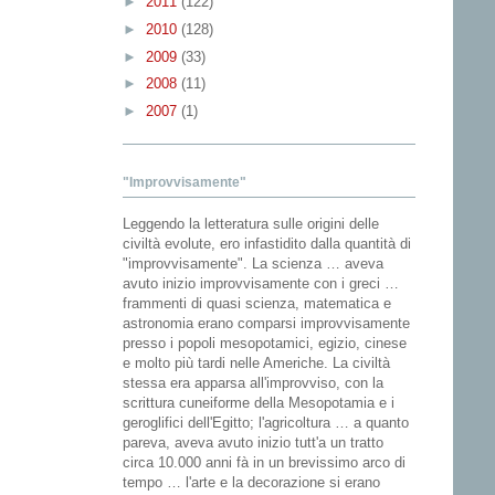
►
2011
(122)
►
2010
(128)
►
2009
(33)
►
2008
(11)
►
2007
(1)
"Improvvisamente"
Leggendo la letteratura sulle origini delle
civiltà evolute, ero infastidito dalla quantità di
"improvvisamente". La scienza … aveva
avuto inizio improvvisamente con i greci …
frammenti di quasi scienza, matematica e
astronomia erano comparsi improvvisamente
presso i popoli mesopotamici, egizio, cinese
e molto più tardi nelle Americhe. La civiltà
stessa era apparsa all'improvviso, con la
scrittura cuneiforme della Mesopotamia e i
geroglifici dell'Egitto; l'agricoltura … a quanto
pareva, aveva avuto inizio tutt'a un tratto
circa 10.000 anni fà in un brevissimo arco di
tempo … l'arte e la decorazione si erano