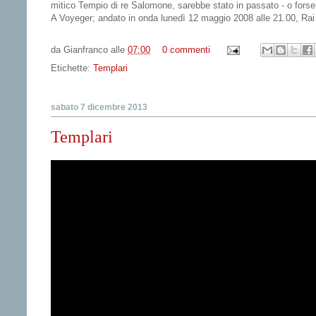
mitico Tempio di re Salomone, sarebbe stato in passato - o forse
A Voyeger; andato in onda lunedì 12 maggio 2008 alle 21.00, Rai
da
Gianfranco
alle
07:00
0 commenti
Etichette:
Templari
sabato 7 dicembre 2013
Templari