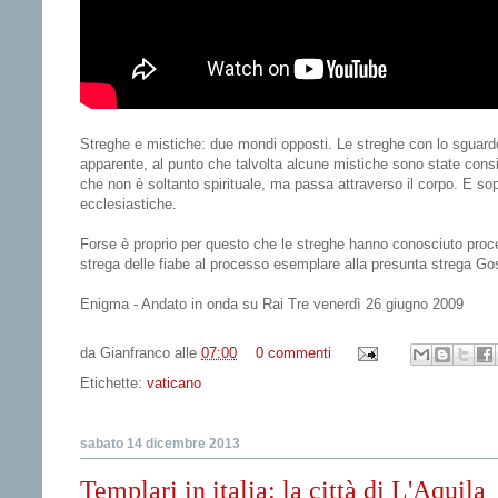
Streghe e mistiche: due mondi opposti. Le streghe con lo sguardo ri
apparente, al punto che talvolta alcune mistiche sono state cons
che non è soltanto spirituale, ma passa attraverso il corpo. E sop
ecclesiastiche.
Forse è proprio per questo che le streghe hanno conosciuto process
strega delle fiabe al processo esemplare alla presunta strega Go
Enigma - Andato in onda su Rai Tre venerdì 26 giugno 2009
da
Gianfranco
alle
07:00
0 commenti
Etichette:
vaticano
sabato 14 dicembre 2013
Templari in italia: la città di L'Aquila