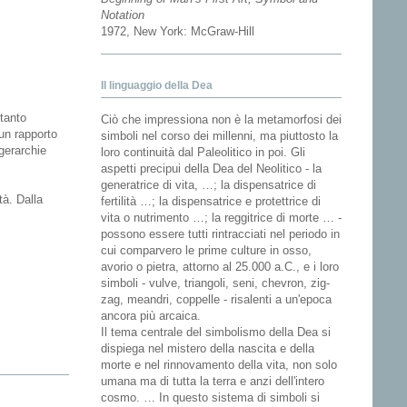
Notation
1972, New York: McGraw-Hill
Il linguaggio della Dea
ltanto
Ciò che impressiona non è la metamorfosi dei
un rapporto
simboli nel corso dei millenni, ma piuttosto la
gerarchie
loro continuità dal Paleolitico in poi. Gli
aspetti precipui della Dea del Neolitico - la
generatrice di vita, …; la dispensatrice di
tà. Dalla
fertilità …; la dispensatrice e protettrice di
vita o nutrimento …; la reggitrice di morte … -
possono essere tutti rintracciati nel periodo in
cui comparvero le prime culture in osso,
avorio o pietra, attorno al 25.000 a.C., e i loro
simboli - vulve, triangoli, seni, chevron, zig-
zag, meandri, coppelle - risalenti a un'epoca
ancora più arcaica.
Il tema centrale del simbolismo della Dea si
dispiega nel mistero della nascita e della
morte e nel rinnovamento della vita, non solo
umana ma di tutta la terra e anzi dell'intero
cosmo. … In questo sistema di simboli si