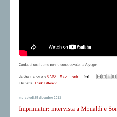
Carducci così come non lo conoscevate, a Voyeger.
da
Gianfranco
alle
07:00
0 commenti
Etichette:
Think Different
mercoledì 25 dicembre 2013
Imprimatur: intervista a Monaldi e Sor