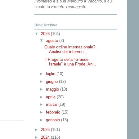
Prometeo
e zio di
Mercurio il Vecchio
, il cui
nipote fu
Ermete Trismegisto
.
Blog Archive
▼
2026
(104)
▼
agosto
(2)
Quale ordine internazionale?
Analisi dell'interven...
Il Progetto della "Grande
Israele" è una Frode: An...
►
luglio
(10)
►
giugno
(12)
►
maggio
(10)
►
aprile
(20)
►
marzo
(19)
►
febbraio
(15)
►
gennaio
(16)
►
2025
(181)
►
2024
(116)