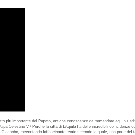
eto più importante del Papato, antiche conoscenze da tramandare agli iniziati
Papa Celestino V? Perché la città di LAquila ha delle incredibili coincidenze c
iacobbo, raccontando laffascinante teoria secondo la quale, una parte del t