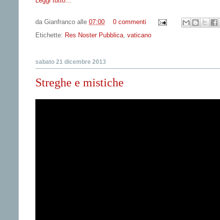
Leggi tutto...
da
Gianfranco
alle
07:00
0 commenti
Etichette:
Res Noster Pubblica
,
vaticano
sabato 21 dicembre 2013
Streghe e mistiche