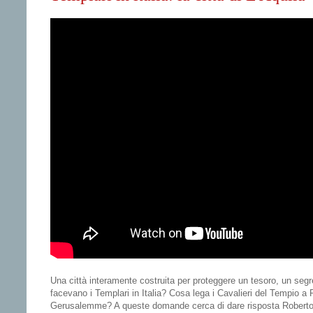
Una città interamente costruita per proteggere un tesoro, un segr
facevano i Templari in Italia? Cosa lega i Cavalieri del Tempio a 
Gerusalemme? A queste domande cerca di dare risposta Roberto G