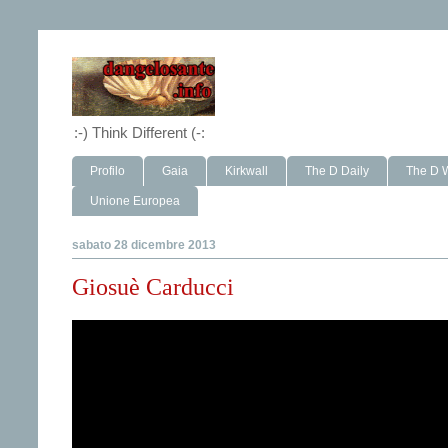
:-) Think Different (-:
Profilo
Gaia
Kirkwall
The D Daily
The D 
Unione Europea
sabato 28 dicembre 2013
Giosuè Carducci