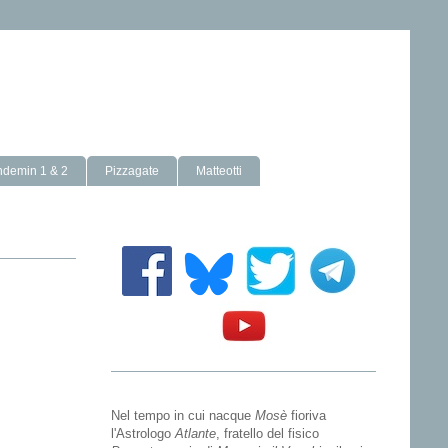
ndemin 1 & 2
Pizzagate
Matteotti
Nel tempo in cui nacque
Mosè
fioriva
l'Astrologo
Atlante
, fratello del fisico