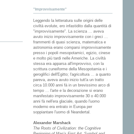
"Improvvisamente"
Leggendo la letteratura sulle origini delle
civiltà evolute, ero infastidito dalla quantità di
"improvvisamente". La scienza … aveva
avuto inizio improvvisamente con i greci …
frammenti di quasi scienza, matematica e
astronomia erano comparsi improvvisamente
presso i popoli mesopotamici, egizio, cinese
e molto più tardi nelle Americhe. La civiltà
stessa era apparsa all'improvviso, con la
scrittura cuneiforme della Mesopotamia e i
geroglifici dell'Egitto; l'agricoltura … a quanto
pareva, aveva avuto inizio tutt'a un tratto
circa 10.000 anni fà in un brevissimo arco di
tempo … l'arte e la decorazione si erano
manifestato improvvisamente 30 o 40.000
anni fà nell'era glaciale, quando l'uomo
moderno era entrato in Europa per
soppiantare l'uomo di Neandertal.
Alexander Marshack
The Roots of Civilization: the Cognitive
Beginning of Man’s First Art, Symbol and