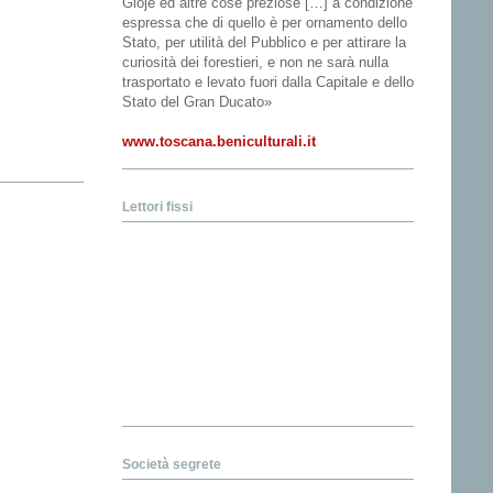
Gioje ed altre cose preziose […] a condizione
espressa che di quello è per ornamento dello
Stato, per utilità del Pubblico e per attirare la
curiosità dei forestieri, e non ne sarà nulla
trasportato e levato fuori dalla Capitale e dello
Stato del Gran Ducato»
www.toscana.beniculturali.it
Lettori fissi
Società segrete