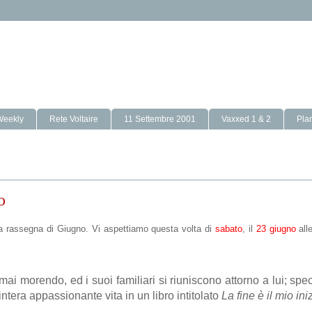
Weekly
Rete Voltaire
11 Settembre 2001
Vaxxed 1 & 2
Pla
o
ima rassegna di Giugno. Vi aspettiamo questa volta di
sabato
, il
23 giugno
all
rmai morendo, ed i suoi familiari si riuniscono attorno a lui; spe
 intera appassionante vita in un libro intitolato
La fine è il mio ini