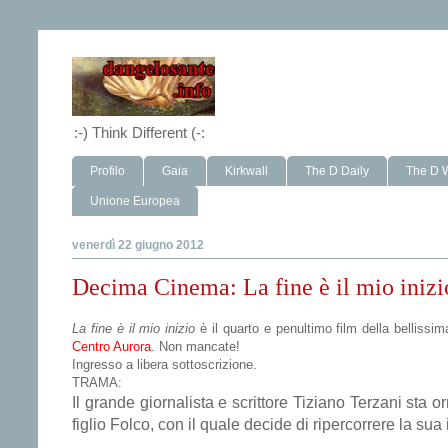
:-) Think Different (-:
Profilo
Gaia
Kirkwall
The D Daily
The D 
Unione Europea
venerdì 22 giugno 2012
Decima Cinema: La fine è il mio inizi
La fine è il mio inizio
è il quarto e penultimo film della belliss
Centro Aurora
. Non mancate!
Ingresso a libera sottoscrizione.
TRAMA:
Il grande giornalista e scrittore Tiziano Terzani sta o
figlio Folco, con il quale decide di ripercorrere la sua