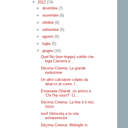
▼
2012
(74)
►
dicembre
(7)
►
novembre
(6)
►
ottobre
(6)
►
settembre
(5)
►
agosto
(6)
►
luglio
(5)
▼
giugno
(10)
Quel filo (non troppo) sottile che
lega Camorra e ...
Decima Cinema: La grande
seduzione
Un altro calciatore colpito da
attacco al cuore, l...
Emanuela Orlandi, un amico a
'Chi l'ha visto?': Ci...
Decima Cinema: La fine è il mio
inizio
Iosif Sklovskij e la vita
extraterrestre
Decima Cinema: Midnight in