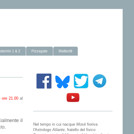
ndemin 1 & 2
Pizzagate
Matteotti
e
ore 21.00
al
cialmente il
Nel tempo in cui nacque
Mosè
fioriva
zio
.
l'Astrologo
Atlante
, fratello del fisico