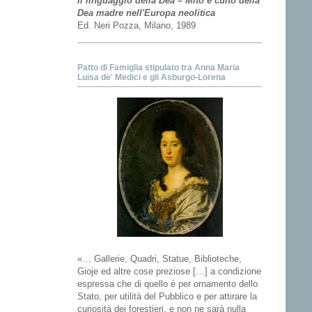
Il linguaggio della Dea – Mito e culto della
Dea madre nell'Europa neolitica
Ed. Neri Pozza, Milano, 1989
Patto di Famiglia stipulato tra Anna Maria
Luisa de' Medici e gli Asburgo-Lorena
«… Gallerie, Quadri, Statue, Biblioteche,
Gioje ed altre cose preziose […] a condizione
espressa che di quello è per ornamento dello
Stato, per utilità del Pubblico e per attirare la
curiosità dei forestieri, e non ne sarà nulla