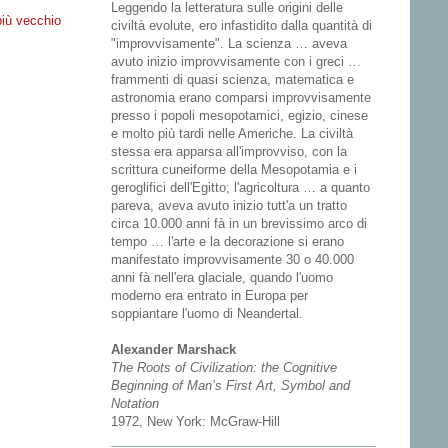
Leggendo la letteratura sulle origini delle
più vecchio
civiltà evolute, ero infastidito dalla quantità di
"improvvisamente". La scienza … aveva
avuto inizio improvvisamente con i greci …
frammenti di quasi scienza, matematica e
astronomia erano comparsi improvvisamente
presso i popoli mesopotamici, egizio, cinese
e molto più tardi nelle Americhe. La civiltà
stessa era apparsa all'improvviso, con la
scrittura cuneiforme della Mesopotamia e i
geroglifici dell'Egitto; l'agricoltura … a quanto
pareva, aveva avuto inizio tutt'a un tratto
circa 10.000 anni fà in un brevissimo arco di
tempo … l'arte e la decorazione si erano
manifestato improvvisamente 30 o 40.000
anni fà nell'era glaciale, quando l'uomo
moderno era entrato in Europa per
soppiantare l'uomo di Neandertal.
Alexander Marshack
The Roots of Civilization: the Cognitive
Beginning of Man’s First Art, Symbol and
Notation
1972, New York: McGraw-Hill