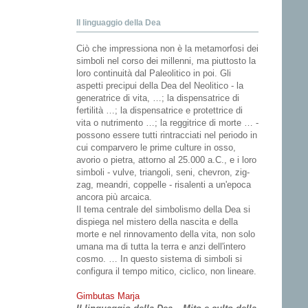
Il linguaggio della Dea
Ciò che impressiona non è la metamorfosi dei
simboli nel corso dei millenni, ma piuttosto la
loro continuità dal Paleolitico in poi. Gli
aspetti precipui della Dea del Neolitico - la
generatrice di vita, …; la dispensatrice di
fertilità …; la dispensatrice e protettrice di
vita o nutrimento …; la reggitrice di morte … -
possono essere tutti rintracciati nel periodo in
cui comparvero le prime culture in osso,
avorio o pietra, attorno al 25.000 a.C., e i loro
simboli - vulve, triangoli, seni, chevron, zig-
zag, meandri, coppelle - risalenti a un'epoca
ancora più arcaica.
Il tema centrale del simbolismo della Dea si
dispiega nel mistero della nascita e della
morte e nel rinnovamento della vita, non solo
umana ma di tutta la terra e anzi dell'intero
cosmo. … In questo sistema di simboli si
configura il tempo mitico, ciclico, non lineare.
Gimbutas Marja