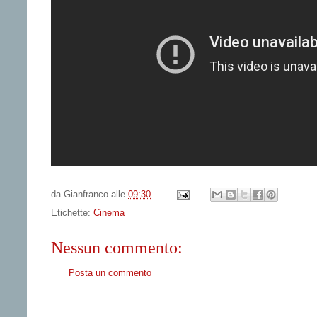
da
Gianfranco
alle
09:30
Etichette:
Cinema
Nessun commento:
Posta un commento