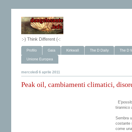
:-) Think Different (-:
Profilo
Gaia
Kirkwall
The D Daily
The D 
Unione Europea
mercoledì 6 aprile 2011
Peak oil, cambiamenti climatici, disordi
E'possib
tirannico 
Sembra un
costante 
come una 