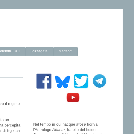
ndemin 1 & 2
Pizzagate
Matteotti
re il regime
to un
Nel tempo in cui nacque
Mosè
fioriva
ona percepita
l'Astrologo
Atlante
, fratello del fisico
 di Egiziani