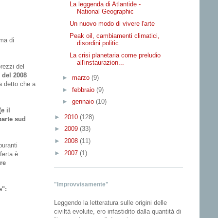
La leggenda di Atlantide -
National Geographic
Un nuovo modo di vivere l'arte
Peak oil, cambiamenti climatici,
ma di
disordini politic...
La crisi planetaria come preludio
all'instaurazion...
rezzi del
 del 2008
►
marzo
(9)
a detto che a
►
febbraio
(9)
►
gennaio
(10)
e il
►
2010
(128)
parte sud
►
2009
(33)
►
2008
(11)
buranti
►
2007
(1)
ferta è
re
"Improvvisamente"
e":
Leggendo la letteratura sulle origini delle
civiltà evolute, ero infastidito dalla quantità di