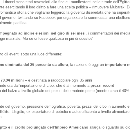
. I tiranni sono stati rovesciati alla fine e i manifestanti nelle strade dell'Egitt
te esercitando il loro diritto a fare una scelta politica – rimuovere Mubarak. D
romantica storia che vogliamo leggerci: la gioventù diseredata che ha superat
el governo, twittando su Facebook per organizzare la sommossa, una ribellion
lmente pacifica.
impegnato ad indire elezioni nel giro di sei mesi
, i commentatori dei media
egge marziale. Ma se ci fosse qualcosa in più di questo?
o gli eventi sotto una luce differente:
e diminuita del 26 percento da allora
, la nazione è oggi un
importatore n
n
79,94 milioni
– è destinata a raddoppiare ogni 35 anni
ende ora dall'importazione di cibo, che è al momento a
prezzi record
 del balzo a livello globale dei prezzi delle materie prime (mentre circa il 40% 
rate del governo, pressione demografica, povertà, prezzi del cibo in aumento 
'élite. L'Egitto, ex esportatore di petrolio e autosufficiente a livello alimentare
o.
gitto e il crollo prolungato dell'Impero Americano
allarga lo sguardo su ciò