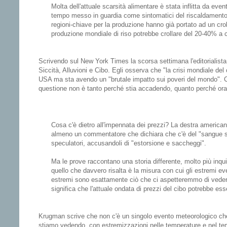
Molta dell'attuale scarsità alimentare è stata inflitta da even
tempo messo in guardia come sintomatici del riscaldamento g
regioni-chiave per la produzione hanno già portato ad un crol
produzione mondiale di riso potrebbe crollare del 20-40% a 
Scrivendo sul New York Times la scorsa settimana l'editorialista 
Siccità, Alluvioni e Cibo. Egli osserva che "la crisi mondiale del
USA ma sta avendo un "brutale impatto sui poveri del mondo". Cit
questione non è tanto perché stia accadendo, quanto perché ora
Cosa c'è dietro all'impennata dei prezzi? La destra american
almeno un commentatore che dichiara che c'è del "sangue su
speculatori, accusandoli di "estorsione e saccheggi".
Ma le prove raccontano una storia differente, molto più inquie
quello che davvero risalta è la misura con cui gli estremi ev
estremi sono esattamente ciò che ci aspetteremmo di vedere
significa che l'attuale ondata di prezzi del cibo potrebbe esse
Krugman scrive che non c'è un singolo evento meteorologico che
stiamo vedendo, con estremizzazioni nelle temperature e nel te