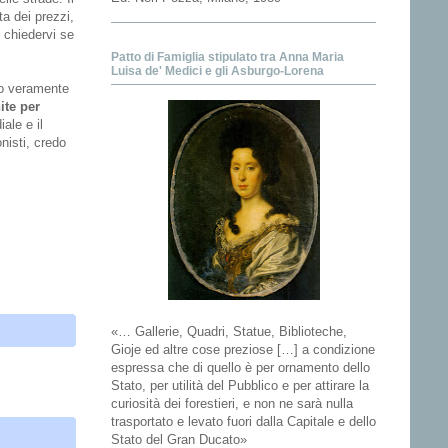
a dei prezzi,
e chiedervi se
Patto di Famiglia stipulato tra Anna Maria
Luisa de' Medici e gli Asburgo-Lorena
ono veramente
ite per
ale e il
onisti, credo
«… Gallerie, Quadri, Statue, Biblioteche,
Gioje ed altre cose preziose […] a condizione
espressa che di quello è per ornamento dello
Stato, per utilità del Pubblico e per attirare la
curiosità dei forestieri, e non ne sarà nulla
trasportato e levato fuori dalla Capitale e dello
Stato del Gran Ducato»