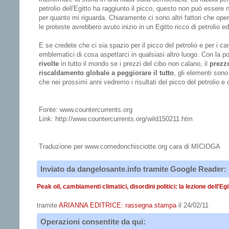
petrolio dell'Egitto ha raggiunto il picco, questo non può esser
per quanto mi riguarda. Chiaramente ci sono altri fattori che oper
le proteste avrebbero avuto inizio in un Egitto ricco di petrolio 
E se credete che ci sia spazio per il picco del petrolio e per i c
emblematici di cosa aspettarci in qualsiasi altro luogo. Con la 
rivolte
in tutto il mondo se i prezzi del cibo non calano, il
prezzo
riscaldamento globale a peggiorare il tutto
, gli elementi sono
che nei prossimi anni vedremo i risultati del picco del petrolio e 
Fonte: www.countercurrents.org
Link: http://www.countercurrents.org/wild150211.htm
Traduzione per www.comedonchisciotte.org cara di MICIOGA
Inviato da dangelosante.info tramite Google Reader:
Peak oil, cambiamenti climatici, disordini politici: la lezione dell'Egi
tramite
ARIANNA EDITRICE: rassegna stampa
il 24/02/11
Operazioni consentite da qui: