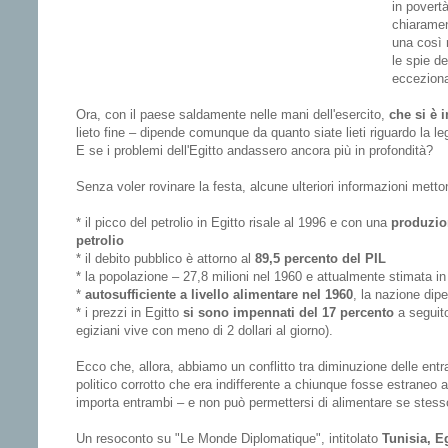
in povertà
chiaramen
una così 
le spie d
ecceziona
Ora, con il paese saldamente nelle mani dell'esercito,
che si è 
lieto fine – dipende comunque da quanto siate lieti riguardo la l
E se i problemi dell'Egitto andassero ancora più in profondità?
Senza voler rovinare la festa, alcune ulteriori informazioni metton
* il picco del petrolio in Egitto risale al 1996 e con una
produzion
petrolio
* il debito pubblico è attorno al
89,5 percento del PIL
* la popolazione – 27,8 milioni nel 1960 e attualmente stimata i
*
autosufficiente a livello alimentare nel 1960
, la nazione dip
* i prezzi in Egitto
si sono impennati del 17 percento
a seguito
egiziani vive con meno di 2 dollari al giorno).
Ecco che, allora, abbiamo un conflitto tra diminuzione delle ent
politico corrotto che era indifferente a chiunque fosse estraneo all
importa entrambi – e non può permettersi di alimentare se stess
Un resoconto su "Le Monde Diplomatique", intitolato
Tunisia, E