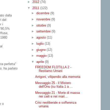
►
2012
(74)
▼
2011
(122)
►
dicembre
(9)
ato dalla
►
novembre
(9)
i del
r i
►
ottobre
(9)
l'80,5%
►
settembre
(9)
iffuse,
►
agosto
(11)
l 1980
►
luglio
(13)
al
►
giugno
(12)
►
maggio
(13)
▼
aprile
(9)
ta perfetta"
FREEDOM FLOTILLA 2 -
o, ha parlato
Restiamo Umani
Arrigoni, vilipendio alla memoria
Messaggio 25 - il Mistero
dell'Onu (su Italia 1 a ...
Messaggio 21 - Morie di massa
nei cieli e nei mari...
Crisi neoliberale e sofferenza
e o
umana