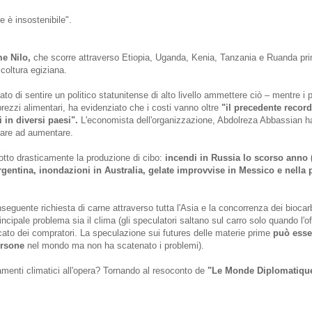
 è insostenibile".
me Nilo,
che scorre attraverso Etiopia, Uganda, Kenia, Tanzania e Ruanda pri
icoltura egiziana.
o di sentire un politico statunitense di alto livello ammettere ciò – mentre i p
rezzi alimentari, ha evidenziato che i costi vanno oltre
"il precedente record
 in diversi paesi".
L'economista dell'organizzazione, Abdolreza Abbassian h
nuare ad aumentare.
otto drasticamente la produzione di cibo:
incendi in Russia lo scorso anno (
Argentina, inondazioni in Australia, gelate improvvise in Messico e nella 
seguente richiesta di carne attraverso tutta l'Asia e la concorrenza dei biocar
ncipale problema sia il clima (gli speculatori saltano sul carro solo quando l'of
ato dei compratori. La speculazione sui futures delle materie prime
può esse
ersone
nel mondo ma non ha scatenato i problemi).
enti climatici all'opera? Tornando al resoconto de
"Le Monde Diplomatiqu