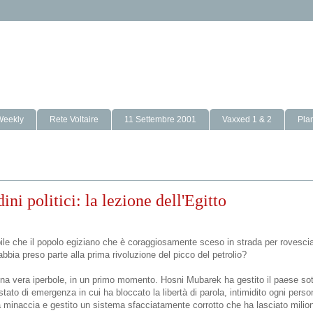
Weekly
Rete Voltaire
11 Settembre 2001
Vaxxed 1 & 2
Pla
ni politici: la lezione dell'Egitto
ile che il popolo egiziano che è coraggiosamente sceso in strada per rovescia
abbia preso parte alla prima rivoluzione del picco del petrolio?
a vera iperbole, in un primo momento. Hosni Mubarek ha gestito il paese sot
stato di emergenza in cui ha bloccato la libertà di parola, intimidito ogni pers
minaccia e gestito un sistema sfacciatamente corrotto che ha lasciato milioni