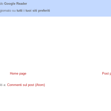
ndo
Google Reader
giornato su
tutti i tuoi siti preferiti
Home page
Post 
iti a:
Commenti sul post (Atom)