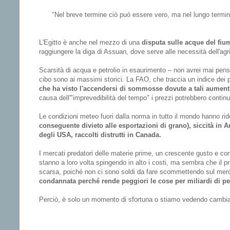
"Nel breve termine ciò può essere vero, ma nel lungo termine
L'Egitto è anche nel mezzo di una
disputa sulle acque del fiu
raggiungere la diga di Assuan, dove serve alle necessità dell'agr
Scarsità di acqua e petrolio in esaurimento – non avrei mai pensat
cibo sono ai massimi storici. La FAO, che traccia un indice dei p
che ha visto l'accendersi di sommosse dovute a tali aumenti
causa dell'"imprevedibilità del tempo" i prezzi potrebbero conti
Le condizioni meteo fuori dalla norma in tutto il mondo hanno rid
conseguente divieto alle esportazioni di grano), siccità in 
degli USA, raccolti distrutti in Canada.
I mercati predatori delle materie prime, un crescente gusto e con
stanno a loro volta spingendo in alto i costi, ma sembra che il pri
scarsa, poiché non ci sono soldi da fare scommettendo sul merc
condannata perché rende peggiori le cose per miliardi di p
Perciò, è solo un momento di sfortuna o stiamo vedendo cambiam