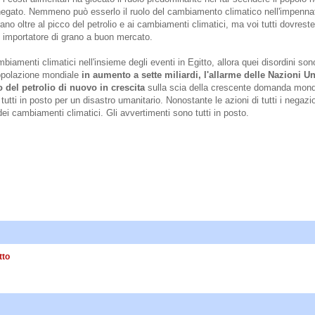
e negato. Nemmeno può esserlo il ruolo del cambiamento climatico nell'impennat
ano oltre al picco del petrolio e ai cambiamenti climatici, ma voi tutti dovrest
ed importatore di grano a buon mercato.
ambiamenti climatici nell'insieme degli eventi in Egitto, allora quei disordini s
popolazione mondiale
in aumento a sette miliardi, l'allarme delle Nazioni Un
 del petrolio di nuovo in crescita
sulla scia della crescente domanda mondi
 tutti in posto per un disastro umanitario. Nonostante le azioni di tutti i negazi
dei cambiamenti climatici. Gli avvertimenti sono tutti in posto.
tto