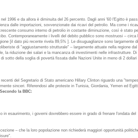
o nel 1996 e da allora è diminuita del 26 percento. Dagli anni '60 l'Egitto è pass
za dalle importazioni, sovvenzionate dai ricavi del petrolio. Ma come i ricav
rescente consumo interno di petrolio in costante diminuzione, così è stato pe
cibo. Contemporaneamente i livelli del debito pubblico sono mostruosi – circa 
regione [il dato più recente rivela 89,5% ]. Le disuguaglianze sono largamente d
eoliberiste di "aggiustamento strutturale" – largamente attuate nella regione da
ale, la riduzione dei salari e la mancanza di investimenti nelle infrastrutture. Di
i sotto della soglia di povertà fissata dalle Nazioni Unite in meno di 2 dollari 
i recenti del Segretario di Stato americano Hillary Clinton riguardo una "tempes
rmente sinceri. Riferendosi alle proteste in Tunisia, Giordania, Yemen ed Egitt
Secondo la BBC:
lio in esaurimento, i governi dovrebbero essere in grado di frenare l'ondata del
cezione – che la loro popolazione non richiederà maggiori opportunità politich
sure".