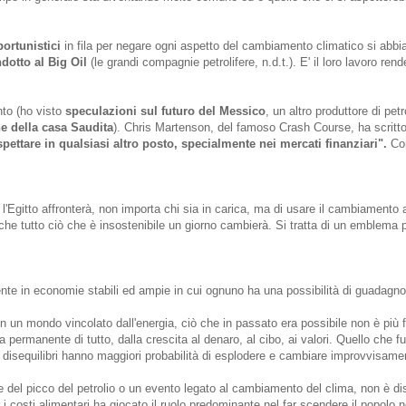
ortunistici
in fila per negare ogni aspetto del cambiamento climatico si abbia
ndotto al Big Oil
(le grandi compagnie petrolifere, n.d.t.). E' il loro lavoro rend
nto (ho visto
speculazioni sul futuro del Messico
, un altro produttore di pet
ne della casa Saudita
). Chris Martenson, del famoso Crash Course, ha scritto
ettare in qualsiasi altro posto, specialmente nei mercati finanziari".
Con
che l'Egitto affronterà, non importa chi sia in carica, ma di usare il cambiamento
che tutto ciò che è insostenibile un giorno cambierà. Si tratta di un emblema p
te in economie stabili ed ampie in cui ognuno ha una possibilità di guadagno
 In un mondo vincolato dall'energia, ciò che in passato era possibile non è più fa
permanente di tutto, dalla crescita al denaro, al cibo, ai valori. Quello che f
i disequilibri hanno maggiori probabilità di esplodere e cambiare improvvisame
ne del picco del petrolio o un evento legato al cambiamento del clima, non è dist
i costi alimentari ha giocato il ruolo predominante nel far scendere il popolo ne