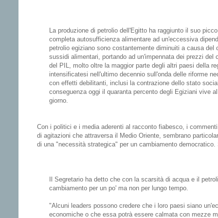
La produzione di petrolio dell'Egitto ha raggiunto il suo picc
completa autosufficienza alimentare ad un'eccessiva dipenden
petrolio egiziano sono costantemente diminuiti a causa del c
sussidi alimentari, portando ad un'impennata dei prezzi del 
del PIL, molto oltre la maggior parte degli altri paesi della 
intensificatesi nell'ultimo decennio sull'onda delle riforme n
con effetti debilitanti, inclusi la contrazione dello stato soci
conseguenza oggi il quaranta percento degli Egiziani vive al d
giorno.
Con i politici e i media aderenti al racconto fiabesco, i comment
di agitazioni che attraversa il Medio Oriente, sembrano particola
di una "necessità strategica" per un cambiamento democratico.
Il Segretario ha detto che con la scarsità di acqua e il petro
cambiamento per un po' ma non per lungo tempo.
"Alcuni leaders possono credere che i loro paesi siano un'ec
economiche o che essa potrà essere calmata con mezze mi