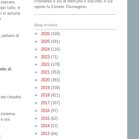
Prometeo
e zio di
Mercurio il Vecchio
, il cui
o stavano
nipote fu
Ermete Trismegisto
.
opo tutto, è
o in astuzia
e
Blog Archive
►
2026
(104)
 parlano di
►
2025
(181)
►
2024
(116)
►
2023
(71)
►
2022
(178)
etto di
►
2021
(353)
►
2020
(381)
►
2019
(339)
►
2018
(421)
dei cittadini
►
2017
(167)
►
2016
(97)
e sistema
►
2015
(62)
 e ora
►
2014
(57)
►
2013
(64)
: