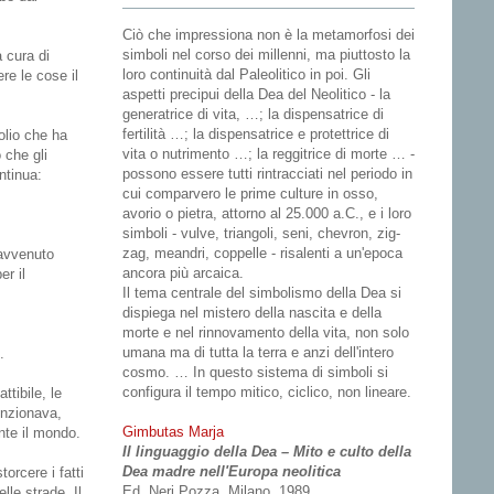
Ciò che impressiona non è la metamorfosi dei
simboli nel corso dei millenni, ma piuttosto la
 cura di
loro continuità dal Paleolitico in poi. Gli
ere le cose il
aspetti precipui della Dea del Neolitico - la
generatrice di vita, …; la dispensatrice di
fertilità …; la dispensatrice e protettrice di
rolio che ha
vita o nutrimento …; la reggitrice di morte … -
 che gli
possono essere tutti rintracciati nel periodo in
tinua:
cui comparvero le prime culture in osso,
avorio o pietra, attorno al 25.000 a.C., e i loro
simboli - vulve, triangoli, seni, chevron, zig-
zag, meandri, coppelle - risalenti a un'epoca
 avvenuto
ancora più arcaica.
er il
Il tema centrale del simbolismo della Dea si
dispiega nel mistero della nascita e della
morte e nel rinnovamento della vita, non solo
umana ma di tutta la terra e anzi dell'intero
.
cosmo. … In questo sistema di simboli si
configura il tempo mitico, ciclico, non lineare.
ttibile, le
unzionava,
Gimbutas Marja
nte il mondo.
Il linguaggio della Dea – Mito e culto della
Dea madre nell'Europa neolitica
orcere i fatti
Ed. Neri Pozza, Milano, 1989
lle strade. Il