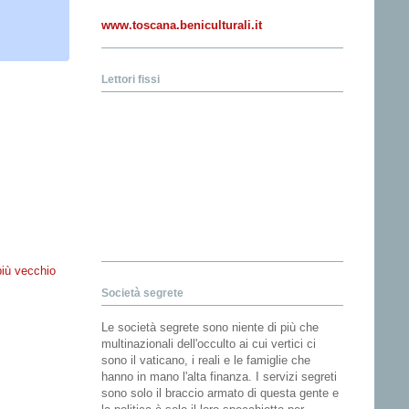
www.toscana.beniculturali.it
Lettori fissi
più vecchio
Società segrete
Le società segrete sono niente di più che
multinazionali dell'occulto ai cui vertici ci
sono il vaticano, i reali e le famiglie che
hanno in mano l'alta finanza. I servizi segreti
sono solo il braccio armato di questa gente e