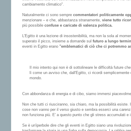
cambiamento climatico".
Naturalmente ci sono sempre
commentatori politicamente opp
menzionare – e che, abbastanza stranamente,
viene tutto rico
più possibile
confuse e caricate di valenza politica.
L'Egitto è una lezione di insostenibilità, ma non la sola al mome
superato il picco, insieme a domande sul
futuro a lungo termi
eventi in Egitto erano
"emblematici di ciò che ci potremmo asp
Il mio intento qui non è di sottolineare le difficoltà future 
lì come un avviso che, dall'Egitto, ci ricordi semplicemente 
mondo.
Con abbondanza di energia e di cibo, siamo immersi piacevolmen
Non che tutti ci riusciranno, sia chiaro, ma la possibilità esiste.
cose non vanno per il verso giusto e sembra esserci una carenza 
non funziona più. E' a questo punto che gli stress accumulati e 
Se è un'iperbole dire che gli eventi in Egitto siano una rivoluzio
trasformare la storia in una fiaba sulla democrazia. La rabbia per 