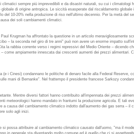
ti climatici sempre più imprevedibili e da disastri naturali, su cui i climatologi
lobale di origine antropica. Le siccità esasperate dal riscaldamento globale 
lo del 10-20% nella produzione di riso nell'ultimo decennio. Per la metà del se
causa dei soli cambiamenti climatici.
Paul Krugman ha affrontato la questione in un articolo meravigliosamente scrit
 cibo – la seconda nel giro di tre anni" può non avere un enorme impatto sull'in
a la rabbia corrente verso i regimi repressivi del Medio Oriente – dicendo ch
 – come ampiamente innescata dai crescenti aumenti dei prezzi alimentari. C
a (e i Cinesi) condannano le politiche di denaro facile alla Federal Reserve, c
lle mani di Bernanke". Nel frattempo il presidente francese Sarkozy condann
tante. Mentre diversi fattori hanno contribuito all'impennata dei prezzi aliment
enti meteorologici hanno mandato in frantumi la produzione agricola. E tali eve
 a causa del cambiamento climatico indotto dall'aumento dei gas serra – il 
re solo agli inizi.
 si possa attribuire al cambiamento climatico causato dall'uomo, "ma il mode
mpo in generale sta diventando molto comune ed è quello che ci si aspettereb