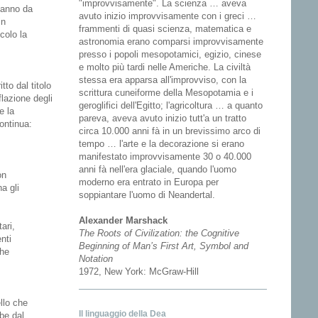
"improvvisamente". La scienza … aveva
 hanno da
avuto inizio improvvisamente con i greci …
in
frammenti di quasi scienza, matematica e
colo la
astronomia erano comparsi improvvisamente
presso i popoli mesopotamici, egizio, cinese
e molto più tardi nelle Americhe. La civiltà
stessa era apparsa all'improvviso, con la
to dal titolo
scrittura cuneiforme della Mesopotamia e i
flazione degli
geroglifici dell'Egitto; l'agricoltura … a quanto
e la
pareva, aveva avuto inizio tutt'a un tratto
ontinua:
circa 10.000 anni fà in un brevissimo arco di
tempo … l'arte e la decorazione si erano
manifestato improvvisamente 30 o 40.000
anni fà nell'era glaciale, quando l'uomo
on
moderno era entrato in Europa per
a gli
soppiantare l'uomo di Neandertal.
Alexander Marshack
ari,
The Roots of Civilization: the Cognitive
nti
Beginning of Man’s First Art, Symbol and
che
Notation
1972, New York: McGraw-Hill
llo che
Il linguaggio della Dea
be dal