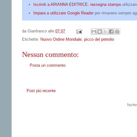
Iscriviti a ARIANNA EDITRICE: rassegna stampa
utilizza
Impara a utilizzare Google Reader
per rimanere sempre ag
da
Gianfranco
alle
07:07
Etichette:
Nuovo Ordine Mondiale
,
picco del petrolio
Nessun commento:
Posta un commento
Post più recente
Iscriv