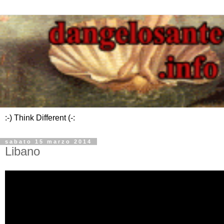
:-) Think Different (-:
sabato 15 marzo 2014
Libano