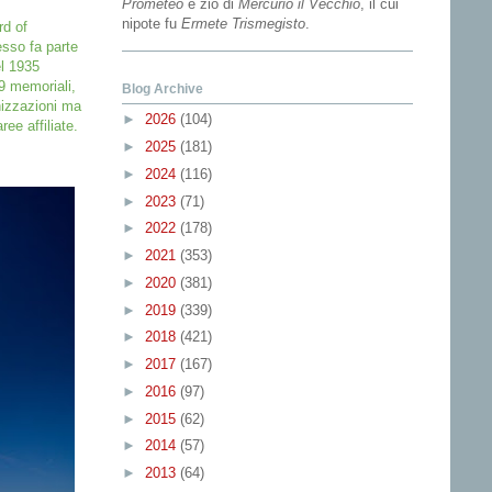
Prometeo
e zio di
Mercurio il Vecchio
, il cui
nipote fu
Ermete Trismegisto
.
rd of
sso fa parte
l 1935
29 memoriali,
Blog Archive
anizzazioni ma
►
2026
(104)
ee affiliate.
►
2025
(181)
►
2024
(116)
►
2023
(71)
►
2022
(178)
►
2021
(353)
►
2020
(381)
►
2019
(339)
►
2018
(421)
►
2017
(167)
►
2016
(97)
►
2015
(62)
►
2014
(57)
►
2013
(64)