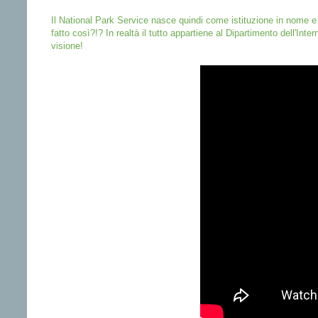
Il National Park Service nasce quindi come istituzione in nome e t
fatto così?!?
In realtà il tutto appartiene al Dipartimento dell'Inte
visione!