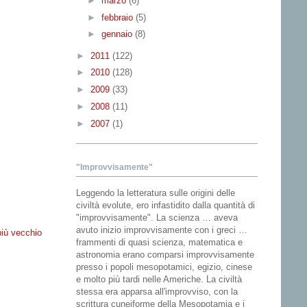
►
marzo
(6)
►
febbraio
(5)
►
gennaio
(8)
►
2011
(122)
►
2010
(128)
►
2009
(33)
►
2008
(11)
►
2007
(1)
"Improvvisamente"
Leggendo la letteratura sulle origini delle
civiltà evolute, ero infastidito dalla quantità di
"improvvisamente". La scienza … aveva
avuto inizio improvvisamente con i greci …
più vecchio
frammenti di quasi scienza, matematica e
astronomia erano comparsi improvvisamente
presso i popoli mesopotamici, egizio, cinese
e molto più tardi nelle Americhe. La civiltà
stessa era apparsa all'improvviso, con la
scrittura cuneiforme della Mesopotamia e i