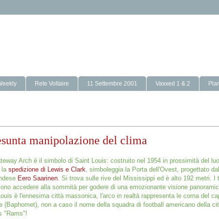
Weekly
Rete Voltaire
11 Settembre 2001
Vaxxed 1 & 2
Pla
esunta manipolazione del clima
ateway Arch è il simbolo di Saint Louis: costruito nel 1954 in prossimità del lu
ì la
spedizione di Lewis e Clark
, simboleggia la Porta dell'Ovest,
progettato dal
andese
Eero Saarinen
.
Si trova sulle rive del Mississippi ed è alto 192 metri. I t
ono accedere alla sommità per godere di una emozionante visione panoramica 
Louis è l'ennesima città massonica, l'arco in realtà rappresenta le corna del c
te (Baphomet), non a caso il nome della squadra di football americano della cit
s "Rams"!