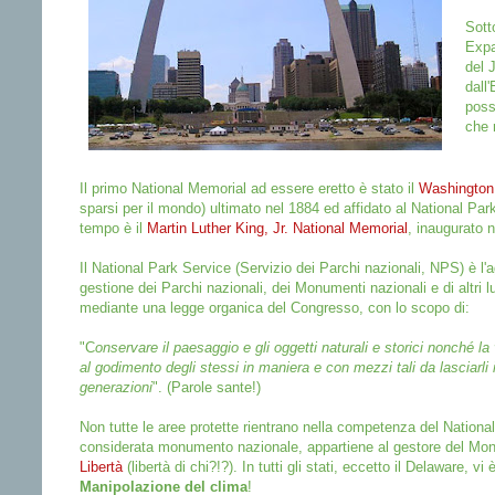
Sott
Expa
del 
dall
poss
che 
Il primo National Memorial ad essere eretto è stato il
Washingto
sparsi per il mondo) ultimato nel 1884 ed affidato al National Park
tempo è il
Martin Luther King, Jr. National Memorial
, inaugurato 
Il National Park Service (Servizio dei Parchi nazionali, NPS) è l'
gestione dei Parchi nazionali, dei Monumenti nazionali e di altri l
mediante una legge organica del Congresso, con lo scopo di:
"C
onservare il paesaggio e gli oggetti naturali e storici nonché l
al godimento degli stessi in maniera e con mezzi tali da lasciarli i
generazioni
". (Parole sante!)
Non tutte le aree protette rientrano nella competenza del Nation
considerata monumento nazionale, appartiene al gestore del Mo
Libertà
(libertà di chi?!?). In tutti gli stati, eccetto il Delaware, v
Manipolazione del clima
!