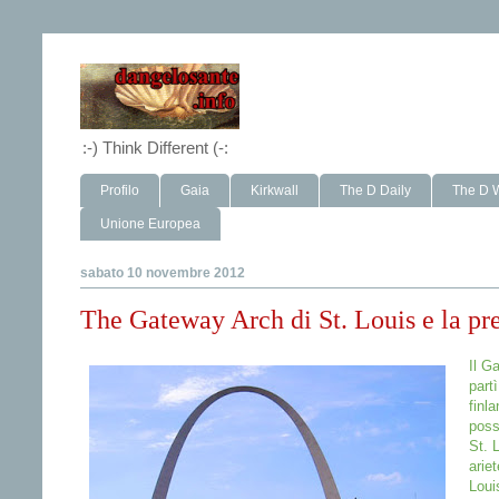
:-) Think Different (-:
Profilo
Gaia
Kirkwall
The D Daily
The D 
Unione Europea
sabato 10 novembre 2012
The Gateway Arch di St. Louis e la pr
Il G
part
finl
poss
St. 
arie
Loui