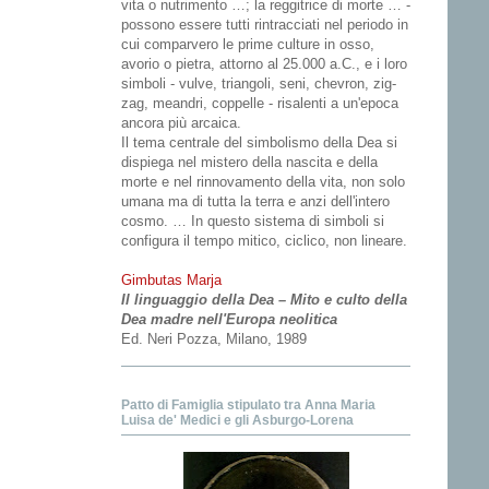
vita o nutrimento …; la reggitrice di morte … -
possono essere tutti rintracciati nel periodo in
cui comparvero le prime culture in osso,
avorio o pietra, attorno al 25.000 a.C., e i loro
simboli - vulve, triangoli, seni, chevron, zig-
zag, meandri, coppelle - risalenti a un'epoca
ancora più arcaica.
Il tema centrale del simbolismo della Dea si
dispiega nel mistero della nascita e della
morte e nel rinnovamento della vita, non solo
umana ma di tutta la terra e anzi dell'intero
cosmo. … In questo sistema di simboli si
configura il tempo mitico, ciclico, non lineare.
Gimbutas Marja
Il linguaggio della Dea – Mito e culto della
Dea madre nell'Europa neolitica
Ed. Neri Pozza, Milano, 1989
Patto di Famiglia stipulato tra Anna Maria
Luisa de' Medici e gli Asburgo-Lorena