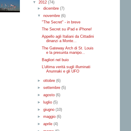
▼
2012
(74)
►
dicembre
(7)
▼
novembre
(6)
"The Secret" - in breve
The Secret su iPad e iPhone!
Appello agli Italiani da Cittadini
dinanzi a Monte...
The Gateway Arch di St. Louis
e la presunta manipo...
Bagliori nel buio
L'ultima verità sugli illuminati
Anunnaki e gli UFO
►
ottobre
(6)
►
settembre
(5)
►
agosto
(6)
►
luglio
(5)
►
giugno
(10)
►
maggio
(6)
►
aprile
(4)