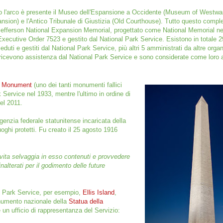
o l'arco è presente il Museo dell'Espansione a Occidente (Museum of Westwa
nsion) e l'Antico Tribunale di Giustizia (Old Courthouse).
Tutto questo comple
Jefferson National Expansion Memorial, progettato come National Memorial ne
'Executive Order 7523 e gestito dal National Park Service.
Esistono in totale 
eduti e gestiti dal National Park Service, più altri 5 amministrati da altre org
ricevono assistenza dal National Park Service e sono considerate come loro ar
n Monument
(uno dei tanti monumenti fallici
 Service nel 1933, mentre l'ultimo in ordine di
nel 2011.
agenzia federale statunitense incaricata della
uoghi protetti. Fu creato il 25 agosto 1916
a vita selvaggia in esso contenuti e provvedere
nalterati per il godimento delle future
al Park Service, per esempio,
Ellis Island
,
numento nazionale della
Statua della
i è un ufficio di rappresentanza del Servizio: