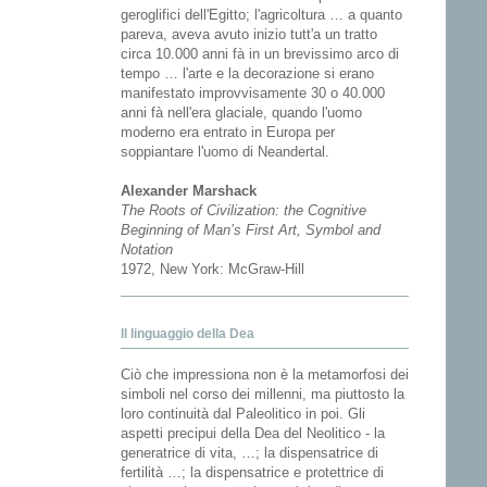
geroglifici dell'Egitto; l'agricoltura … a quanto
pareva, aveva avuto inizio tutt'a un tratto
circa 10.000 anni fà in un brevissimo arco di
tempo … l'arte e la decorazione si erano
manifestato improvvisamente 30 o 40.000
anni fà nell'era glaciale, quando l'uomo
moderno era entrato in Europa per
soppiantare l'uomo di Neandertal.
Alexander Marshack
The Roots of Civilization: the Cognitive
Beginning of Man’s First Art, Symbol and
Notation
1972, New York: McGraw-Hill
Il linguaggio della Dea
Ciò che impressiona non è la metamorfosi dei
simboli nel corso dei millenni, ma piuttosto la
loro continuità dal Paleolitico in poi. Gli
aspetti precipui della Dea del Neolitico - la
generatrice di vita, …; la dispensatrice di
fertilità …; la dispensatrice e protettrice di