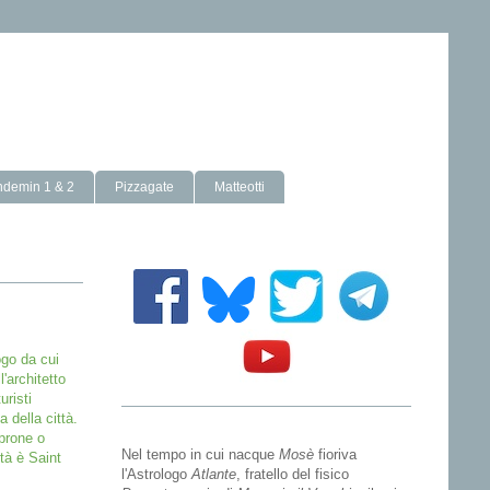
ndemin 1 & 2
Pizzagate
Matteotti
ogo da cui
l'architetto
uristi
della città.
aprone o
Nel tempo in cui nacque
Mosè
fioriva
tà è Saint
l'Astrologo
Atlante
, fratello del fisico