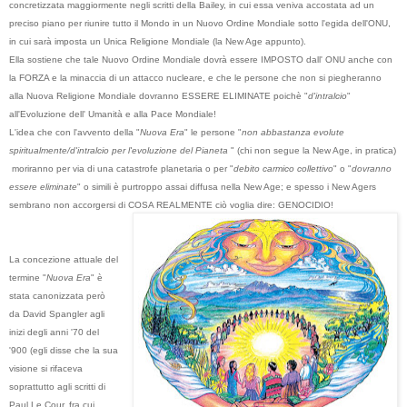
concretizzata maggiormente negli scritti della Bailey, in cui essa veniva accostata ad un
preciso piano per riunire tutto il Mondo in un Nuovo Ordine Mondiale sotto l'egida dell'ONU,
in cui sarà imposta un Unica Religione Mondiale (la New Age appunto).
Ella sostiene che tale Nuovo Ordine Mondiale dovrà essere IMPOSTO dall' ONU anche con
la FORZA e la minaccia di un attacco nucleare, e che le persone che non si piegheranno
alla Nuova Religione Mondiale dovranno ESSERE ELIMINATE poichè "
d'intralcio
"
all'Evoluzione dell' Umanità e alla Pace Mondiale!
L'idea che con l'avvento della "
Nuova Era
" le persone "
non abbastanza evolute
spiritualmente/d'intralcio per l'evoluzione del Pianeta
" (chi non segue la New Age, in pratica)
moriranno per via di una catastrofe planetaria o per "
debito carmico collettivo
" o "
dovranno
essere eliminate
" o simili è purtroppo assai diffusa nella New Age; e spesso i New Agers
sembrano non accorgersi di COSA REALMENTE ciò voglia dire: GENOCIDIO!
La concezione attuale del
termine "
Nuova Era
" è
stata canonizzata però
da David Spangler agli
inizi degli anni '70 del
'900 (egli disse che la sua
visione si rifaceva
soprattutto agli scritti di
Paul Le Cour, fra cui