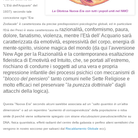
"
L'Età dell'Acquario
" del
La Gloriosa Nuova Era con tutti i popoli uniti nel NWO
1937); secondo tale
concezione ogni "E
ra
Zodiacale
" è caratterizzata da precise predisposizioni psicologiche globali, ed in particolare
razionalità, conformismo, paura,
l'Età dei Pesci è stata caratterizzata da
dolore, fanatismo, violenza, mentre l'Età dell' Acquario sarà
caratterizzata da emotività, espressività del corpo, energia di
mente-spirito, visione magica del mondo (da qui l'avversione
New Age per la Razionalità e la contemporanea esaltazione
fideistica di Emotività ed Intuito, che, se portati all'estremo,
rischiano di condurre i soggetti ad una vera e propria
regressione infantile dei processi psichici con meccanismi di
"
blocco del pensiero
" tanto comuni nelle Sette Religiose e
molto efficaci nel preservare "
la purezza dottrinale
" dagli
attacchi della logica).
Questa "N
uova Era
" secondo alcuni sarebbe associata ad un "
salto quantico in un'altra
dimensione
" o ad un repentino "
aumento di
consapevolezza
" della popolazione o roba
simile (il perchè viene solitamente spiegato con strane elucubrazioni pseudoscientifiche su
DNA, fisica quantistica, effetti radianti del centro della galassia o perfino alieni semidivini che
vengono in nostro soccorso per salvarci dal
Riscaldamento Globale
ecc).