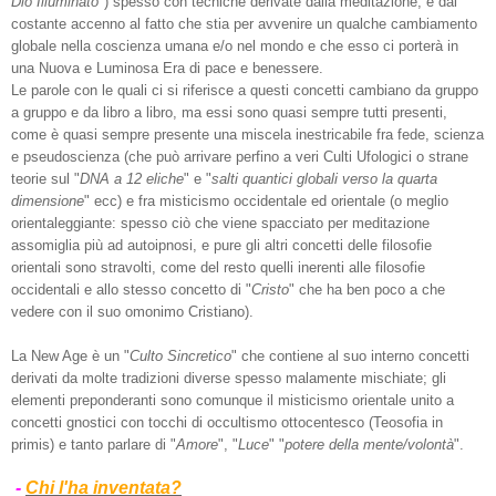
Dio Illuminato
") spesso con tecniche derivate dalla meditazione, e dal
costante accenno al fatto che stia per avvenire un qualche cambiamento
globale nella coscienza umana e/o nel mondo e che esso ci porterà in
una Nuova e Luminosa Era di pace e benessere.
Le parole con le quali ci si riferisce a questi concetti cambiano da gruppo
a gruppo e da libro a libro, ma essi sono quasi sempre tutti presenti,
come è quasi sempre presente una miscela inestricabile fra fede, scienza
e pseudoscienza (che può arrivare perfino a veri Culti Ufologici o strane
teorie sul "
DNA a 12 eliche
" e "
salti quantici globali verso la quarta
dimensione
" ecc) e fra misticismo occidentale ed orientale (o meglio
orientaleggiante: spesso ciò che viene spacciato per meditazione
assomiglia più ad autoipnosi, e pure gli altri concetti delle filosofie
orientali sono stravolti, come del resto quelli inerenti alle filosofie
occidentali e allo stesso concetto di "
Cristo
" che ha ben poco a che
vedere con il suo omonimo Cristiano).
La New Age è un "
Culto Sincretico
" che contiene al suo interno concetti
derivati da molte tradizioni diverse spesso malamente mischiate; gli
elementi preponderanti sono comunque il misticismo orientale unito a
concetti gnostici con tocchi di occultismo ottocentesco (Teosofia in
primis) e tanto parlare di "
Amore
", "
Luce
" "
potere della mente/volontà
".
-
Chi l'ha inventata?