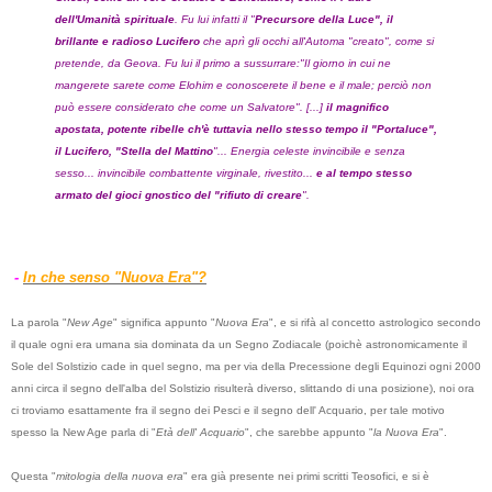
dell'Umanità spirituale
. Fu lui infatti il "
Precursore della Luce", il
brillante e radioso Lucifero
che aprì gli occhi all'Automa "creato", come si
pretende, da Geova. Fu lui il primo a sussurrare:"Il giorno in cui ne
mangerete sarete come Elohim e conoscerete il bene e il male; perciò non
può essere considerato che come un Salvatore". [...]
il magnifico
apostata, potente ribelle ch'è tuttavia nello stesso tempo il "Portaluce",
il Lucifero, "Stella del Mattino
"... Energia celeste invincibile e senza
sesso... invincibile combattente virginale, rivestito...
e al tempo stesso
armato del gioci gnostico del "rifiuto di creare
".
-
In che senso "Nuova Era"?
La parola "
New Age
" significa appunto "
Nuova Era
", e si rifà al concetto astrologico secondo
il quale ogni era umana sia dominata da un Segno Zodiacale (poichè astronomicamente il
Sole del Solstizio cade in quel segno, ma per via della Precessione degli Equinozi ogni 2000
anni circa il segno dell'alba del Solstizio risulterà diverso, slittando di una posizione), noi ora
ci troviamo esattamente fra il segno dei Pesci e il segno dell' Acquario, per tale motivo
spesso la New Age parla di "
Età dell'
Acquario
", che sarebbe appunto "
la Nuova Era
".
Questa "
mitologia della nuova era
" era già presente nei primi scritti Teosofici, e si è