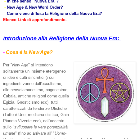
-
In che senso "Nuova Era"?
-
New Age & New Word Order?
-
Come viene diffusa la Religione della Nuova Era?
Elenco Link di approfondimento.
______________________________
Introduzione alla Religione della Nuova Era:
-
Cosa è la New Age?
Per "
New Age
" si intendono
solitamente un insieme eterogeneo
di idee e culti sincretici (i cui
ingredienti vanno dall'occultismo,
allo neosciamanesimo, paganesimo,
Cabala, antiche religioni come quella
Egizia, Gnosticismo ecc), tutti
caratterizzati da tendenze Olistiche
(Tutto è Uno, medicina olistica, Gaia
Pianeta Vivente ecc), dall'accento
sullo "
sviluppare le vere potenzialità
umane
" (fino ad arrivare all' "
Uomo-