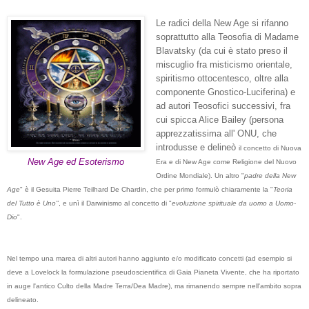
Le radici della New Age si rifanno
soprattutto alla Teosofia di Madame
Blavatsky (da cui è stato preso il
miscuglio fra misticismo orientale,
spiritismo ottocentesco, oltre alla
componente Gnostico-Luciferina) e
ad autori Teosofici successivi, fra
cui spicca Alice Bailey (persona
apprezzatissima all' ONU, che
introdusse e delineò
il concetto di Nuova
New Age ed Esoterismo
Era e di New Age come Religione del Nuovo
Ordine Mondiale). Un altro "
padre della New
Age
" è il Gesuita Pierre Teilhard De Chardin, che per primo formulò chiaramente la "
Teoria
del Tutto è Uno"
, e unì il Darwinismo al concetto di "
evoluzione spirituale da uomo a Uomo-
Dio
".
Nel tempo una marea di altri autori hanno aggiunto e/o modificato concetti (ad esempio si
deve a Lovelock la formulazione pseudoscientifica di Gaia Pianeta Vivente, che ha riportato
in auge l'antico Culto della Madre Terra/Dea Madre), ma rimanendo sempre nell'ambito sopra
delineato.