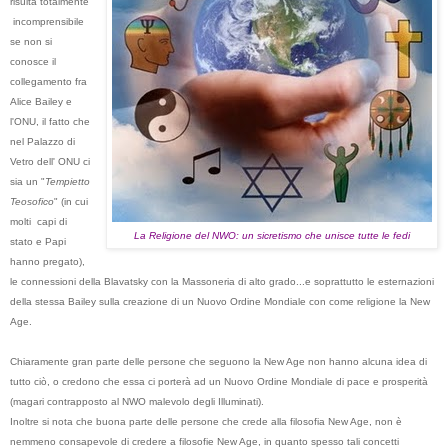
risulta totalmente
incomprensibile
se non si
conosce il
collegamento fra
Alice Bailey e
l'ONU, il fatto che
nel Palazzo di
Vetro dell' ONU ci
sia un "
Tempietto
Teosofico
" (in cui
molti capi di
La Religione del NWO: un sicretismo che unisce tutte le fedi
stato e Papi
hanno pregato),
le connessioni della Blavatsky con la Massoneria di alto grado...e soprattutto le esternazioni
della stessa Bailey sulla creazione di un Nuovo Ordine Mondiale con come religione la New
Age.
Chiaramente gran parte delle persone che seguono la New Age non hanno alcuna idea di
tutto ciò, o credono che essa ci porterà ad un Nuovo Ordine Mondiale di pace e prosperità
(magari contrapposto al NWO malevolo degli Illuminati).
Inoltre si nota che buona parte delle persone che crede alla filosofia New Age, non è
nemmeno consapevole di credere a filosofie New Age, in quanto spesso tali concetti