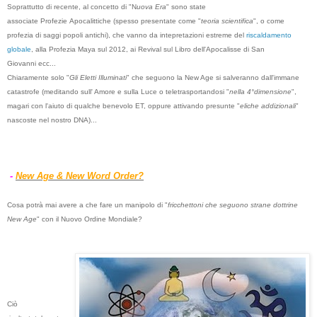
Soprattutto di recente, al concetto di "N
uova Era
" sono state
associate Profezie Apocalittiche (spesso presentate come "
teoria scientifica
", o come
profezia di saggi popoli antichi), che vanno da intepretazioni estreme del
riscaldamento
globale
, alla Profezia Maya sul 2012, ai Revival sul Libro dell'Apocalisse di San
Giovanni ecc...
Chiaramente solo "
Gli Eletti Illuminati
" che seguono la New Age si salveranno dall'immane
catastrofe (meditando sull' Amore e sulla Luce o teletrasportandosi "
nella 4°dimensione
",
magari con l'aiuto di qualche benevolo ET, oppure attivando presunte "
eliche addizionali
"
nascoste nel nostro DNA)...
-
New Age & New Word Order?
Cosa potrà mai avere a che fare un manipolo di "
fricchettoni che seguono strane dottrine
New Age
" con il Nuovo Ordine Mondiale?
Ciò