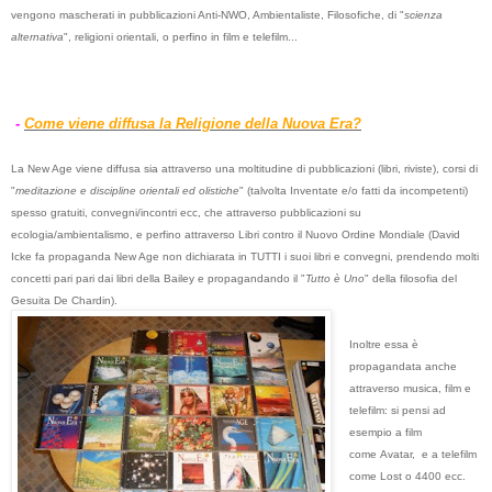
vengono mascherati in pubblicazioni Anti-NWO, Ambientaliste, Filosofiche, di "
scienza
alternativa
", religioni orientali, o perfino in film e telefilm...
-
Come viene diffusa la Religione della Nuova Era?
La New Age viene diffusa sia attraverso una moltitudine di pubblicazioni (libri, riviste), corsi di
"
meditazione e discipline orientali ed olistiche
" (talvolta Inventate e/o fatti da incompetenti)
spesso gratuiti, convegni/incontri ecc, che attraverso pubblicazioni su
ecologia/ambientalismo, e perfino attraverso Libri contro il Nuovo Ordine Mondiale (David
Icke fa propaganda New Age non dichiarata in TUTTI i suoi libri e convegni, prendendo molti
concetti pari pari dai libri della Bailey e propagandando il "
Tutto è Uno
" della filosofia del
Gesuita De Chardin).
Inoltre essa è
propagandata anche
attraverso musica, film e
telefilm: si pensi ad
esempio a film
come Avatar, e a telefilm
come Lost o 4400 ecc.