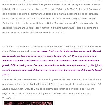
non si sa se umani, divini o alieni, che governerebbero il mondo in segreto..e che, in teoria
DOVREBBERO essere benevoli) come "
Il cavallo Pallido della Morte
" citato nell' Apocalisse
(che avrebbe il compito di sterminare un terzo dell' umanità, scegliendolo fra chi ostacola
l'Evoluzione Spirituale del Pianeta, ovvero fra chi ostacola il suo progetto di un Nuovo
Ordine Mondiale e della nuova Religione Unica Mondiale) e parla di Bombe Atomiche che
dovrebbero mandare un terzo dell' umanità "
in un'altra dimensione
" (oltre a costringere le
nazioni reticenti ad unirsi al NWO, sotto l'egida dell' ONU).
La moderna "
Sacerdotessa New Age
" Barbara Marx Hubbard (molto amica dei Rockefeller)
cita la Bailey, parlando di come
"
un quarto
[dell'umanità]
è distruttivo, sono semi difettosi
.
Nel passato era loro permesso morire di morte naturale
[…].
Ora, man mano che si
avvicina il grande cambiamento da creatura a essere cocreativo – ovvero erede dei
poteri di Dio – quel quarto distruttivo va eliminato dalla comunità umana
[…].
Noi
[gli Alti
Iniziati]
siamo gli incaricati del processo di selezione divina a favore del pianeta Terra
"
(2002)".
Ditemi se ciò non vi sembra assai affine all' Eugenetica Nazista, e se non vi sembra che sta
gente stia parlando in realtà di effettuare GENOCIDI dettati dalla Fede (chiaramente per "
Il
Bene Supremo dell' Umanità
"..ma ciò lo diceva pure Hitler, se non erro..e pure lui era
vegetariano e amava i cani, oltre a seguire una filosofia esoterica assai vicina alla
Teosofia...).