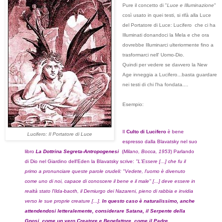
Pure il concetto di "
Luce e Illuminazione
"
così usato in quei testi, si rifà alla Luce
del Portatore di Luce: Lucifero che ci ha
Illuminati donandoci la Mela e che ora
dovrebbe Illuminarci ulteriormente fino a
trasformarci nell' Uomo-Dio.
Quindi per vedere se davvero la New
Age inneggia a Lucifero...basta guardare
nei testi di chi l'ha fondata....
Esempio:
Il
Culto di Lucifero
è bene
Lucifero: Il Portatore di Luce
espresso dalla Blavatsky nel suo
libro
La Dottrina Segreta-
Antropogenesi
(
Milano, Bocca, 1953
) Parlando
di Dio nel Giardino dell'Eden la Blavatsky scrive:
"L'Essere [...] che fu il
primo a pronunciare queste parole crudeli: "Vedete, l'uomo è divenuto
come uno di noi, capace di conoscere il bene e il male" [...] deve essere in
realtà stato l'Ilda-baoth, il Demiurgo dei Nazareni, pieno di rabbia e invidia
verso le sue proprie creature [...].
In questo caso è naturalissimo, anche
attendendosi letteralemente, considerare Satana, il Serpente della
Gnosi, come un vero Creatore e Benefattore, come il Padre