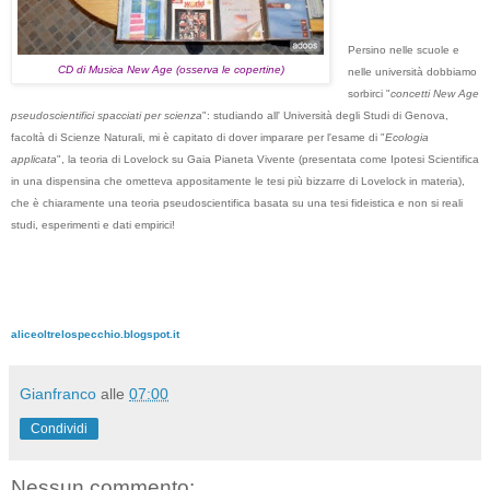
Persino nelle scuole e
CD di Musica New Age (osserva le copertine)
nelle università dobbiamo
sorbirci "
concetti New Age
pseudoscientifici spacciati per scienza
": studiando all' Università degli Studi di Genova,
facoltà di Scienze Naturali, mi è capitato di dover imparare per l'esame di "
Ecologia
applicata
", la teoria di Lovelock su Gaia Pianeta Vivente (presentata come Ipotesi Scientifica
in una dispensina che ometteva appositamente le tesi più bizzarre di Lovelock in materia),
che è chiaramente una teoria pseudoscientifica basata su una tesi fideistica e non si reali
studi, esperimenti e dati empirici!
aliceoltrelospecchio.blogspot.it
Gianfranco
alle
07:00
Condividi
Nessun commento: