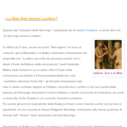
-
La New Age venera Lucifero?
Spesso dai "
detrattori della New Age
", soprattutto se di
matrice Cristiana
, si sente dire che
"
la New Age venera Lucifero
".
In effetti ciò è vero, anche se pochi "
New Agers
" ne sono al
corrente: già la Blavatsky e la Bailey scrivevano chiaramente nei
propri libri che "
Lucifero era il Dio da venerare poichè LUI ci
diede il frutto dell'albero della conoscenza
" (vedi l'episodio
Biblico della Genesi in cui Lucifero offre il Frutto della
Adamo, Eva e la Mela
conoscenza ad Adamo ed Eva promettendogli che così
"
sarebbero diventati Come Dio
"; gli Gnostici interpretano tale
mito in modo contrario rispetto ai Cristiani: secondo loro Lucifero ci ha così salvati dalla
tirannia del Demiurgo donandoci il Libero Arbitrio), e anche il concetto di evoluzione da uomo
a Uomo-Dio di De Chardin è un concetto Gnostico-Luciferino.
Poi anche gli accenni (soprattutto della Bailey) al dover unire il mondo anche con la forza e
sterminare chi non accetta la Nuova Religione Mondiale, richiamano alla mente qualcosa di
diverso dall' "
Amore
" tanto decantato nei testi New Age.
Ad esempio la Bailey ha definito se stessa e i "
Superiori Sconosciuti
" (misteriosi personaggi,