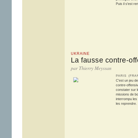
Puis il s'est r
UKRAINE
La fausse contre-off
par Thierry Meyssan
PARIS (FR
C'est un jeu d
contre-offensi
constater sur l
missions de bo
interrompu les 
les reprendre.