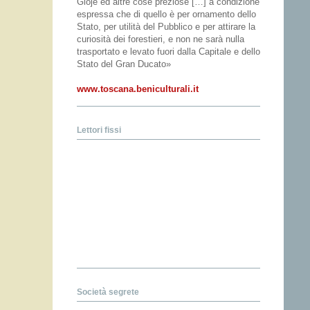
Gioje ed altre cose preziose […] a condizione
espressa che di quello è per ornamento dello
Stato, per utilità del Pubblico e per attirare la
curiosità dei forestieri, e non ne sarà nulla
trasportato e levato fuori dalla Capitale e dello
Stato del Gran Ducato»
www.toscana.beniculturali.it
Lettori fissi
Società segrete