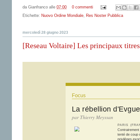
da
Gianfranco
alle
07:00
0 commenti
Etichette:
Nuovo Ordine Mondiale
,
Res Noster Pubblica
mercoledì 28 giugno 2023
[Reseau Voltaire] Les principaux titre
Focus
La rébellion d'Evgue
par Thierry Meyssan
PARIS (FR
Contrairement 
tenté de coup d
privilèges exor