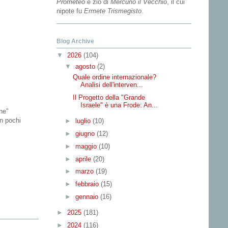
Prometeo
e zio di
Mercurio il Vecchio
, il cui
nipote fu
Ermete Trismegisto
.
Blog Archive
▼
2026
(104)
▼
agosto
(2)
Quale ordine internazionale?
Analisi dell'interven...
Il Progetto della "Grande
Israele" è una Frode: An...
che"
in pochi
►
luglio
(10)
►
giugno
(12)
►
maggio
(10)
►
aprile
(20)
►
marzo
(19)
►
febbraio
(15)
►
gennaio
(16)
►
2025
(181)
►
2024
(116)