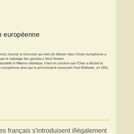
on européenne
treet Journal, la récession qui vient de débuter dans l'Union européenne a
 par le sabotage des gazoducs Nord Stream.
mputable à l'Alliance atlantique, il faut en conclure que l'Otan a déclaré la
n européenne ainsi que le préconisait le straussien Paul Wolfowitz, en 1991.
es français s'introduisent illégalement