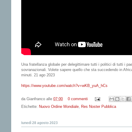
Una fratellanza globale per delegittimare tutti i politici di tutti i 
sovranazionali. Volete sapere quello che sta succedendo in Afric
minuti. 21 ago 2023
https://www.youtube.com/watch?v=wKB_yuA_hCs
da
Gianfranco
alle
07:00
0 commenti
Etichette:
Nuovo Ordine Mondiale
,
Res Noster Pubblica
lunedì 28 agosto 2023