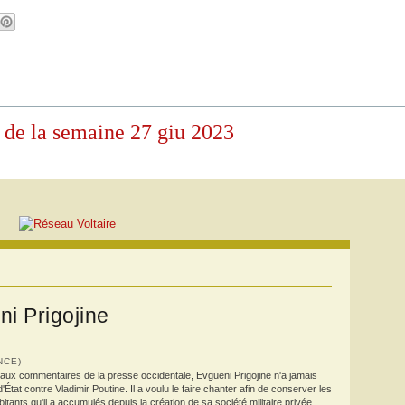
s de la semaine 27 giu 2023
ni Prigojine
ANCE)
aux commentaires de la presse occidentale, Evgueni Prigojine n'a jamais
'État contre Vladimir Poutine. Il a voulu le faire chanter afin de conserver les
bitants qu'il a accumulés depuis la création de sa société militaire privée.