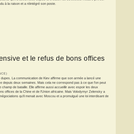
endu à la raison et a réintégré son poste.
ensive et le refus de bons offices
ANCE)
e dupes. La communication de Kiev affirme que son armée a lancé une
ve depuis deux semaines. Mais cela ne correspond pas à ce que l'on peut
e champ de bataille. Elle affirme aussi accueillir avec espoir les deux
ns offices de la Chine et de l'Union africaine. Mais Volodymyr Zelensky a
négociations qu'il menait avec Moscou et a promulgué une loi interdisant de