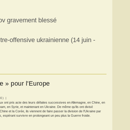
ov gravement blessé
tre-offensive ukrainienne (14 juin -
e » pour l'Europe
E) |
x ont pris acte des leurs défaites successives en Allemagne, en Chine, en
nam, en Syrie, et maintenant en Ukraine. De même qu'ils ont divisé
 Chine et la Corée, ils viennent de faire passer la division de l'Ukraine par
ts, espérant survivre en prolongeant un peu plus la Guerre froide.