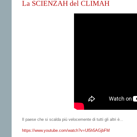
La SCIENZAH del CLIMAH
Il paese che si scalda più velocemente di tutti gli altri è...
https://www.youtube.com/watch?v=Ul5h5AGjbFM