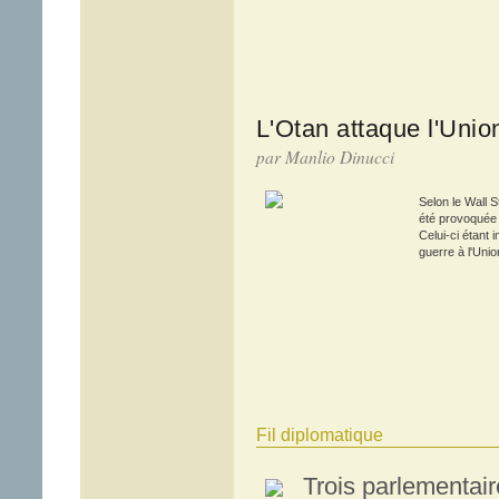
L'Otan attaque l'Uni
par Manlio Dinucci
Selon le Wall S
été provoquée
Celui-ci étant i
guerre à l'Unio
Fil diplomatique
Trois parlementair