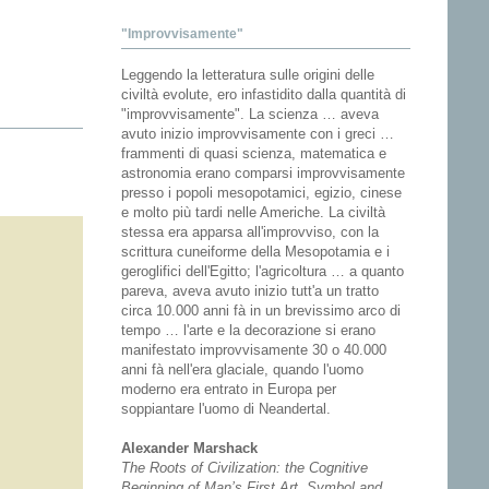
"Improvvisamente"
Leggendo la letteratura sulle origini delle
civiltà evolute, ero infastidito dalla quantità di
"improvvisamente". La scienza … aveva
avuto inizio improvvisamente con i greci …
frammenti di quasi scienza, matematica e
astronomia erano comparsi improvvisamente
presso i popoli mesopotamici, egizio, cinese
e molto più tardi nelle Americhe. La civiltà
stessa era apparsa all'improvviso, con la
scrittura cuneiforme della Mesopotamia e i
geroglifici dell'Egitto; l'agricoltura … a quanto
pareva, aveva avuto inizio tutt'a un tratto
circa 10.000 anni fà in un brevissimo arco di
tempo … l'arte e la decorazione si erano
manifestato improvvisamente 30 o 40.000
anni fà nell'era glaciale, quando l'uomo
moderno era entrato in Europa per
soppiantare l'uomo di Neandertal.
Alexander Marshack
The Roots of Civilization: the Cognitive
Beginning of Man’s First Art, Symbol and