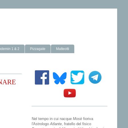
ndemin 1 & 2
Pizzagate
Matteotti
ONARE
Nel tempo in cui nacque
Mosè
fioriva
l'Astrologo
Atlante
, fratello del fisico