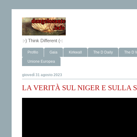
:-) Think Different (-:
Profilo
Gaia
Kirkwall
The D Daily
The D 
Unione Europea
giovedì 31 agosto 2023
LA VERITÀ SUL NIGER E SULLA