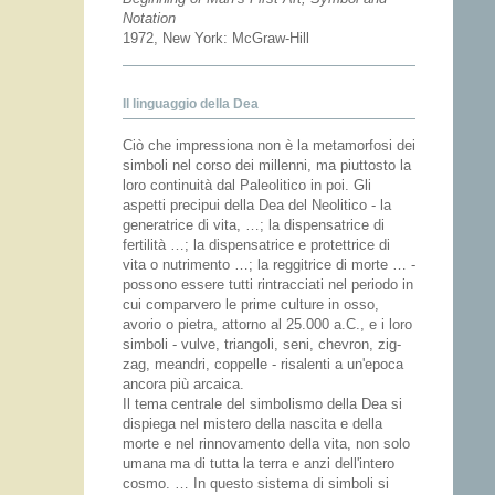
Notation
1972, New York: McGraw-Hill
Il linguaggio della Dea
Ciò che impressiona non è la metamorfosi dei
simboli nel corso dei millenni, ma piuttosto la
loro continuità dal Paleolitico in poi. Gli
aspetti precipui della Dea del Neolitico - la
generatrice di vita, …; la dispensatrice di
fertilità …; la dispensatrice e protettrice di
vita o nutrimento …; la reggitrice di morte … -
possono essere tutti rintracciati nel periodo in
cui comparvero le prime culture in osso,
avorio o pietra, attorno al 25.000 a.C., e i loro
simboli - vulve, triangoli, seni, chevron, zig-
zag, meandri, coppelle - risalenti a un'epoca
ancora più arcaica.
Il tema centrale del simbolismo della Dea si
dispiega nel mistero della nascita e della
morte e nel rinnovamento della vita, non solo
umana ma di tutta la terra e anzi dell'intero
cosmo. … In questo sistema di simboli si