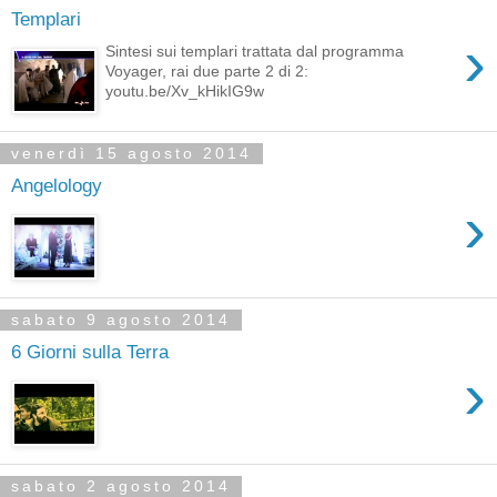
Templari
›
Sintesi sui templari trattata dal programma
Voyager, rai due parte 2 di 2:
youtu.be/Xv_kHikIG9w
venerdì 15 agosto 2014
Angelology
›
sabato 9 agosto 2014
6 Giorni sulla Terra
›
sabato 2 agosto 2014