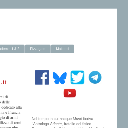
ndemin 1 & 2
Pizzagate
Matteotti
.it
rni di
o delle
 dedicato alla
gna e Francia
ggio di armi
Nel tempo in cui nacque
Mosè
fioriva
ilizzo di armi
l'Astrologo
Atlante
, fratello del fisico
evamo che