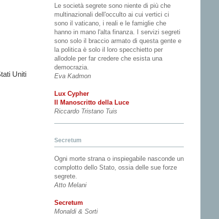
Le società segrete sono niente di più che
multinazionali dell'occulto ai cui vertici ci
sono il vaticano, i reali e le famiglie che
hanno in mano l'alta finanza. I servizi segreti
sono solo il braccio armato di questa gente e
la politica è solo il loro specchietto per
allodole per far credere che esista una
democrazia.
ati Uniti
Eva Kadmon
Lux Cypher
Il Manoscritto della Luce
Riccardo Tristano Tuis
Secretum
Ogni morte strana o inspiegabile nasconde un
complotto dello Stato, ossia delle sue forze
segrete.
Atto Melani
Secretum
Monaldi & Sorti