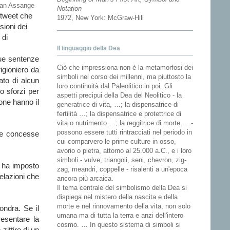
lian Assange
Notation
i tweet che
1972, New York: McGraw-Hill
sioni dei
 di
Il linguaggio della Dea
due sentenze
Ciò che impressiona non è la metamorfosi dei
igioniero da
simboli nel corso dei millenni, ma piuttosto la
to di alcun
loro continuità dal Paleolitico in poi. Gli
ro sforzi per
aspetti precipui della Dea del Neolitico - la
one hanno il
generatrice di vita, …; la dispensatrice di
fertilità …; la dispensatrice e protettrice di
vita o nutrimento …; la reggitrice di morte … -
possono essere tutti rintracciati nel periodo in
i e concesse
cui comparvero le prime culture in osso,
avorio o pietra, attorno al 25.000 a.C., e i loro
simboli - vulve, triangoli, seni, chevron, zig-
e ha imposto
zag, meandri, coppelle - risalenti a un'epoca
elazioni che
ancora più arcaica.
Il tema centrale del simbolismo della Dea si
dispiega nel mistero della nascita e della
morte e nel rinnovamento della vita, non solo
ondra. Se il
umana ma di tutta la terra e anzi dell'intero
esentare la
cosmo. … In questo sistema di simboli si
ittire di un