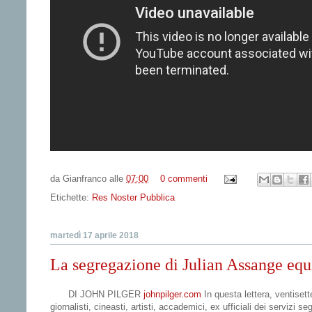
da
Gianfranco
alle
07:00
0 commenti
Etichette:
Res Noster Pubblica
martedì 17 aprile 2018
La segregazione di Julian Assange equi
DI JOHN PILGER
johnpilger.com
In questa lettera, ventisette
giornalisti, cineasti, artisti, accademici, ex ufficiali dei servizi seg