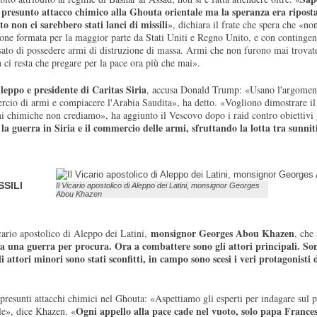
 presunto attacco chimico alla Ghouta orientale ma la speranza era riposta
o non ci sarebbero stati lanci di missili
», dichiara il frate che spera che «non
ione formata per la maggior parte da Stati Uniti e Regno Unito, e con contingen
usato di possedere armi di distruzione di massa. Armi che non furono mai trovat
 ci resta che pregare per la pace ora più che mai».
eppo e presidente di Caritas Siria
, accusa Donald Trump: «Usano l'argomen
ercio di armi e compiacere l'Arabia Saudita», ha detto. «Vogliono dimostrare il
mi chimiche non crediamo», ha aggiunto il Vescovo dopo i raid contro obiettivi 
 guerra in Siria e il commercio delle armi, sfruttando la lotta tra sunniti 
SSILI
Il Vicario apostolico di Aleppo dei Latini, monsignor Georges
Abou Khazen
monsignor Georges Abou Khazen
cario apostolico di Aleppo dei Latini,
, che 
a una guerra per procura. Ora a combattere sono gli attori principali. Son
li attori minori sono stati sconfitti, in campo sono scesi i veri protagonisti 
presunti attacchi chimici nel Ghouta: «Aspettiamo gli esperti per indagare sul 
Ogni appello alla pace cade nel vuoto, solo papa France
le», dice Khazen. «