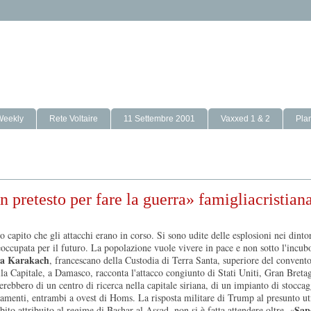
Weekly
Rete Voltaire
11 Settembre 2001
Vaxxed 1 & 2
Pla
n pretesto per fare la guerra» famigliacristiana
mo capito che gli attacchi erano in corso. Si sono udite delle esplosioni nei dinto
occupata per il futuro. La popolazione vuole vivere in pace e non sotto l'incub
ia Karakach
, francescano della Custodia di Terra Santa, superiore del convento
ella Capitale, a Damasco, racconta l'attacco congiunto di Stati Uniti, Gran Breta
erebbero di un centro di ricerca nella capitale siriana, di un impianto di stocca
amenti, entrambi a ovest di Homs. La risposta militare di Trump al presunto ut
Sap
to attribuito al regime di Bashar al Assad, non si è fatta attendere oltre. «