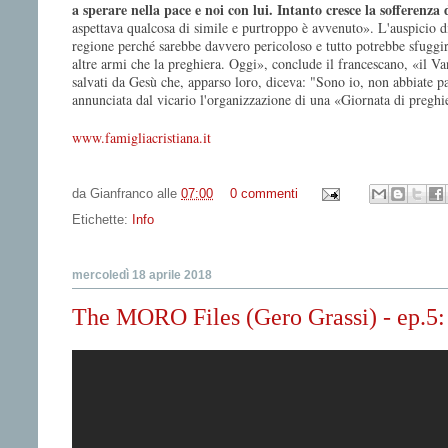
a sperare nella pace e noi con lui. Intanto cresce la sofferenz
aspettava qualcosa di simile e purtroppo è avvenuto». L'auspicio d
regione perché sarebbe davvero pericoloso e tutto potrebbe sfug
altre armi che la preghiera. Oggi», conclude il francescano, «il Va
salvati da Gesù che, apparso loro, diceva: "Sono io, non abbiate pau
annunciata dal vicario l'organizzazione di una «Giornata di preghi
www.famigliacristiana.it
da
Gianfranco
alle
07:00
0 commenti
Etichette:
Info
mercoledì 18 aprile 2018
The MORO Files (Gero Grassi) - ep