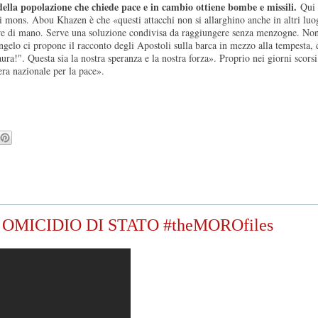
a della popolazione che chiede pace e in cambio ottiene bombe e missili.
Qui l
i mons. Abou Khazen è che «questi attacchi non si allarghino anche in altri luo
gire di mano. Serve una soluzione condivisa da raggiungere senza menzogne. N
ngelo ci propone il racconto degli Apostoli sulla barca in mezzo alla tempesta, d
ra!". Questa sia la nostra speranza e la nostra forza». Proprio nei giorni scorsi 
era nazionale per la pace».
.5: OMICIDIO DI STATO #theMOROfiles