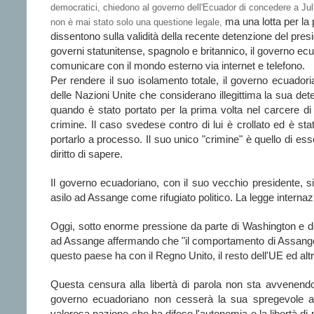
democratici, chiedono al governo dell'Ecuador di concedere a Julia
ma una lotta per la 
non è mai stato solo una questione legale,
dissentono sulla validità della recente detenzione del pre
governi statunitense, spagnolo e britannico, il governo ec
comunicare con il mondo esterno via internet e telefono.
Per rendere il suo isolamento totale, il governo ecuadori
delle Nazioni Unite che considerano illegittima la sua det
quando è stato portato per la prima volta nel carcere 
crimine. Il caso svedese contro di lui è crollato ed è stat
portarlo a processo. Il suo unico "crimine" è quello di es
diritto di sapere.
Il governo ecuadoriano, con il suo vecchio presidente, si
asilo ad Assange come rifugiato politico. La legge internazi
Oggi, sotto enorme pressione da parte di Washington e de
ad Assange affermando che "il comportamento di Assange, 
questo paese ha con il Regno Unito, il resto dell'UE ed altr
Questa censura alla libertà di parola non sta avvenendo
governo ecuadoriano non cesserà la sua spregevole az
valorosa nazione che ha difeso l'autonomia e la libertà di 