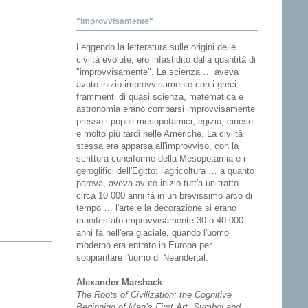
"Improvvisamente"
Leggendo la letteratura sulle origini delle
civiltà evolute, ero infastidito dalla quantità di
"improvvisamente". La scienza … aveva
avuto inizio improvvisamente con i greci …
frammenti di quasi scienza, matematica e
astronomia erano comparsi improvvisamente
presso i popoli mesopotamici, egizio, cinese
e molto più tardi nelle Americhe. La civiltà
stessa era apparsa all'improvviso, con la
scrittura cuneiforme della Mesopotamia e i
geroglifici dell'Egitto; l'agricoltura … a quanto
pareva, aveva avuto inizio tutt'a un tratto
circa 10.000 anni fà in un brevissimo arco di
tempo … l'arte e la decorazione si erano
manifestato improvvisamente 30 o 40.000
anni fà nell'era glaciale, quando l'uomo
moderno era entrato in Europa per
soppiantare l'uomo di Neandertal.
Alexander Marshack
The Roots of Civilization: the Cognitive
Beginning of Man’s First Art, Symbol and