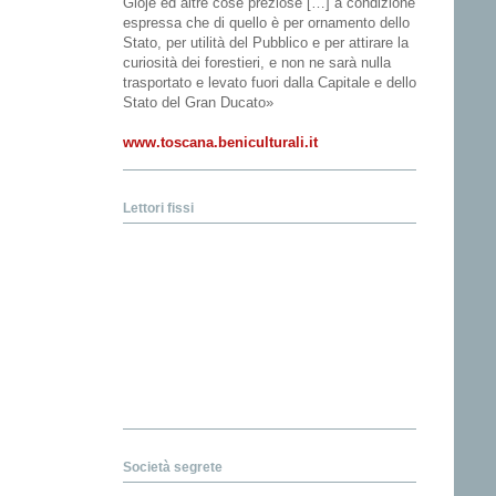
Gioje ed altre cose preziose […] a condizione
espressa che di quello è per ornamento dello
Stato, per utilità del Pubblico e per attirare la
curiosità dei forestieri, e non ne sarà nulla
trasportato e levato fuori dalla Capitale e dello
Stato del Gran Ducato»
www.toscana.beniculturali.it
Lettori fissi
Società segrete