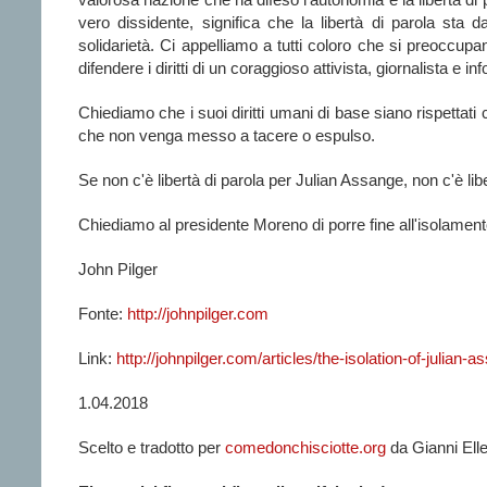
vero dissidente, significa che la libertà di parola st
solidarietà. Ci appelliamo a tutti coloro che si preoccupan
difendere i diritti di un coraggioso attivista, giornalista e in
Chiediamo che i suoi diritti umani di base siano rispettati
che non venga messo a tacere o espulso.
Se non c'è libertà di parola per Julian Assange, non c'è l
Chiediamo al presidente Moreno di porre fine all'isolament
John Pilger
Fonte:
http://johnpilger.com
Link:
http://johnpilger.com/
articles/the-isolation-of-
julian-a
1.04.2018
Scelto e tradotto per
comedonchisciotte.org
da Gianni Ell