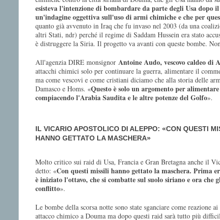
esisteva l'intenzione di bombardare da parte degli Usa dopo il
un'indagine oggettiva sull'uso di armi chimiche e che per quest
quanto già avvenuto in Iraq che fu invaso nel 2003 (da una coaliz
altri Stati, ndr) perché il regime di Saddam Hussein era stato acc
è distruggere la Siria. Il progetto va avanti con queste bombe. Non
Antoine Audo, vescovo caldeo di Al
All'agenzia DIRE monsignor
attacchi chimici solo per continuare la guerra, alimentare il comm
ma come vescovi e come cristiani diciamo che alla storia delle ar
Questo è solo un argomento per alimentare la
Damasco e Homs. «
compiacendo l'Arabia Saudita e le altre potenze del Golfo
».
IL VICARIO APOSTOLICO DI ALEPPO: «CON QUESTI MI
HANNO GETTATO LA MASCHERA»
Molto critico sui raid di Usa, Francia e Gran Bretagna anche il Vi
Con questi missili hanno gettato la maschera. Prima er
detto: «
è iniziato l'ottavo, che si combatte sul suolo siriano e ora che g
conflitto
».
Le bombe della scorsa notte sono state sganciare come reazione ai 
attacco chimico a Douma ma dopo questi raid sarà tutto più diffici