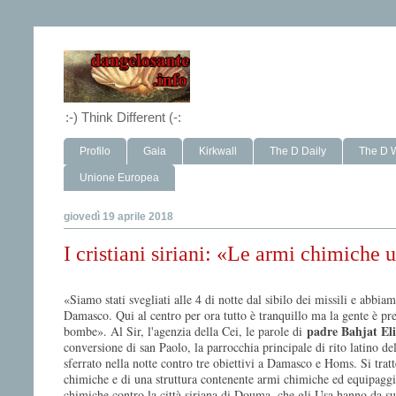
:-) Think Different (-:
Profilo
Gaia
Kirkwall
The D Daily
The D 
Unione Europea
giovedì 19 aprile 2018
I cristiani siriani: «Le armi chimiche u
«Siamo stati svegliati alle 4 di notte dal sibilo dei missili e abbia
Damasco. Qui al centro per ora tutto è tranquillo ma la gente è pre
padre Bahjat El
bombe». Al Sir, l'agenzia della Cei, le parole di
conversione di san Paolo, la parrocchia principale di rito latino d
sferrato nella notte contro tre obiettivi a Damasco e Homs. Si tratt
chimiche e di una struttura contenente armi chimiche ed equipaggi
chimiche contro la città siriana di Douma, che gli Usa hanno da subi