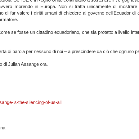
a davvero morendo in Europa. Non si tratta unicamente di mostrare
o di far valere i diritti umani di chiedere al governo dell'Ecuador di 
formatore.
 come se fosse un cittadino ecuadoriano, che sia protetto a livello int
ibertà di parola per nessuno di noi – a prescindere da ciò che ognuno p
o di Julian Assange ora.
ssange-is-the-
silencing-of-us-all
ena