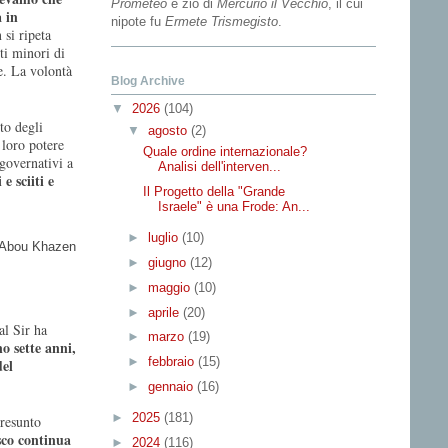
Prometeo
e zio di
Mercurio il Vecchio
, il cui
 in
nipote fu
Ermete Trismegisto
.
 si ripeta
ti minori di
e. La volontà
Blog Archive
▼
2026
(104)
to degli
▼
agosto
(2)
 loro potere
Quale ordine internazionale?
governativi a
Analisi dell'interven...
e sciiti e
Il Progetto della "Grande
Israele" è una Frode: An...
►
luglio
(10)
►
giugno
(12)
►
maggio
(10)
►
aprile
(20)
al Sir ha
►
marzo
(19)
o sette anni,
►
febbraio
(15)
del
►
gennaio
(16)
►
2025
(181)
presunto
sco continua
►
2024
(116)