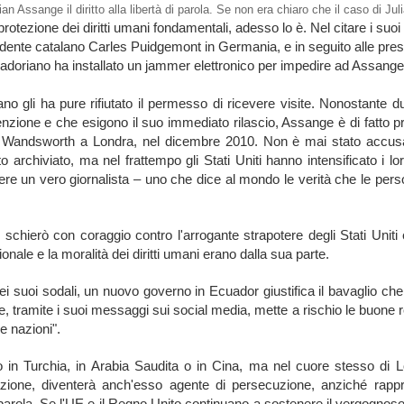
n Assange il diritto alla libertà di parola. Se non era chiaro che il caso di Ju
protezione dei diritti umani fondamentali, adesso lo è. Nel citare i suo
sidente catalano Carles Puidgemont in Germania, e in seguito alle pres
uadoriano ha installato un jammer elettronico per impedire ad Assange
ano gli ha pure rifiutato il permesso di ricevere visite. Nonostante 
enzione e che esigono il suo immediato rilascio, Assange è di fatto pr
di Wandsworth a Londra, nel dicembre 2010. Non è mai stato accusa
o archiviato, ma nel frattempo gli Stati Uniti hanno intensificato i lo
sere un vero giornalista – uno che dice al mondo le verità che le pers
 schierò con coraggio contro l'arrogante strapotere degli Stati Unit
onale e la moralità dei diritti umani erano dalla sua parte.
i suoi sodali, un nuovo governo in Ecuador giustifica il bavaglio ch
tramite i suoi messaggi sui social media, mette a rischio le buone r
e nazioni".
 in Turchia, in Arabia Saudita o in Cina, ma nel cuore stesso di L
ione, diventerà anch'esso agente di persecuzione, anziché rappr
parola. Se l'UE e il Regno Unito continuano a sostenere il vergognoso z