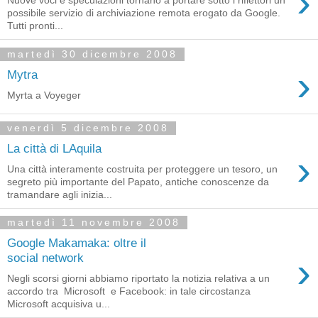
›
Nuove voci e speculazioni tornano a portare sotto i riflettori un
possibile servizio di archiviazione remota erogato da Google.
Tutti pronti...
martedì 30 dicembre 2008
›
Mytra
Myrta a Voyeger
venerdì 5 dicembre 2008
La città di LAquila
›
Una città interamente costruita per proteggere un tesoro, un
segreto più importante del Papato, antiche conoscenze da
tramandare agli inizia...
martedì 11 novembre 2008
Google Makamaka: oltre il
›
social network
Negli scorsi giorni abbiamo riportato la notizia relativa a un
accordo tra Microsoft e Facebook: in tale circostanza
Microsoft acquisiva u...